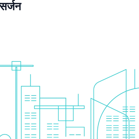
्सर्जन
।