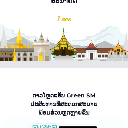
ອະນາຄົດ
ດາວໂຫຼດແອັບ Green SM
ປະສົບການທີ່ສະດວກສະບາຍ
ພ້ອມສ່ວນຫຼຸດຫຼາຍຂຶ້ນ