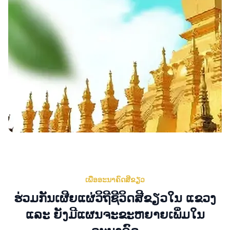
ເພື່ອອະນາຄົດສີຂຽວ
ຮ່ວມກັນເຜີຍແຜ່ວິຖີຊີວິດສີຂຽວໃນ
ແຂວງ
ແລະ
ຍັງມີແຜນຈະຂະຫຍາຍເພິ່ມໃນ