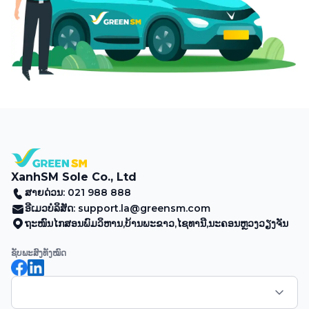
XanhSM Sole Co., Ltd
ສາຍດ່ວນ: 021 988 888
ອີເມວບໍລິສັດ:
support.la@greensm.com
ຖະໜົນໄກສອນພົມວິຫານ,ບ້ານພະຂາວ,ໄຊທານີ,ນະຄອນຫຼວງວຽງຈັນ
ຊັບພະສົງທັງໝົດ