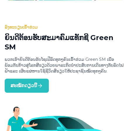
ລົງທະບຽນເຂົ້າຮ່ວມ
ຍິນດີຕ້ອນຮັບສະມາຄົມແທັກຊີ Green
SM
ພວກເຮົາຍິນດີຕ້ອນຮັບໂຊເຟີລົດທຸກໆຄົນເຂົ້າຮ່ວມ Green SM ເພື່ອ
ພ້ອມກັນກ້າວສູ່ໂລກສີຂຽວດ້ວຍພາລະກິດນຳປະສົບການເດິນທາງກັບລົດໄຟ
ຟ້າແລະ ເຜີຍແຜ່ຫານໃຊ້ຊີວິດສີຂຽວໃຫ້ປະຊາຊົນໝົດທຸກໆຄົນ.
ສະໝັກດຽວນີ້