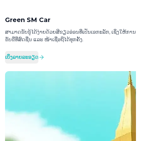
Green SM Car
ສາມາດຮັບຮູ້ໄດ້ງ່າຍດ້ວຍສີຂຽວອ່ອນທີ່ເປັນເອກະລັກ, ເຊິ່ງໃຫ້ການ
ຂັບຂີ່ທີ່ສົດຊື່ນ ແລະ ໜ້າເຊື່ອຖືໄດ້ທຸກຄັ້ງ.
ເບິ່ງລາຍລະອຽດ