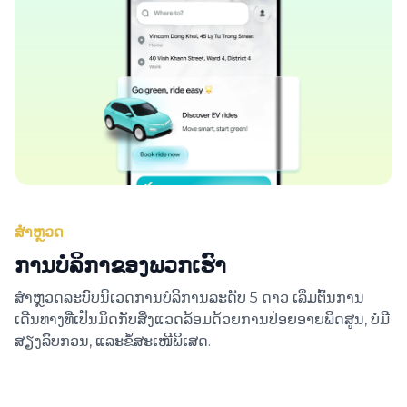
ສຳຫຼວດ
ການບໍລິກາຂອງພວກເຮົາ
ສຳຫຼວດລະບົບນິເວດການບໍລິການລະດັບ 5 ດາວ ເລີ່ມຕົ້ນການ
ເດີນທາງທີ່ເປັນມິດກັບສິ່ງແວດລ້ອມດ້ວຍການປ່ອຍອາຍພິດສູນ, ບໍ່ມີ
ສຽງລົບກວນ, ແລະຂໍ້ສະເໜີພິເສດ.