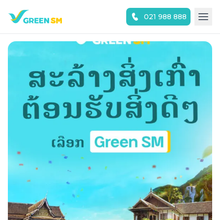
021 988 888
ສະແກນເພື່ອດາວໂຫລດແອັບ