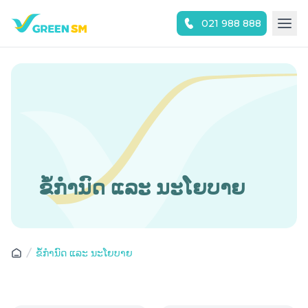
021 988 888
ສະແກນເພື່ອດາວໂຫລດແອັບ
ຂໍ້ກຳນົດ ແລະ ນະໂຍບາຍ
ຂໍ້ກຳນົດ ແລະ ນະໂຍບາຍ