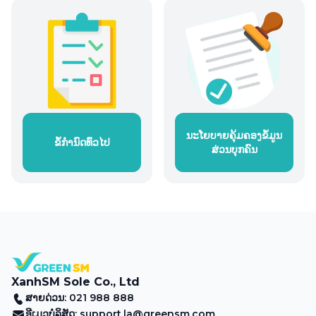
ນະໂຍບາຍຄຸ້ມຄອງຂໍ້ມູນ
ຂໍ້ກຳນົດທົ່ວໄປ
ສ່ວນບຸກຄົນ
XanhSM Sole Co., Ltd
ສາຍດ່ວນ: 021 988 888
ອີເມວບໍລິສັດ:
support.la@greensm.com