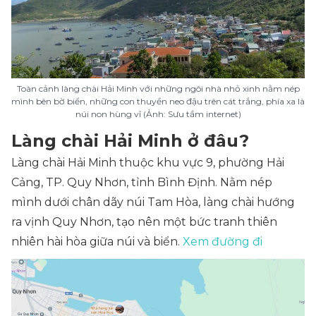
Toàn cảnh làng chài Hải Minh với những ngôi nhà nhỏ xinh nằm nép
mình bên bờ biển, những con thuyền neo đậu trên cát trắng, phía xa là
núi non hùng vĩ (Ảnh: Sưu tầm internet)
Làng chài Hải Minh ở đâu?
Làng chài Hải Minh thuộc khu vực 9, phường Hải
Cảng, TP. Quy Nhơn, tỉnh Bình Định. Nằm nép
mình dưới chân dãy núi Tam Hòa, làng chài hướng
ra vịnh Quy Nhơn, tạo nên một bức tranh thiên
nhiên hài hòa giữa núi và biển.
Xem đường đi