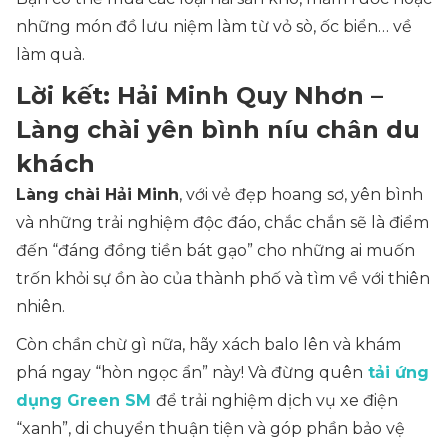
những món đồ lưu niệm làm từ vỏ sò, ốc biển… về
làm quà.
Lời kết: Hải Minh Quy Nhơn –
Làng chài yên bình níu chân du
khách
Làng chài Hải Minh
, với vẻ đẹp hoang sơ, yên bình
và những trải nghiệm độc đáo, chắc chắn sẽ là điểm
đến “đáng đồng tiền bát gạo” cho những ai muốn
trốn khỏi sự ồn ào của thành phố và tìm về với thiên
nhiên.
Còn chần chừ gì nữa, hãy xách balo lên và khám
phá ngay “hòn ngọc ẩn” này! Và đừng quên
tải ứng
dụng Green SM
để trải nghiệm dịch vụ xe điện
“xanh”, di chuyển thuận tiện và góp phần bảo vệ