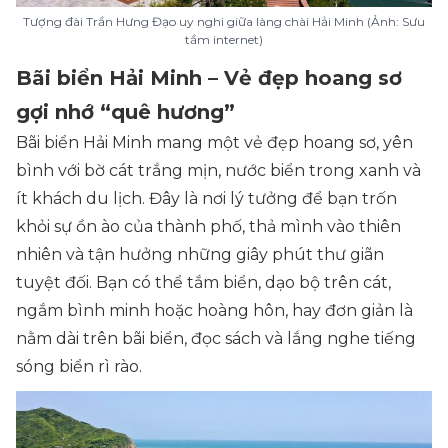
Tượng đài Trần Hưng Đạo uy nghi giữa làng chài Hải Minh (Ảnh: Sưu
tầm internet)
Bãi biển Hải Minh – Vẻ đẹp hoang sơ
gợi nhớ “quê hương”
Bãi biển Hải Minh mang một vẻ đẹp hoang sơ, yên
bình với bờ cát trắng mịn, nước biển trong xanh và
ít khách du lịch. Đây là nơi lý tưởng để bạn trốn
khỏi sự ồn ào của thành phố, thả mình vào thiên
nhiên và tận hưởng những giây phút thư giãn
tuyệt đối. Bạn có thể tắm biển, dạo bộ trên cát,
ngắm bình minh hoặc hoàng hôn, hay đơn giản là
nằm dài trên bãi biển, đọc sách và lắng nghe tiếng
sóng biển rì rào.