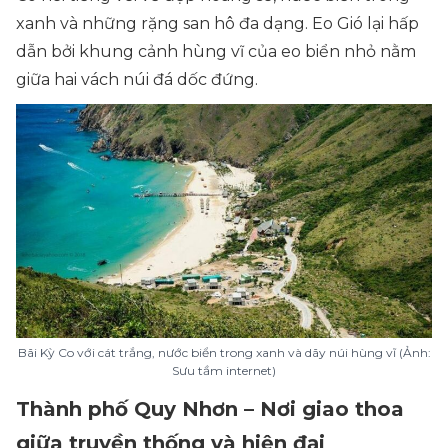
xanh và những rặng san hô đa dạng. Eo Gió lại hấp
dẫn bởi khung cảnh hùng vĩ của eo biển nhỏ nằm
giữa hai vách núi đá dốc đứng.
Bãi Kỳ Co với cát trắng, nước biển trong xanh và dãy núi hùng vĩ (Ảnh:
Sưu tầm internet)
Thành phố Quy Nhơn – Nơi giao thoa
giữa truyền thống và hiện đại