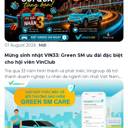
01 August 2026
Mới
Mừng sinh nhật VIN33: Green SM ưu đãi đặc biệt
cho hội viên VinClub
Trải qua 33 năm hình thành và phát triển, Vingroup đã trở
thành doanh nghiệp tư nhân đa ngành lớn nhất Việt Nam,
lọt Top 30 doanh nghiệp lớn nhất Đông Nam Á theo bảng
xếp hạng của Tạp chí Fortune (Mỹ). Nhân kỷ niệm 33 năm
thành lập (8/8/1993 đến 8/8/2026), Green SM trân […]