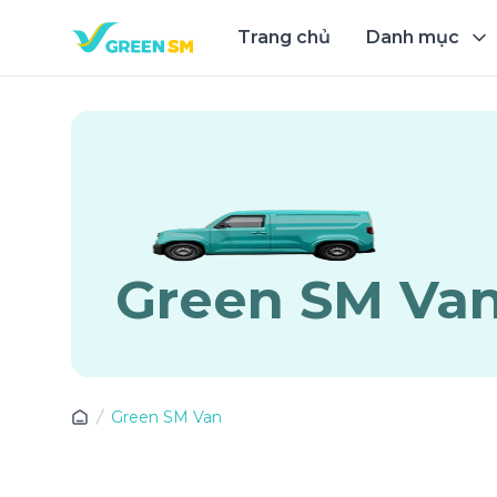
Trang chủ
Danh mục
Trải 
Green SM Va
Green SM Van