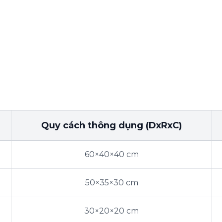
Quy cách thông dụng (DxRxC)
60×40×40 cm
50×35×30 cm
30×20×20 cm