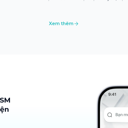
Xem thêm
 SM
iện