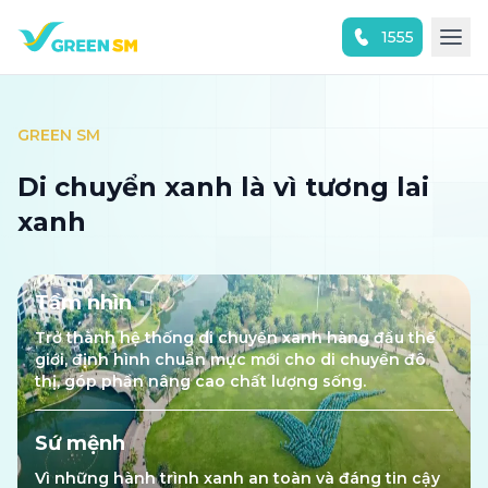
1555
Trải nghiệm ứng dụng ngay
GREEN SM
Di chuyển xanh là vì tương lai
xanh
Tầm nhìn
Trở thành hệ thống di chuyển xanh hàng đầu thế
giới, định hình chuẩn mực mới cho di chuyển đô
thị, góp phần nâng cao chất lượng sống.
Sứ mệnh
Vì những hành trình xanh an toàn và đáng tin cậy