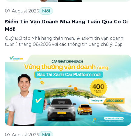
07 August 2026
Mới
Điểm Tin Vận Doanh Nhà Hàng Tuần Qua Có Gì
Mới!
Quý Đối tác Nhà hàng thân mến, 🔥 Điểm tin vận doanh
tuần 1 tháng 08/2026 với các thông tin đáng chú ý: Cập
nhật các tính năng mới trên ứng dụng Green SM
Merchant, lưu ý khi vận doanh mùa mưa, tổng hợp các
thông tin khuyến mại hấp dẫn đang diễn ra. Hãy […]
07 August 2026
Mới