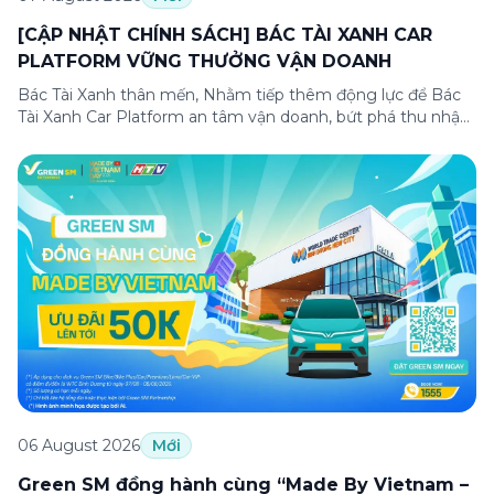
[CẬP NHẬT CHÍNH SÁCH] BÁC TÀI XANH CAR
PLATFORM VỮNG THƯỞNG VẬN DOANH
Bác Tài Xanh thân mến, Nhằm tiếp thêm động lực để Bác
Tài Xanh Car Platform an tâm vận doanh, bứt phá thu nhập
ngay từ những ngày đầu gia nhập, Green SM cập nhật
Chương trình thưởng vận doanh dành riêng cho Bác Tài
Xanh Car Platform mới với cơ hội nhận thưởng lên […]
06 August 2026
Mới
Green SM đồng hành cùng “Made By Vietnam –