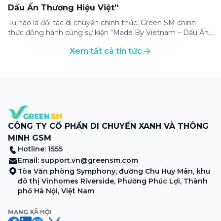
Dấu Ấn Thương Hiệu Việt”
Tự hào là đối tác di chuyển chính thức, Green SM chính
thức đồng hành cùng sự kiện “Made By Vietnam – Dấu Ấn
Thương Hiệu Việt” – một trong những sự kiện ý nghĩa
Xem tất cả tin tức
nhằm tôn vinh và lan tỏa giá trị của các thương hiệu Việt
Nam đến với cộng đồng trong nước […]
CÔNG TY CỔ PHẦN DI CHUYỂN XANH VÀ THÔNG
MINH GSM
Hotline: 1555
Email:
support.vn@greensm.com
Tòa Văn phòng Symphony, đường Chu Huy Mân, khu
đô thị Vinhomes Riverside, Phường Phúc Lợi, Thành
phố Hà Nội, Việt Nam
MẠNG XÃ HỘI