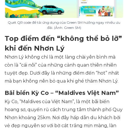
Quét QR code để tải ứng dụng của Green SM hưởng ngay nhiều ưu
đãi. (Ảnh: Green SM)
Top điểm đến “không thể bỏ lỡ”
khi đến Nhơn Lý
Nhơn Lý không chỉ là một làng chài yên bình mà
còn là “cái nôi” của những cảnh quan thiên nhiên
tuyệt đẹp. Dưới đây là những điểm đến “hot” nhất
mà bạn không nên bỏ qua khi ghé thăm Nhơn Lý.
Bãi biển Kỳ Co – “Maldives Việt Nam”
Kỳ Co, “Maldives của Việt Nam”, là một bãi biển
hoang sơ, quyến rũ cách trung tâm thành phố Quy
Nhơn khoảng 25km. Nơi đây hấp dẫn du khách bởi
vẻ đẹp nguyên sơ với bờ cát trắng mịn màng, làn