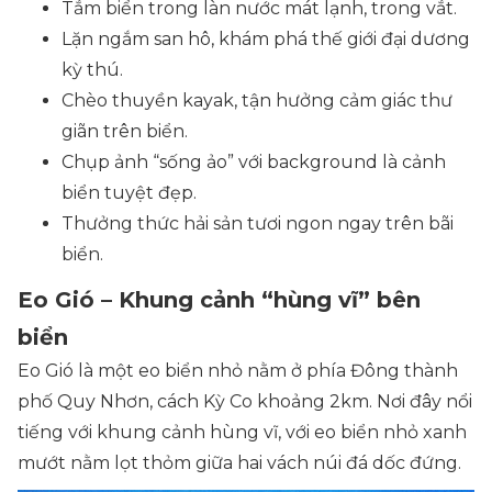
Tắm biển trong làn nước mát lạnh, trong vắt.
Lặn ngắm san hô, khám phá thế giới đại dương
kỳ thú.
Chèo thuyền kayak, tận hưởng cảm giác thư
giãn trên biển.
Chụp ảnh “sống ảo” với background là cảnh
biển tuyệt đẹp.
Thưởng thức hải sản tươi ngon ngay trên bãi
biển.
Eo Gió – Khung cảnh “hùng vĩ” bên
biển
Eo Gió là một eo biển nhỏ nằm ở phía Đông thành
phố Quy Nhơn, cách Kỳ Co khoảng 2km. Nơi đây nổi
tiếng với khung cảnh hùng vĩ, với eo biển nhỏ xanh
mướt nằm lọt thỏm giữa hai vách núi đá dốc đứng.