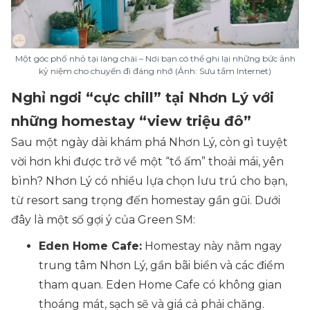
Một góc phố nhỏ tại làng chài – Nơi bạn có thể ghi lại những bức ảnh
kỷ niệm cho chuyến đi đáng nhớ (Ảnh: Sưu tầm Internet)
Nghỉ ngơi “cực chill” tại Nhơn Lý với
những homestay “view triệu đô”
Sau một ngày dài khám phá Nhơn Lý, còn gì tuyệt
vời hơn khi được trở về một “tổ ấm” thoải mái, yên
bình? Nhơn Lý có nhiều lựa chọn lưu trú cho bạn,
từ resort sang trọng đến homestay gần gũi. Dưới
đây là một số gợi ý của Green SM:
Eden Home Cafe:
Homestay này nằm ngay
trung tâm Nhơn Lý, gần bãi biển và các điểm
tham quan. Eden Home Cafe có không gian
thoáng mát, sạch sẽ và giá cả phải chăng.