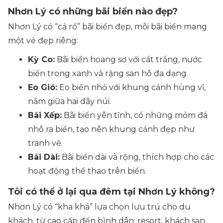
Nhơn Lý có những bãi biển nào đẹp?
Nhơn Lý có “cả rổ” bãi biển đẹp, mỗi bãi biển mang
một vẻ đẹp riêng:
Kỳ Co:
Bãi biển hoang sơ với cát trắng, nước
biển trong xanh và rặng san hô đa dạng.
Eo Gió:
Eo biển nhỏ với khung cảnh hùng vĩ,
nằm giữa hai dãy núi.
Bãi Xếp:
Bãi biển yên tĩnh, có những mỏm đá
nhô ra biển, tạo nên khung cảnh đẹp như
tranh vẽ.
Bãi Dài:
Bãi biển dài và rộng, thích hợp cho các
hoạt động thể thao trên biển.
Tôi có thể ở lại qua đêm tại Nhơn Lý không?
Nhơn Lý có “kha khá” lựa chọn lưu trú cho du
khách, từ cao cấp đến bình dân: resort, khách sạn,