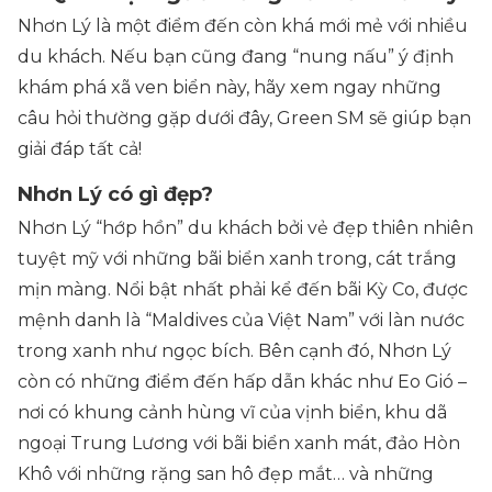
Nhơn Lý là một điểm đến còn khá mới mẻ với nhiều
du khách. Nếu bạn cũng đang “nung nấu” ý định
khám phá xã ven biển này, hãy xem ngay những
câu hỏi thường gặp dưới đây, Green SM sẽ giúp bạn
giải đáp tất cả!
Nhơn Lý có gì đẹp?
Nhơn Lý “hớp hồn” du khách bởi vẻ đẹp thiên nhiên
tuyệt mỹ với những bãi biển xanh trong, cát trắng
mịn màng. Nổi bật nhất phải kể đến bãi Kỳ Co, được
mệnh danh là “Maldives của Việt Nam” với làn nước
trong xanh như ngọc bích. Bên cạnh đó, Nhơn Lý
còn có những điểm đến hấp dẫn khác như Eo Gió –
nơi có khung cảnh hùng vĩ của vịnh biển, khu dã
ngoại Trung Lương với bãi biển xanh mát, đảo Hòn
Khô với những rặng san hô đẹp mắt… và những