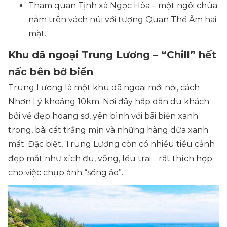
Tham quan Tịnh xá Ngọc Hòa – một ngôi chùa
nằm trên vách núi với tượng Quan Thế Âm hai
mặt.
Khu dã ngoại Trung Lương – “Chill” hết
nấc bên bờ biển
Trung Lương là một khu dã ngoại mới nổi, cách
Nhơn Lý khoảng 10km. Nơi đây hấp dẫn du khách
bởi vẻ đẹp hoang sơ, yên bình với bãi biển xanh
trong, bãi cát trắng mịn và những hàng dừa xanh
mát. Đặc biệt, Trung Lương còn có nhiều tiểu cảnh
đẹp mắt như xích đu, võng, lều trại… rất thích hợp
cho việc chụp ảnh “sống ảo”.