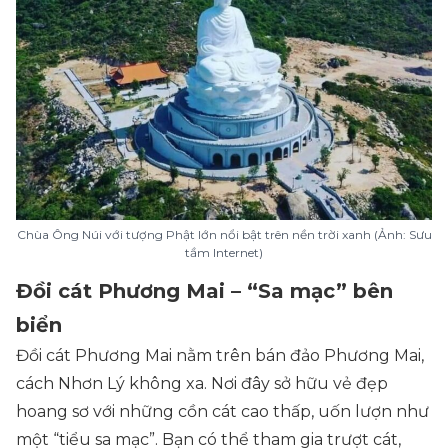
Chùa Ông Núi với tượng Phật lớn nổi bật trên nền trời xanh (Ảnh: Sưu
tầm Internet)
Đồi cát Phương Mai – “Sa mạc” bên
biển
Đồi cát Phương Mai nằm trên bán đảo Phương Mai,
cách Nhơn Lý không xa. Nơi đây sở hữu vẻ đẹp
hoang sơ với những cồn cát cao thấp, uốn lượn như
một “tiểu sa mạc”. Bạn có thể tham gia trượt cát,