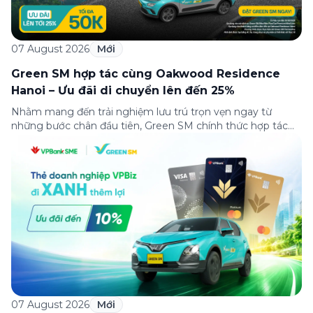
07 August 2026
Mới
Green SM hợp tác cùng Oakwood Residence
Hanoi – Ưu đãi di chuyển lên đến 25%
Nhằm mang đến trải nghiệm lưu trú trọn vẹn ngay từ
những bước chân đầu tiên, Green SM chính thức hợp tác
cùng Oakwood Residence Hanoi triển khai chương trình ưu
đãi di chuyển dành riêng cho khách hàng có điểm đi hoặc
điểm đến tại khu căn hộ dịch vụ này. Tọa lạc trong […]
07 August 2026
Mới