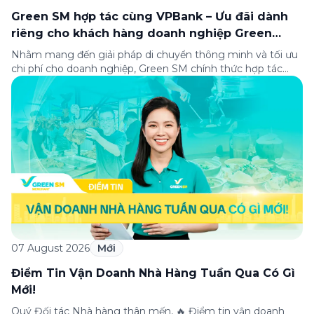
Green SM hợp tác cùng VPBank – Ưu đãi dành
riêng cho khách hàng doanh nghiệp Green
Business
Nhằm mang đến giải pháp di chuyển thông minh và tối ưu
chi phí cho doanh nghiệp, Green SM chính thức hợp tác
cùng VPBank triển khai chương trình ưu đãi dành riêng cho
khách hàng đăng ký thẻ Doanh nghiệp Green Business.
Thông qua chương trình, doanh nghiệp có thể tận hưởng
nhiều ưu […]
07 August 2026
Mới
Điểm Tin Vận Doanh Nhà Hàng Tuần Qua Có Gì
Mới!
Quý Đối tác Nhà hàng thân mến, 🔥 Điểm tin vận doanh