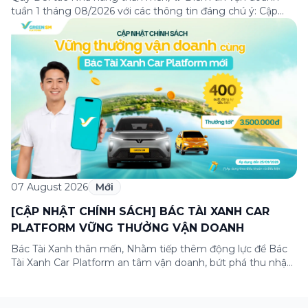
tuần 1 tháng 08/2026 với các thông tin đáng chú ý: Cập
nhật các tính năng mới trên ứng dụng Green SM
Merchant, lưu ý khi vận doanh mùa mưa, tổng hợp các
thông tin khuyến mại hấp dẫn đang diễn ra. Hãy […]
07 August 2026
Mới
[CẬP NHẬT CHÍNH SÁCH] BÁC TÀI XANH CAR
PLATFORM VỮNG THƯỞNG VẬN DOANH
Bác Tài Xanh thân mến, Nhằm tiếp thêm động lực để Bác
Tài Xanh Car Platform an tâm vận doanh, bứt phá thu nhập
ngay từ những ngày đầu gia nhập, Green SM cập nhật
Chương trình thưởng vận doanh dành riêng cho Bác Tài
Xanh Car Platform mới với cơ hội nhận thưởng lên […]