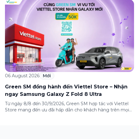
Thương Hiệu Việt” – một trong những sự kiện ý nghĩa
nhằm tôn vinh và lan tỏa giá trị của các thương hiệu Việt
Nam đến với cộng đồng trong nước […]
06 August 2026
Mới
Green SM đồng hành đến Viettel Store – Nhận
ngay Samsung Galaxy Z Fold 8 Ultra
Từ ngày 8/8 đến 30/9/2026, Green SM hợp tác với Viettel
Store mang đến ưu đãi hấp dẫn cho khách hàng trên mọi
hành trình đến hệ thống Viettel Store toàn quốc – nơi đang
mở bán siêu phẩm màn hình gập mới nhất Samsung
Galaxy Z Fold 8 Ultra. Với sự hợp tác này, […]