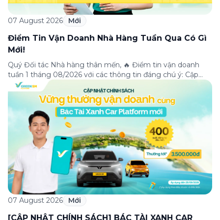
07 August 2026
Mới
Điểm Tin Vận Doanh Nhà Hàng Tuần Qua Có Gì
Mới!
Quý Đối tác Nhà hàng thân mến, 🔥 Điểm tin vận doanh
tuần 1 tháng 08/2026 với các thông tin đáng chú ý: Cập
nhật các tính năng mới trên ứng dụng Green SM
Merchant, lưu ý khi vận doanh mùa mưa, tổng hợp các
thông tin khuyến mại hấp dẫn đang diễn ra. Hãy […]
07 August 2026
Mới
[CẬP NHẬT CHÍNH SÁCH] BÁC TÀI XANH CAR