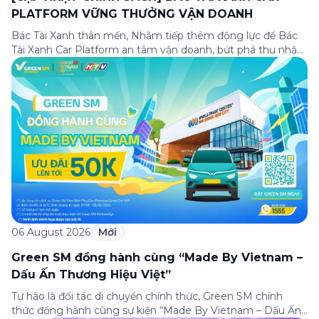
PLATFORM VỮNG THƯỞNG VẬN DOANH
Bác Tài Xanh thân mến, Nhằm tiếp thêm động lực để Bác
Tài Xanh Car Platform an tâm vận doanh, bứt phá thu nhập
ngay từ những ngày đầu gia nhập, Green SM cập nhật
Chương trình thưởng vận doanh dành riêng cho Bác Tài
Xanh Car Platform mới với cơ hội nhận thưởng lên […]
06 August 2026
Mới
Green SM đồng hành cùng “Made By Vietnam –
Dấu Ấn Thương Hiệu Việt”
Tự hào là đối tác di chuyển chính thức, Green SM chính
thức đồng hành cùng sự kiện “Made By Vietnam – Dấu Ấn