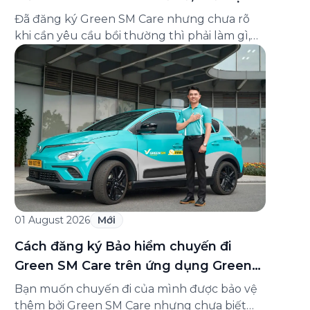
và cách liên hệ hỗ trợ
Đã đăng ký Green SM Care nhưng chưa rõ
khi cần yêu cầu bồi thường thì phải làm gì,
hồ sơ ra sao, hay giấy chứng nhận bảo hiểm
tìm ở đâu? Bài viết này tổng hợp đầy đủ các
câu hỏi thường gặp nhất về quy trình bồi
thường và hỗ trợ của Green […]
01 August 2026
Mới
Cách đăng ký Bảo hiểm chuyến đi
Green SM Care trên ứng dụng Green
SM
Bạn muốn chuyến đi của mình được bảo vệ
thêm bởi Green SM Care nhưng chưa biết