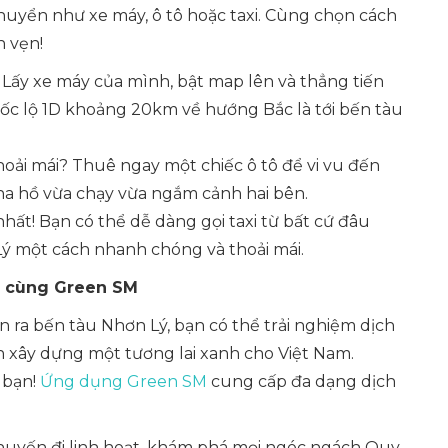
chuyển như xe máy, ô tô hoặc taxi. Cùng chọn cách
n vẹn!
 Lấy xe máy của mình, bật map lên và thẳng tiến
c lộ 1D khoảng 20km về hướng Bắc là tới bến tàu
oải mái? Thuê ngay một chiếc ô tô để vi vu đến
tha hồ vừa chạy vừa ngắm cảnh hai bên.
nhất! Bạn có thể dễ dàng gọi taxi từ bất cứ đâu
 một cách nhanh chóng và thoải mái.
ợi cùng Green SM
ra bến tàu Nhơn Lý, bạn có thể trải nghiệm dịch
 xây dựng một tương lai xanh cho Việt Nam.
 bạn!
Ứng dụng Green SM
cung cấp đa dạng dịch
huyến đi linh hoạt, khám phá mọi ngóc ngách Quy