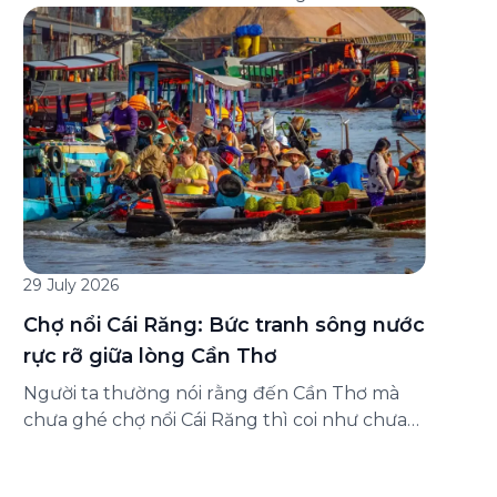
đăng ký ở đâu? Bài viết dưới đây sẽ hướng
dẫn chi tiết cách tham gia (và hủy tham gia)
gói bảo hiểm này ngay trên ứng dụng Green
SM, cùng những lưu ý quan trọng trước khi
[…]
29 July 2026
Chợ nổi Cái Răng: Bức tranh sông nước
rực rỡ giữa lòng Cần Thơ
Người ta thường nói rằng đến Cần Thơ mà
chưa ghé chợ nổi Cái Răng thì coi như chưa
chạm được vào hồn của miền Tây. Từng
đoàn ghe xuồng chở đầy trái cây rực rỡ, tiếng