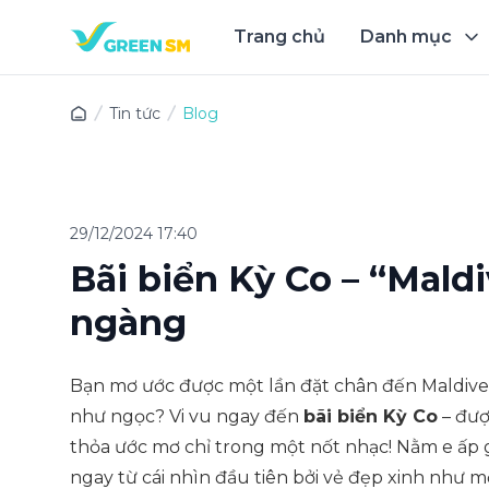
Trang chủ
Danh mục
Trải 
Tin tức
Blog
29/12/2024 17:40
Bãi biển Kỳ Co – “Mald
ngàng
Bạn mơ ước được một lần đặt chân đến Maldives
như ngọc? Vi vu ngay đến
bãi biển Kỳ Co
– đượ
thỏa ước mơ chỉ trong một nốt nhạc! Nằm e ấp 
ngay từ cái nhìn đầu tiên bởi vẻ đẹp xinh như 