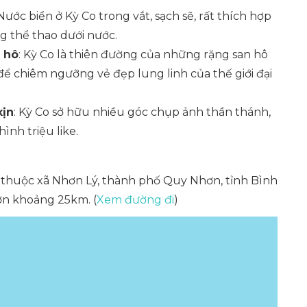
 Nước biển ở Kỳ Co trong vắt, sạch sẽ, rất thích hợp
g thể thao dưới nước.
 hô
: Kỳ Co là thiên đường của những rặng san hô
để chiêm ngưỡng vẻ đẹp lung linh của thế giới đại
xịn
: Kỳ Co sở hữu nhiều góc chụp ảnh thần thánh,
nh triệu like.
, thuộc xã Nhơn Lý, thành phố Quy Nhơn, tỉnh Bình
ơn khoảng 25km. (
Xem đường đi
)