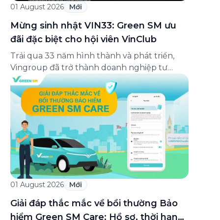
01 August 2026
Mới
Mừng sinh nhật VIN33: Green SM ưu
đãi đặc biệt cho hội viên VinClub
Trải qua 33 năm hình thành và phát triển,
Vingroup đã trở thành doanh nghiệp tư
nhân đa ngành lớn nhất Việt Nam, lọt Top 30
doanh nghiệp lớn nhất Đông Nam Á theo
bảng xếp hạng của Tạp chí Fortune (Mỹ).
Nhân kỷ niệm 33 năm thành lập (8/8/1993
đến 8/8/2026), Green SM trân […]
01 August 2026
Mới
Giải đáp thắc mắc về bồi thường Bảo
hiểm Green SM Care: Hồ sơ, thời hạn