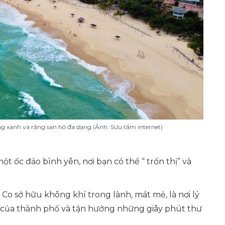
ong xanh và rặng san hô đa dạng (Ảnh: Sưu tầm internet)
ột ốc đảo bình yên, nơi bạn có thể “ trốn thị” và
ỳ Co sở hữu không khí trong lành, mát mẻ, là nơi lý
t của thành phố và tận hưởng những giây phút thư