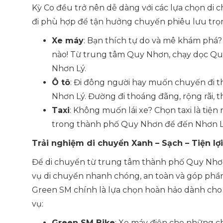
Kỳ Co đều trở nên dễ dàng với các lựa chọn di 
đi phù hợp để tận hưởng chuyến phiêu lưu trọ
Xe máy
: Bạn thích tự do và mê khám phá?
nào! Từ trung tâm Quy Nhơn, chạy dọc Quố
Nhơn Lý.
Ô tô
: Đi đông người hay muốn chuyến đi th
Nhơn Lý. Đường đi thoáng đãng, rộng rãi, 
Taxi
: Không muốn lái xe? Chọn taxi là tiện 
trong thành phố Quy Nhơn để đến Nhơn Lý
Trải nghiệm di chuyển Xanh – Sạch – Tiện l
Để di chuyển từ trung tâm thành phố Quy Nhơn 
vụ di chuyển nhanh chóng, an toàn và góp phần
Green SM chính là lựa chọn hoàn hảo dành cho
vụ:
Green SM Bike
: Xe máy điện cho những c