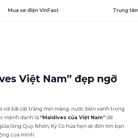
Mua xe điện VinFast
Trung tâm
nghiệm ứng dụng ngay
ives Việt Nam” đẹp ngỡ
 với bãi cát trắng mịn màng, nước biển xanh trong
c mệnh danh là
“Maldives của Việt Nam”
để
giữa lòng Quy Nhơn, Kỳ Co hứa hẹn sẽ đốn tim bạn
mộng của mình.