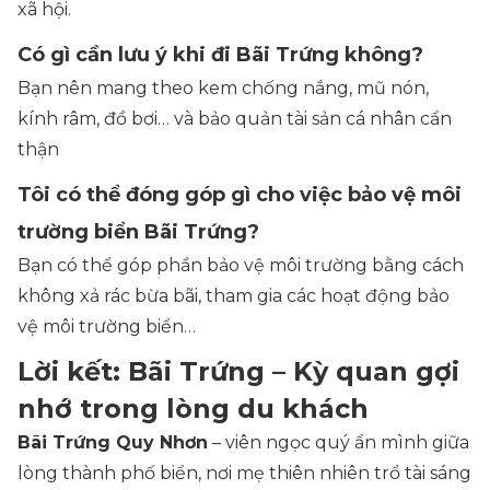
xã hội.
Có gì cần lưu ý khi đi Bãi Trứng không?
Bạn nên mang theo kem chống nắng, mũ nón,
kính râm, đồ bơi… và bảo quản tài sản cá nhân cẩn
thận
Tôi có thể đóng góp gì cho việc bảo vệ môi
trường biển Bãi Trứng?
Bạn có thể góp phần bảo vệ môi trường bằng cách
không xả rác bừa bãi, tham gia các hoạt động bảo
vệ môi trường biển…
Lời kết: Bãi Trứng – Kỳ quan gợi
nhớ trong lòng du khách
Bãi Trứng Quy Nhơn
– viên ngọc quý ẩn mình giữa
lòng thành phố biển, nơi mẹ thiên nhiên trổ tài sáng