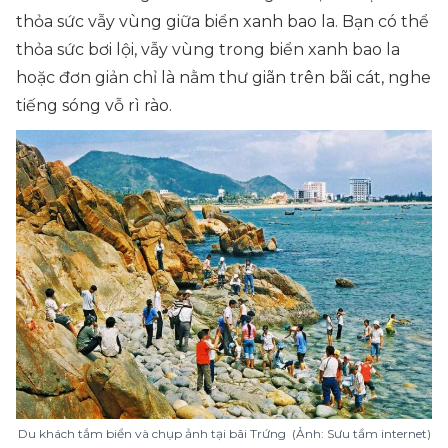
thỏa sức vẫy vùng giữa biển xanh bao la. Bạn có thể
thỏa sức bơi lội, vẫy vùng trong biển xanh bao la
hoặc đơn giản chỉ là nằm thư giãn trên bãi cát, nghe
tiếng sóng vỗ rì rào.
Du khách tắm biển và chụp ảnh tại bãi Trứng (Ảnh: Sưu tầm internet)