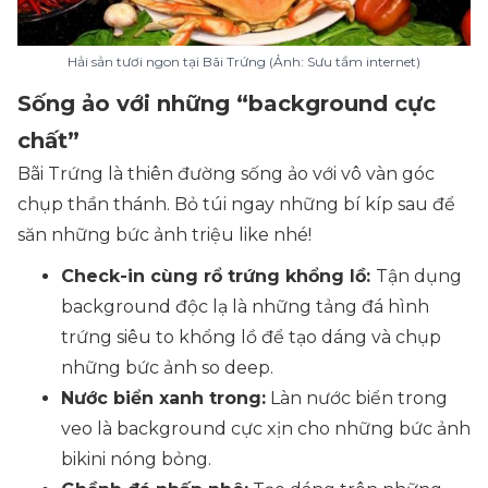
Hải sản tươi ngon tại Bãi Trứng (Ảnh: Sưu tầm internet)
Sống ảo với những “background cực
chất”
Bãi Trứng là thiên đường sống ảo với vô vàn góc
chụp thần thánh. Bỏ túi ngay những bí kíp sau để
săn những bức ảnh triệu like nhé!
Check-in cùng rổ trứng khổng lồ:
Tận dụng
background độc lạ là những tảng đá hình
trứng siêu to khổng lồ để tạo dáng và chụp
những bức ảnh so deep.
Nước biển xanh trong:
Làn nước biển trong
veo là background cực xịn cho những bức ảnh
bikini nóng bỏng.