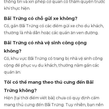
thông tin và xin phép cơ quan có thẩm quyền trước
khi thực hiện.
Bãi Trứng có chỗ gửi xe không?
Có, gần Bãi Trứng có các điểm gửi xe cho du khách,
thường là nhà dân hoặc các quán ăn ven đường.
Bãi Trứng có nhà vệ sinh công cộng
không?
Có, khu vực Bãi Trứng có trang bị nhà vệ sinh công
cộng để phục vụ du khách, thường nằm gần các
quán ăn.
Tôi có thể mang theo thú cưng đến Bãi
Trứng không?
Hiện (tại thời điểm viết bài) chưa có quy định cấm
mang thú cưng đến Bãi Trứng. Tuy nhiên, bạn nên