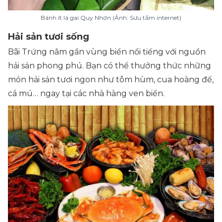
Bánh ít lá gai Quy Nhơn (Ảnh: Sưu tầm internet)
Hải sản tươi sống
Bãi Trứng nằm gần vùng biển nổi tiếng với nguồn
hải sản phong phú. Bạn có thể thưởng thức những
món hải sản tươi ngon như tôm hùm, cua hoàng đế,
cá mú… ngay tại các nhà hàng ven biển.