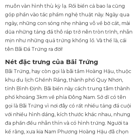
muôn vàn hình thù kỳ lạ. Rồi biển cả bao la cũng
góp phần vào tác phẩm nghệ thuật này. Ngày qua
ngày, những con sóng nhẹ nhàng vỗ về bờ cát, mài
dũa những tảng đá thô ráp trở nên tròn trĩnh, nhẵn
mịn như những quả trứng khổng lồ. Và thế là, cái
tên Bãi Đá Trứng ra đời!
Nét đặc trưng của Bãi Trứng
Bãi Trứng, hay còn gọi là bãi tắm Hoàng Hậu, thuộc
khu du lịch Ghềnh Ráng, thành phố Quy Nhơn,
tỉnh Bình Định. Bãi biển này cách trung tâm thành
phố khoảng 3km về phía Đông Nam. Sở dĩ có tên
gọi là Bãi Trứng vì nơi đây có rất nhiều tảng đá cuội
với nhiều hình dáng, kích thước khác nhau, nhưng
đa phần đều nhẵn thín và có hình trứng. Người ta
kể rằng, xưa kia Nam Phương Hoàng Hậu đã chọn