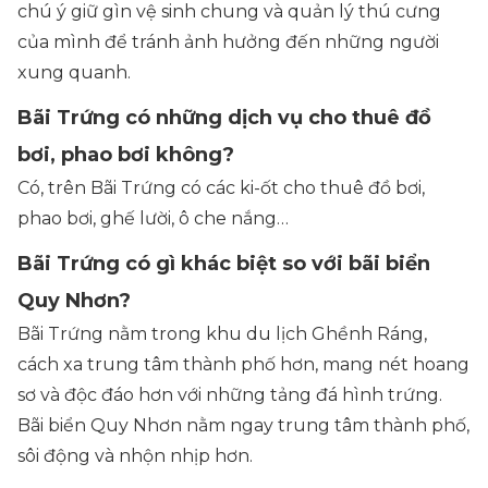
chú ý giữ gìn vệ sinh chung và quản lý thú cưng
của mình để tránh ảnh hưởng đến những người
xung quanh.
Bãi Trứng có những dịch vụ cho thuê đồ
bơi, phao bơi không?
Có, trên Bãi Trứng có các ki-ốt cho thuê đồ bơi,
phao bơi, ghế lười, ô che nắng…
Bãi Trứng có gì khác biệt so với bãi biển
Quy Nhơn?
Bãi Trứng nằm trong khu du lịch Ghềnh Ráng,
cách xa trung tâm thành phố hơn, mang nét hoang
sơ và độc đáo hơn với những tảng đá hình trứng.
Bãi biển Quy Nhơn nằm ngay trung tâm thành phố,
sôi động và nhộn nhịp hơn.