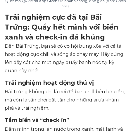
Quét mã QR để tải App Green SM nhanh chóng, đơn giản (Ảnh: Green
SM)
Trải nghiệm cực đã tại Bãi
Trứng: Quẩy hết mình với biển
xanh và check-in đá khủng
Đến Bãi Trứng, bạn sẽ có cơ hội bung xõa với cả tá
hoạt động cực chill và sống ảo cháy máy. Hãy cùng
lên dây cót cho một ngày quẩy banh nóc tại kỳ
quan này nhé!
Trải nghiệm hoạt động thú vị
Bãi Trứng không chỉ là nơi để bạn chill bên bờ biển,
mà còn là sân chơi bất tận cho những ai ưa khám
phá và trải nghiệm.
Tắm biển và “check in”
Đắm mình trong làn nước trong xanh, mát lạnh và