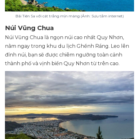
Bãi Tiên Sa với cát trắng mịn màng (Ảnh: Sưu tầm internet)
Núi Vũng Chua
Núi Vũng Chua là ngọn núi cao nhất Quy Nhơn,
nằm ngay trong khu du lịch Ghềnh Ráng. Leo lên
đỉnh núi, bạn sẽ được chiêm ngưỡng toàn cảnh
thành phố và vịnh biển Quy Nhơn từ trên cao.