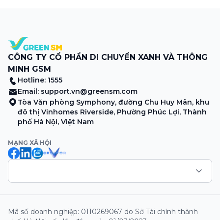
Guo – Lẩu bò tươi Triều Châu trên toàn quốc. Theo đó,
khách hàng sử dụng các dịch vụ của Green […]
CÔNG TY CỔ PHẦN DI CHUYỂN XANH VÀ THÔNG
MINH GSM
Hotline: 1555
Email:
support.vn@greensm.com
Tòa Văn phòng Symphony, đường Chu Huy Mân, khu
đô thị Vinhomes Riverside, Phường Phúc Lợi, Thành
phố Hà Nội, Việt Nam
MẠNG XÃ HỘI
Mã số doanh nghiệp: 0110269067 do Sở Tài chính thành