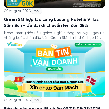
05 August 2026
Mới
Green SM hợp tác cùng Lasong Hotel & Villas
Sầm Sơn – Ưu đãi di chuyển lên đến 25%
Nhằm mang đến trải nghiệm nghỉ dưỡng trọn vẹn ngay từ
những bước chân đầu tiên, Green SM chính thức hợp tác
cùng Lasong Hotel & Villas Sầm Sơn triển khai chương trình
ưu đãi di chuyển dành riêng cho khách hàng có điểm đón
hoặc điểm đến tại khu nghỉ dưỡng. Từ khoảnh khắc […]
05 August 2026
Mới
Bản tin vận doanh đầu tuần 03/08-09/08/2026