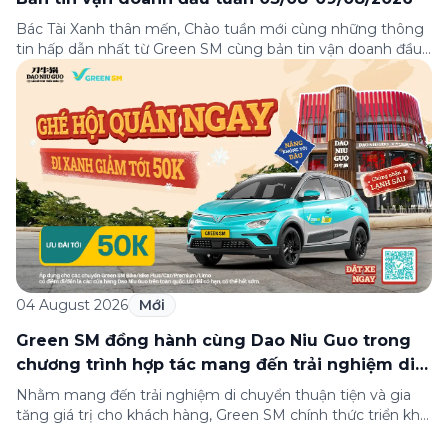
Bác Tài Xanh thân mến, Chào tuần mới cùng những thông
tin hấp dẫn nhất từ Green SM cùng bản tin vận doanh đầu
tuần 03-09/08! Từ câu chuyện đầy cảm hứng “Hành trình
toàn cầu của Green SM” tới những hướng dẫn chi tiết cho
từng tình huống thực tiễn khi vận doanh trong […]
04 August 2026
Mới
Green SM đồng hành cùng Dao Niu Guo trong
chương trình hợp tác mang đến trải nghiệm di
chuyển thuận tiện cho khách hàng
Nhằm mang đến trải nghiệm di chuyển thuận tiện và gia
tăng giá trị cho khách hàng, Green SM chính thức triển khai
chương trình hợp tác cùng hệ thống nhà hàng Dao Niu