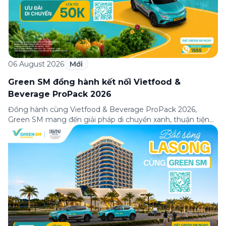
06 August 2026
Mới
Green SM đồng hành kết nối Vietfood &
Beverage ProPack 2026
Đồng hành cùng Vietfood & Beverage ProPack 2026,
Green SM mang đến giải pháp di chuyển xanh, thuận tiện
và chuyên nghiệp cho khách tham quan, doanh nghiệp
cùng các đối tác trong suốt thời gian diễn ra triển lãm. Sự
hợp tác góp phần nâng cao trải nghiệm tham dự, kết nối
hiệu quả […]