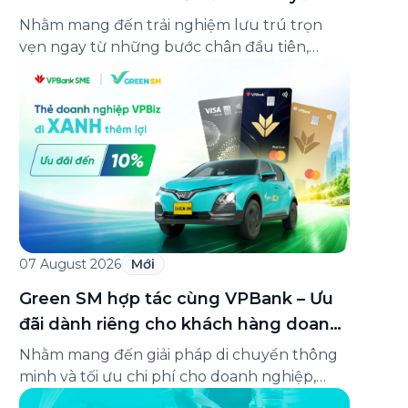
lên đến 25%
Nhằm mang đến trải nghiệm lưu trú trọn
vẹn ngay từ những bước chân đầu tiên,
Green SM chính thức hợp tác cùng
Oakwood Residence Hanoi triển khai chương
trình ưu đãi di chuyển dành riêng cho khách
hàng có điểm đi hoặc điểm đến tại khu căn
hộ dịch vụ này. Tọa lạc trong […]
07 August 2026
Mới
Green SM hợp tác cùng VPBank – Ưu
đãi dành riêng cho khách hàng doanh
nghiệp Green Business
Nhằm mang đến giải pháp di chuyển thông
minh và tối ưu chi phí cho doanh nghiệp,
Green SM chính thức hợp tác cùng VPBank