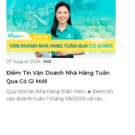
triển khai chương trình ưu đãi dành riêng
cho khách hàng đăng ký thẻ Doanh nghiệp
Green Business. Thông qua chương trình,
doanh nghiệp có thể tận hưởng nhiều ưu […]
07 August 2026
Mới
Điểm Tin Vận Doanh Nhà Hàng Tuần
Qua Có Gì Mới!
Quý Đối tác Nhà hàng thân mến, 🔥 Điểm tin
vận doanh tuần 1 tháng 08/2026 với các
thông tin đáng chú ý: Cập nhật các tính
năng mới trên ứng dụng Green SM
Merchant, lưu ý khi vận doanh mùa mưa,
tổng hợp các thông tin khuyến mại hấp dẫn
đang diễn ra. Hãy […]