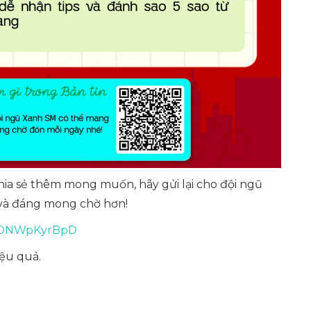
hia sẻ thêm mong muốn, hãy gửi lại cho đội ngũ
 và đáng mong chờ hơn!
/r/DNWpKyrBpD
ệu quả.