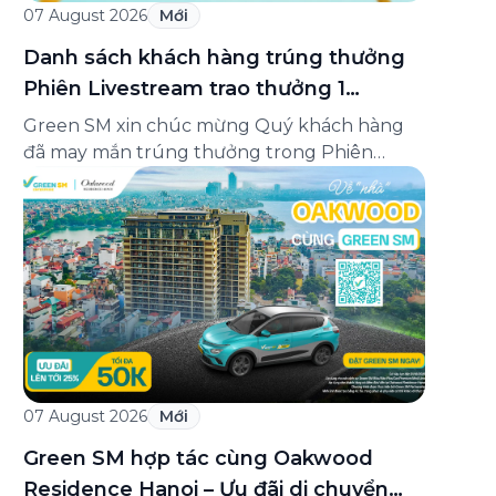
07 August 2026
Mới
Danh sách khách hàng trúng thưởng
Phiên Livestream trao thưởng 1
Minigame “Giữ nhịp cuộc vui”
Green SM xin chúc mừng Quý khách hàng
đã may mắn trúng thưởng trong Phiên
Livestream trao thưởng 1 của Minigame “Giữ
nhịp cuộc vui”, được phát sóng trực tiếp trên
Fanpage và TikTok Green SM từ 20:00 –
21:00 ngày 04/08/2026. Phiên livestream đã
diễn ra công khai với sự theo dõi của đông […]
07 August 2026
Mới
Green SM hợp tác cùng Oakwood
Residence Hanoi – Ưu đãi di chuyển