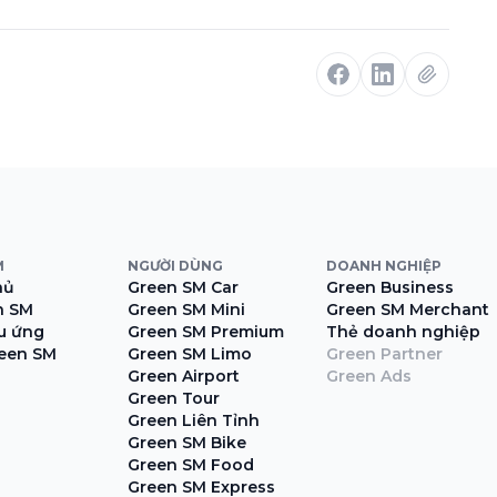
M
NGƯỜI DÙNG
DOANH NGHIỆP
hủ
Green SM Car
Green Business
n SM
Green SM Mini
Green SM Merchant
ệu ứng
Green SM Premium
Thẻ doanh nghiệp
een SM
Green SM Limo
Green Partner
Green Airport
Green Ads
Green Tour
Green Liên Tỉnh
Green SM Bike
Green SM Food
Green SM Express