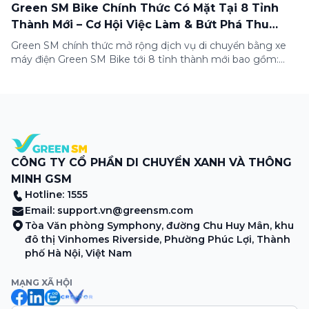
Green SM Bike Chính Thức Có Mặt Tại 8 Tỉnh
Thành Mới – Cơ Hội Việc Làm & Bứt Phá Thu
Nhập Dành Cho Bạn!
Green SM chính thức mở rộng dịch vụ di chuyển bằng xe
máy điện Green SM Bike tới 8 tỉnh thành mới bao gồm:
Bắc Giang, Phú Yên, Quảng Bình, Quảng Nam, Kiên Giang,
An Giang, Tiền Giang và Cà Mau. Đây là bước đi quan trọng
trong chiến lược phủ xanh giao thông toàn […]
CÔNG TY CỔ PHẦN DI CHUYỂN XANH VÀ THÔNG
MINH GSM
Hotline: 1555
Email:
support.vn@greensm.com
Tòa Văn phòng Symphony, đường Chu Huy Mân, khu
đô thị Vinhomes Riverside, Phường Phúc Lợi, Thành
phố Hà Nội, Việt Nam
MẠNG XÃ HỘI