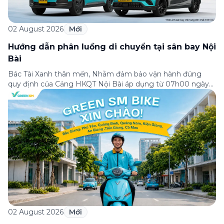
02 August 2026
Mới
Hướng dẫn phân luồng di chuyển tại sân bay Nội
Bài
Bác Tài Xanh thân mến, Nhằm đảm bảo vận hành đúng
quy định của Cảng HKQT Nội Bài áp dụng từ 07h00 ngày
03/08/2026, Green SM gửi tới Bác Tài Xanh hướng dẫn
phân luồng di chuyển quan trọng như sau: ✈️ NHÀ GA T2
(QUỐC TẾ) ✅ ĐÓN KHÁCH – Hành khách sử dụng ứng
dụng […]
02 August 2026
Mới