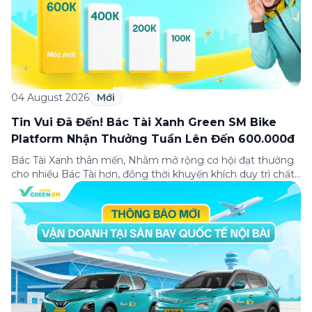
04 August 2026
Mới
Tin Vui Đã Đến! Bác Tài Xanh Green SM Bike
Platform Nhận Thưởng Tuần Lên Đến 600.000đ
Bác Tài Xanh thân mến, Nhằm mở rộng cơ hội đạt thưởng
cho nhiều Bác Tài hơn, đồng thời khuyến khích duy trì chất
lượng dịch vụ và nâng cao trải nghiệm khách hàng, Green
SM cập nhật Chính sách Thưởng tuần dành cho Bác Tài
Xanh Green SM Bike Platform. 📌 Nội dung cập […]