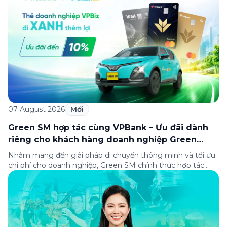
điểm đến tại khu căn hộ dịch vụ này. Tọa lạc trong […]
07 August 2026
Mới
Green SM hợp tác cùng VPBank – Ưu đãi dành
riêng cho khách hàng doanh nghiệp Green
Business
Nhằm mang đến giải pháp di chuyển thông minh và tối ưu
chi phí cho doanh nghiệp, Green SM chính thức hợp tác
cùng VPBank triển khai chương trình ưu đãi dành riêng cho
khách hàng đăng ký thẻ Doanh nghiệp Green Business.
Thông qua chương trình, doanh nghiệp có thể tận hưởng
nhiều ưu […]