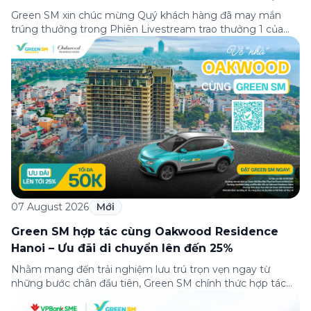
cuộc vui”
Green SM xin chúc mừng Quý khách hàng đã may mắn
trúng thưởng trong Phiên Livestream trao thưởng 1 của
Minigame “Giữ nhịp cuộc vui”, được phát sóng trực tiếp
trên Fanpage và TikTok Green SM từ 20:00 – 21:00 ngày
04/08/2026. Phiên livestream đã diễn ra công khai với sự
theo dõi của đông […]
07 August 2026
Mới
Green SM hợp tác cùng Oakwood Residence
Hanoi – Ưu đãi di chuyển lên đến 25%
Nhằm mang đến trải nghiệm lưu trú trọn vẹn ngay từ
những bước chân đầu tiên, Green SM chính thức hợp tác
cùng Oakwood Residence Hanoi triển khai chương trình ưu
đãi di chuyển dành riêng cho khách hàng có điểm đi hoặc