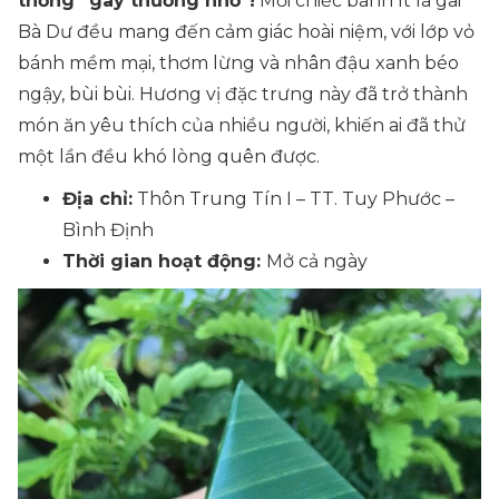
thống “gây thương nhớ”!
Mỗi chiếc bánh ít lá gai
Bà Dư đều mang đến cảm giác hoài niệm, với lớp vỏ
bánh mềm mại, thơm lừng và nhân đậu xanh béo
ngậy, bùi bùi. Hương vị đặc trưng này đã trở thành
món ăn yêu thích của nhiều người, khiến ai đã thử
một lần đều khó lòng quên được.
Địa chỉ:
Thôn Trung Tín I – TT. Tuy Phước –
Bình Định
Thời gian hoạt động:
Mở cả ngày