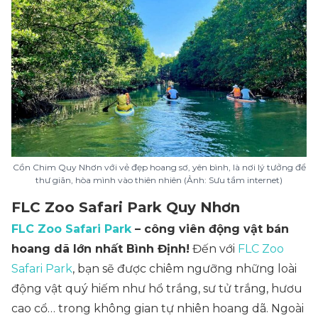
Cồn Chim Quy Nhơn với vẻ đẹp hoang sơ, yên bình, là nơi lý tưởng để
thư giãn, hòa mình vào thiên nhiên (Ảnh: Sưu tầm internet)
FLC Zoo Safari Park Quy Nhơn
FLC Zoo Safari Park
– công viên động vật bán
hoang dã lớn nhất Bình Định!
Đến với
FLC Zoo
Safari Park
, bạn sẽ được chiêm ngưỡng những loài
động vật quý hiếm như hổ trắng, sư tử trắng, hươu
cao cổ… trong không gian tự nhiên hoang dã. Ngoài