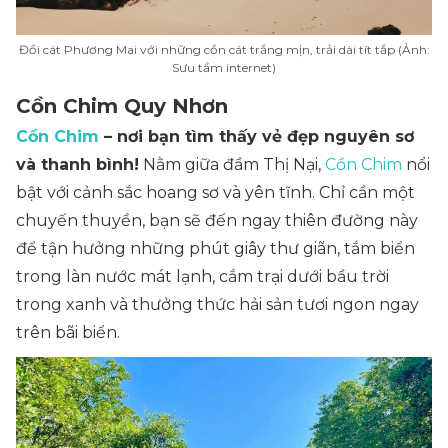
Đồi cát Phương Mai với những cồn cát trắng mịn, trải dài tít tắp (Ảnh:
Sưu tầm internet)
Cồn Chim Quy Nhơn
Cồn Chim
– nơi bạn tìm thấy vẻ đẹp nguyên sơ
và thanh bình!
Nằm giữa đầm Thị Nại,
Cồn Chim
nổi
bật với cảnh sắc hoang sơ và yên tĩnh. Chỉ cần một
chuyến thuyền, bạn sẽ đến ngay thiên đường này
để tận hưởng những phút giây thư giãn, tắm biển
trong làn nước mát lạnh, cắm trại dưới bầu trời
trong xanh và thưởng thức hải sản tươi ngon ngay
trên bãi biển.