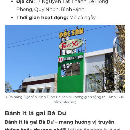
Địa chỉ:
17 Nguyễn Tất Thành, Lê Hồng
Phong, Quy Nhơn, Bình Định
Thời gian hoạt động:
Mở cả ngày
Cửa hàng Đặc sản Bình Định Bà Xê với không gian rộng rãi (Ảnh: Sưu
tầm internet)
Bánh ít lá gai Bà Dư
Bánh ít lá gai Bà Dư – mang hương vị truyền