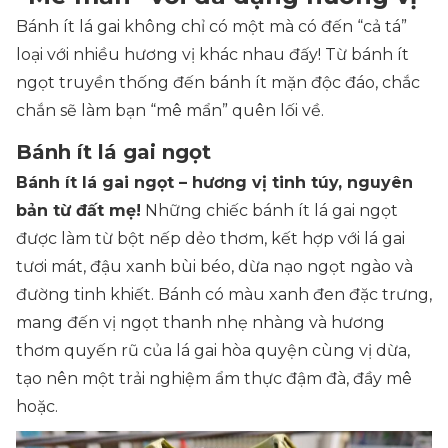
Bánh ít lá gai không chỉ có một mà có đến “cả tá”
loại với nhiều hương vị khác nhau đấy! Từ bánh ít
ngọt truyền thống đến bánh ít mặn độc đáo, chắc
chắn sẽ làm bạn “mê mẩn” quên lối về.
Bánh ít lá gai ngọt
Bánh ít lá gai ngọt – hương vị tinh túy, nguyên
bản từ đất mẹ!
Những chiếc bánh ít lá gai ngọt
được làm từ bột nếp dẻo thơm, kết hợp với lá gai
tươi mát, đậu xanh bùi béo, dừa nạo ngọt ngào và
đường tinh khiết. Bánh có màu xanh đen đặc trưng,
mang đến vị ngọt thanh nhẹ nhàng và hương
thơm quyến rũ của lá gai hòa quyện cùng vị dừa,
tạo nên một trải nghiệm ẩm thực đậm đà, đầy mê
hoặc.