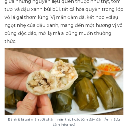
giữa những nguyên liệu quen thuộc như thịt, tôm
tươi và đậu xanh bùi bùi, tất cả hòa quyện trong lớp
vỏ lá gai thơm lừng. Vị mặn đậm đà, kết hợp với sự
ngọt nhẹ của đậu xanh, mang đến một hương vị vô
cùng độc đáo, mới lạ mà ai cũng muốn thưởng
thức.
Bánh ít lá gai mặn với phần nhân thịt hoặc tôm đầy đặn (Ảnh: Sưu
tầm internet)