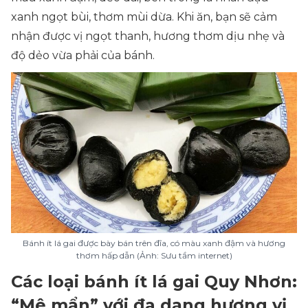
xanh ngọt bùi, thơm mùi dừa. Khi ăn, bạn sẽ cảm
nhận được vị ngọt thanh, hương thơm dịu nhẹ và
độ dẻo vừa phải của bánh.
Bánh ít lá gai được bày bán trên đĩa, có màu xanh đậm và hương
thơm hấp dẫn (Ảnh: Sưu tầm internet)
Các loại bánh ít lá gai Quy Nhơn:
“Mê mẩn” với đa dạng hương vị