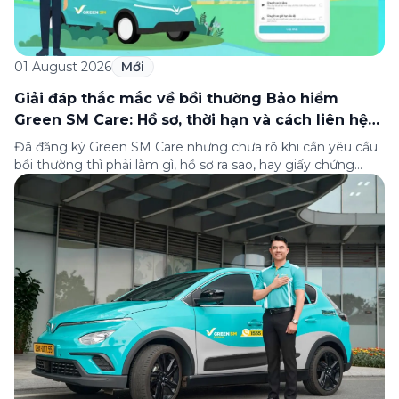
01 August 2026
Mới
Giải đáp thắc mắc về bồi thường Bảo hiểm
Green SM Care: Hồ sơ, thời hạn và cách liên hệ
hỗ trợ
Đã đăng ký Green SM Care nhưng chưa rõ khi cần yêu cầu
bồi thường thì phải làm gì, hồ sơ ra sao, hay giấy chứng
nhận bảo hiểm tìm ở đâu? Bài viết này tổng hợp đầy đủ các
câu hỏi thường gặp nhất về quy trình bồi thường và hỗ trợ
của Green […]