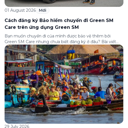
01 August 2026
Mới
Cách đăng ký Bảo hiểm chuyến đi Green SM
Care trên ứng dụng Green SM
Bạn muốn chuyến đi của mình được bảo vệ thêm bởi
Green SM Care nhưng chưa biết đăng ký ở đâu? Bài viết
dưới đây sẽ hướng dẫn chi tiết cách tham gia (và hủy tham
gia) gói bảo hiểm này ngay trên ứng dụng Green SM, cùng
những lưu ý quan trọng trước khi […]
29 July 2026