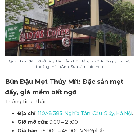
Quán bún đậu cơ sở Duy Tân nằm trên Tầng 2 với không gian mở,
thoáng mát. (Ảnh: Sưu tầm Internet)
Bún Đậu Mẹt Thủy Mít: Đặc sản mẹt
đầy, giá mềm bất ngờ
Thông tin cơ bản:
Địa chỉ
:
110A8 385, Nghĩa Tân, Cầu Giấy, Hà Nội
.
Giờ mở cửa
: 9:00 – 21:00.
Giá bán
: 25.000 – 45.000 VNĐ/phần.