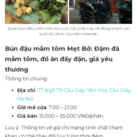
Quán bún đậu mắm tôm khu vực Cầu Giấy này rất đông khách vào
buổi tối. (Ảnh: Sưu tầm Internet)
Bún đậu mắm tôm Mẹt Bở: Đậm đà
mắm tôm, đồ ăn đầy đặn, giá yêu
thương
Thông tin chung:
Địa chỉ
:
77 Ngõ 79 Cầu Giấy, Yên Hòa, Cầu Giấy,
Hà Nội
.
Giờ mở cửa
: 7:00 – 21:00.
Giá bán
: 15.000 – 35.000 VNĐ/phần.
Lưu ý: Thông tin về giá chỉ mang tính chất tham
khảo, có thể thay đổi tùy từng thời điểm.