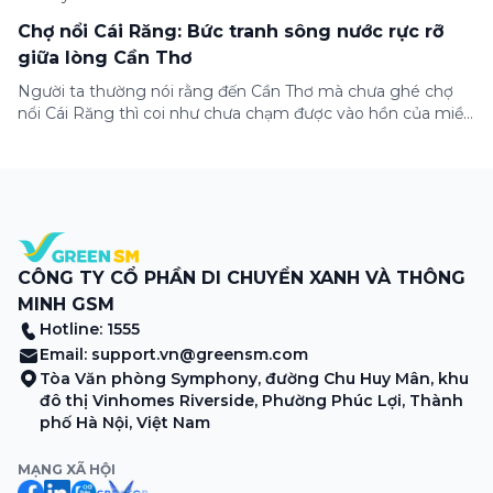
Chợ nổi Cái Răng: Bức tranh sông nước rực rỡ
giữa lòng Cần Thơ
Người ta thường nói rằng đến Cần Thơ mà chưa ghé chợ
nổi Cái Răng thì coi như chưa chạm được vào hồn của miền
Tây. Từng đoàn ghe xuồng chở đầy trái cây rực rỡ, tiếng
máy nổ lách tách hòa cùng tiếng rao mời vang vọng trong
sương sớm, và cả những cây […]
CÔNG TY CỔ PHẦN DI CHUYỂN XANH VÀ THÔNG
MINH GSM
Hotline: 1555
Email:
support.vn@greensm.com
Tòa Văn phòng Symphony, đường Chu Huy Mân, khu
đô thị Vinhomes Riverside, Phường Phúc Lợi, Thành
phố Hà Nội, Việt Nam
MẠNG XÃ HỘI