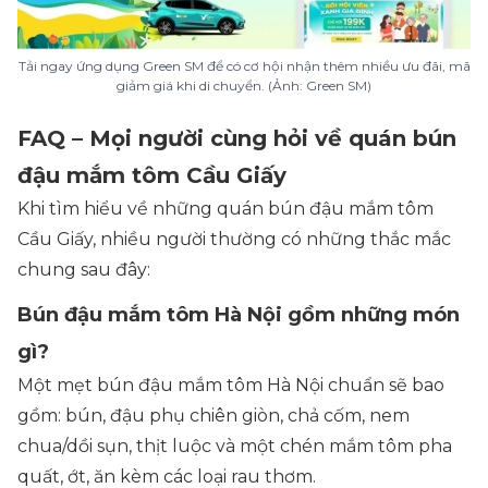
Tải ngay ứng dụng Green SM để có cơ hội nhận thêm nhiều ưu đãi, mã
giảm giá khi di chuyển. (Ảnh: Green SM)
FAQ – Mọi người cùng hỏi về quán bún
đậu mắm tôm Cầu Giấy
Khi tìm hiểu về những quán bún đậu mắm tôm
Cầu Giấy, nhiều người thường có những thắc mắc
chung sau đây:
Bún đậu mắm tôm Hà Nội gồm những món
gì?
Một mẹt bún đậu mắm tôm Hà Nội chuẩn sẽ bao
gồm: bún, đậu phụ chiên giòn, chả cốm, nem
chua/dồi sụn, thịt luộc và một chén mắm tôm pha
quất, ớt, ăn kèm các loại rau thơm.