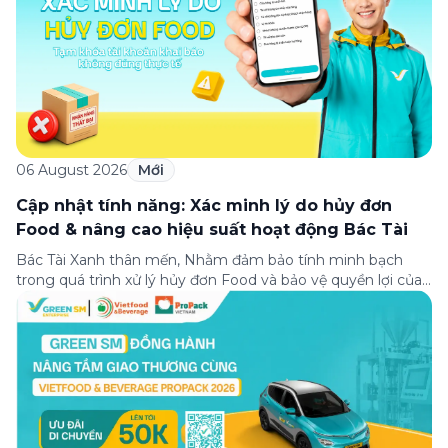
06 August 2026
Mới
Cập nhật tính năng: Xác minh lý do hủy đơn
Food & nâng cao hiệu suất hoạt động Bác Tài
Bác Tài Xanh thân mến, Nhằm đảm bảo tính minh bạch
trong quá trình xử lý hủy đơn Food và bảo vệ quyền lợi của
Bác Tài khi khai báo đúng thực tế, Green SM triển khai
chính sách xác minh lý do hủy đơn Food đối với một số
trường hợp hủy đơn như […]