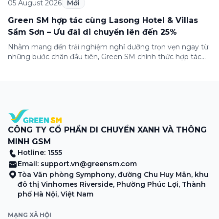
05 August 2026
Mới
Green SM hợp tác cùng Lasong Hotel & Villas
Sầm Sơn – Ưu đãi di chuyển lên đến 25%
Nhằm mang đến trải nghiệm nghỉ dưỡng trọn vẹn ngay từ
những bước chân đầu tiên, Green SM chính thức hợp tác
cùng Lasong Hotel & Villas Sầm Sơn triển khai chương trình
ưu đãi di chuyển dành riêng cho khách hàng có điểm đón
hoặc điểm đến tại khu nghỉ dưỡng. Từ khoảnh khắc […]
CÔNG TY CỔ PHẦN DI CHUYỂN XANH VÀ THÔNG
MINH GSM
Hotline: 1555
Email:
support.vn@greensm.com
Tòa Văn phòng Symphony, đường Chu Huy Mân, khu
đô thị Vinhomes Riverside, Phường Phúc Lợi, Thành
phố Hà Nội, Việt Nam
MẠNG XÃ HỘI