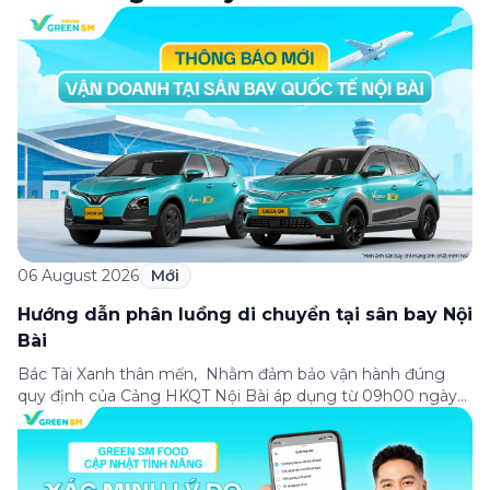
06 August 2026
Mới
Hướng dẫn phân luồng di chuyển tại sân bay Nội
Bài
Bác Tài Xanh thân mến, Nhằm đảm bảo vận hành đúng
quy định của Cảng HKQT Nội Bài áp dụng từ 09h00 ngày
05/08/2026, Green SM gửi tới Bác Tài Xanh hướng dẫn
phân luồng di chuyển quan trọng như sau: ✈️ NHÀ GA T2
(QUỐC TẾ) ✅ ĐÓN KHÁCH – Hành khách sử dụng ứng
dụng […]