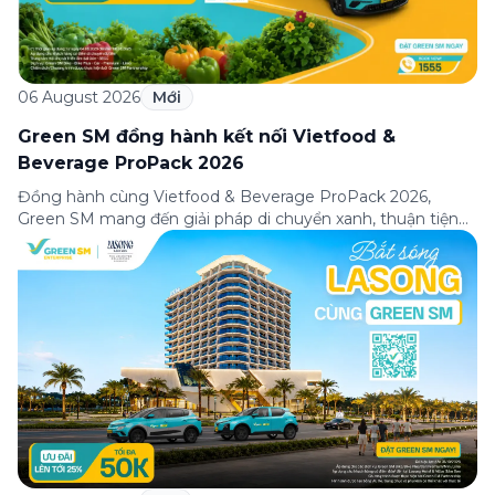
06 August 2026
Mới
Green SM đồng hành kết nối Vietfood &
Beverage ProPack 2026
Đồng hành cùng Vietfood & Beverage ProPack 2026,
Green SM mang đến giải pháp di chuyển xanh, thuận tiện
và chuyên nghiệp cho khách tham quan, doanh nghiệp
cùng các đối tác trong suốt thời gian diễn ra triển lãm. Sự
hợp tác góp phần nâng cao trải nghiệm tham dự, kết nối
hiệu quả […]