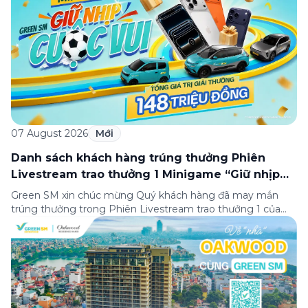
07 August 2026
Mới
Danh sách khách hàng trúng thưởng Phiên
Livestream trao thưởng 1 Minigame “Giữ nhịp
cuộc vui”
Green SM xin chúc mừng Quý khách hàng đã may mắn
trúng thưởng trong Phiên Livestream trao thưởng 1 của
Minigame “Giữ nhịp cuộc vui”, được phát sóng trực tiếp
trên Fanpage và TikTok Green SM từ 20:00 – 21:00 ngày
04/08/2026. Phiên livestream đã diễn ra công khai với sự
theo dõi của đông […]