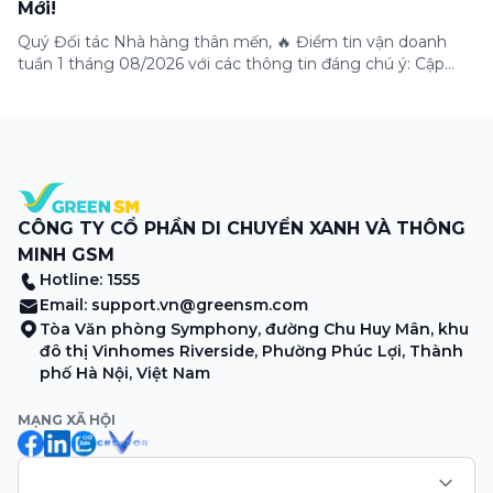
Mới!
Quý Đối tác Nhà hàng thân mến, 🔥 Điểm tin vận doanh
tuần 1 tháng 08/2026 với các thông tin đáng chú ý: Cập
nhật các tính năng mới trên ứng dụng Green SM
Merchant, lưu ý khi vận doanh mùa mưa, tổng hợp các
thông tin khuyến mại hấp dẫn đang diễn ra. Hãy […]
CÔNG TY CỔ PHẦN DI CHUYỂN XANH VÀ THÔNG
MINH GSM
Hotline: 1555
Email:
support.vn@greensm.com
Tòa Văn phòng Symphony, đường Chu Huy Mân, khu
đô thị Vinhomes Riverside, Phường Phúc Lợi, Thành
phố Hà Nội, Việt Nam
MẠNG XÃ HỘI