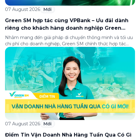
07 August 2026
Mới
Green SM hợp tác cùng VPBank – Ưu đãi dành
riêng cho khách hàng doanh nghiệp Green
Business
Nhằm mang đến giải pháp di chuyển thông minh và tối ưu
chi phí cho doanh nghiệp, Green SM chính thức hợp tác
cùng VPBank triển khai chương trình ưu đãi dành riêng cho
khách hàng đăng ký thẻ Doanh nghiệp Green Business.
Thông qua chương trình, doanh nghiệp có thể tận hưởng
nhiều ưu […]
07 August 2026
Mới
Điểm Tin Vận Doanh Nhà Hàng Tuần Qua Có Gì