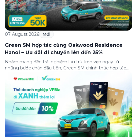
07 August 2026
Mới
Green SM hợp tác cùng Oakwood Residence
Hanoi – Ưu đãi di chuyển lên đến 25%
Nhằm mang đến trải nghiệm lưu trú trọn vẹn ngay từ
những bước chân đầu tiên, Green SM chính thức hợp tác
cùng Oakwood Residence Hanoi triển khai chương trình ưu
đãi di chuyển dành riêng cho khách hàng có điểm đi hoặc
điểm đến tại khu căn hộ dịch vụ này. Tọa lạc trong […]