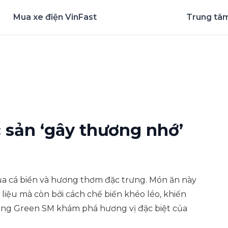
Mua xe điện VinFast
Trung tâm
nghiệm ứng dụng ngay
 sản ‘gây thương nhớ’
 của cá biển và hương thơm đặc trưng. Món ăn này
liệu mà còn bởi cách chế biến khéo léo, khiến
cùng Green SM khám phá hương vị đặc biệt của