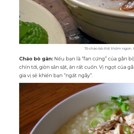
Tô cháo bò thịt thơm ngon, 
Cháo bò gân:
Nếu bạn là “fan cứng” của gân bò
chín tới, giòn sần sật, ăn rất cuốn. Vị ngọt của
gia vị sẽ khiến bạn “ngất ngây”.