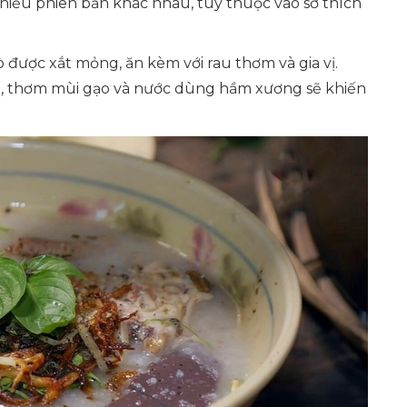
iều phiên bản khác nhau, tùy thuộc vào sở thích
ò được xắt mỏng, ăn kèm với rau thơm và gia vị.
i, thơm mùi gạo và nước dùng hầm xương sẽ khiến