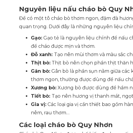
Nguyên liệu nấu cháo bò Quy N
Để có một tô cháo bò thơm ngon, đậm đà hương 
quan trọng. Dưới đây là những nguyên liệu chí
Gạo:
Gạo tẻ là nguyên liệu chính để nấu ch
để cháo được mịn và thơm.
Đỗ xanh:
Tạo nên mùi thơm và màu sắc cho
Thịt bò:
Thịt bò nên chọn phần thịt thăn ho
Gân bò:
Gân bò là phần sụn nằm giữa các k
thơm ngon, thường được dùng để nấu chá
Xương bò:
Xương bò được dùng để hầm nướ
Tiết bò:
Tạo nên hương vị thanh mát, ngọt 
Gia vị:
Các loại gia vị cần thiết bao gồm hà
nêm, rau thơm…
Các loại cháo bò Quy Nhơn