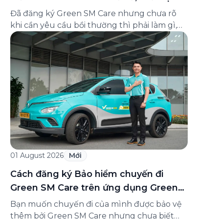
và cách liên hệ hỗ trợ
Đã đăng ký Green SM Care nhưng chưa rõ
khi cần yêu cầu bồi thường thì phải làm gì,
hồ sơ ra sao, hay giấy chứng nhận bảo hiểm
tìm ở đâu? Bài viết này tổng hợp đầy đủ các
câu hỏi thường gặp nhất về quy trình bồi
thường và hỗ trợ của Green […]
01 August 2026
Mới
Cách đăng ký Bảo hiểm chuyến đi
Green SM Care trên ứng dụng Green
SM
Bạn muốn chuyến đi của mình được bảo vệ
thêm bởi Green SM Care nhưng chưa biết