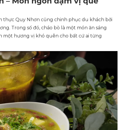
n – Món ngon đậm vị quê
 Ẩm thực Quy Nhơn cũng chinh phục du khách bởi
ng. Trong số đó, cháo bò là một món ăn sáng
 một hương vị khó quên cho bất cứ ai từng