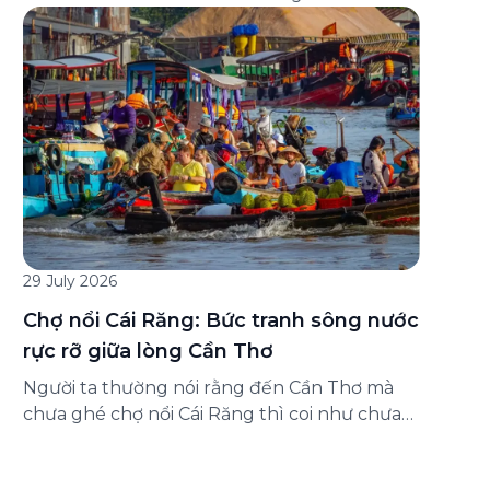
đăng ký ở đâu? Bài viết dưới đây sẽ hướng
dẫn chi tiết cách tham gia (và hủy tham gia)
gói bảo hiểm này ngay trên ứng dụng Green
SM, cùng những lưu ý quan trọng trước khi
[…]
29 July 2026
Chợ nổi Cái Răng: Bức tranh sông nước
rực rỡ giữa lòng Cần Thơ
Người ta thường nói rằng đến Cần Thơ mà
chưa ghé chợ nổi Cái Răng thì coi như chưa
chạm được vào hồn của miền Tây. Từng
đoàn ghe xuồng chở đầy trái cây rực rỡ, tiếng