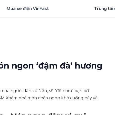
Mua xe điện VinFast
Trung tâm
nghiệm ứng dụng ngay
ón ngon ‘đậm đà’ hương
 của người dân xứ Nẫu, sẽ “đốn tim” bạn bởi
 SM khám phá món cháo ngon khó cưỡng này và