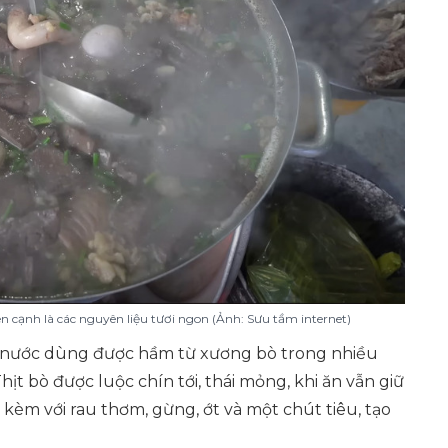
 cạnh là các nguyên liệu tươi ngon (Ảnh: Sưu tầm internet)
i nước dùng được hầm từ xương bò trong nhiều
ịt bò được luộc chín tới, thái mỏng, khi ăn vẫn giữ
èm với rau thơm, gừng, ớt và một chút tiêu, tạo