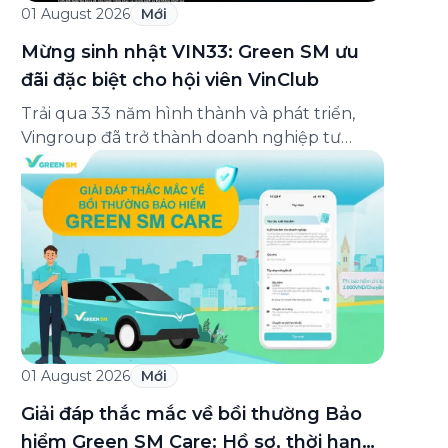
01 August 2026
Mới
Mừng sinh nhật VIN33: Green SM ưu
đãi đặc biệt cho hội viên VinClub
Trải qua 33 năm hình thành và phát triển,
Vingroup đã trở thành doanh nghiệp tư
nhân đa ngành lớn nhất Việt Nam, lọt Top 30
doanh nghiệp lớn nhất Đông Nam Á theo
bảng xếp hạng của Tạp chí Fortune (Mỹ).
Nhân kỷ niệm 33 năm thành lập (8/8/1993
đến 8/8/2026), Green SM trân […]
01 August 2026
Mới
Giải đáp thắc mắc về bồi thường Bảo
hiểm Green SM Care: Hồ sơ, thời hạn