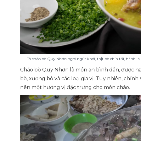
Tô cháo bò Quy Nhơn nghi ngút khói, thịt bò chín tới, hành l
Cháo bò Quy Nhơn là món ăn bình dân, được nấ
bò, xương bò và các loại gia vị. Tuy nhiên, chính
nên một hương vị đặc trưng cho món cháo.