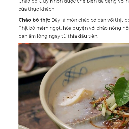
Cháo bò Quy Nhơn được chế biến đa dạng với nh
của thực khách.
Cháo bò thịt:
Đây là món cháo cơ bản với thịt b
Thịt bò mềm ngọt, hòa quyện với cháo nóng hổ
bạn ấm lòng ngay từ thìa đầu tiên.