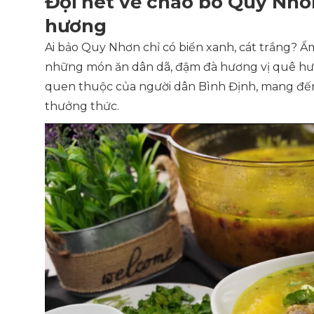
Đội nét về cháo bò Quy Nhơ
hương
Ai bảo Quy Nhơn chỉ có biển xanh, cát trắng?
những món ăn dân dã, đậm đà hương vị quê hươ
quen thuộc của người dân Bình Định, mang đến
thưởng thức.