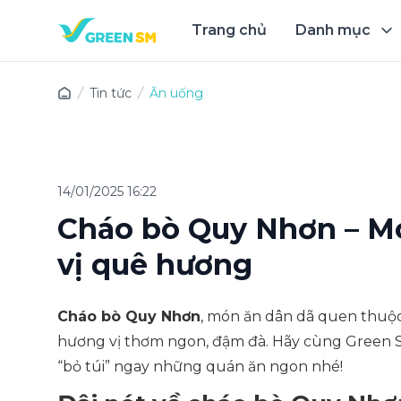
Trang chủ
Danh mục
Trải 
Tin tức
Ăn uống
14/01/2025 16:22
Cháo bò Quy Nhơn – M
vị quê hương
Cháo bò Quy Nhơn
, món ăn dân dã quen thuộc
hương vị thơm ngon, đậm đà. Hãy cùng Green
“bỏ túi” ngay những quán ăn ngon nhé!