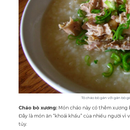
Tô cháo bò gân với gân bò g
Cháo bò xương:
Món cháo này có thêm xương b
Đây là món ăn “khoái khẩu” của nhiều người vì
tủy.