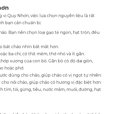
hơn
vị Quy Nhơn, việc lựa chọn nguyên liệu là rất
nh bạn cần chuẩn bị:
áo. Bạn nên chọn loại gạo tẻ ngon, hạt tròn, đều
 bát cháo nhìn bắt mắt hơn.
ặc ba chỉ, có thịt mềm, thớ nhỏ và ít gân.
hớp xương của con bò. Gân bò có độ dai giòn,
o hoặc phở.
c dùng cho cháo, giúp cháo có vị ngọt tự nhiên.
cho nồi cháo, giúp cháo có hương vị đặc biệt hơn.
nh tím, tỏi, gừng, tiêu, nước mắm, muối, đường, hạt