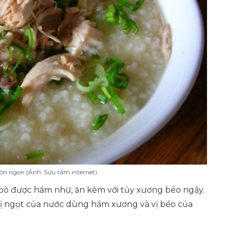
iòn ngon (Ảnh: Sưu tầm internet)
ò được hầm nhừ, ăn kèm với tủy xương béo ngậy.
 vị ngọt của nước dùng hầm xương và vị béo của