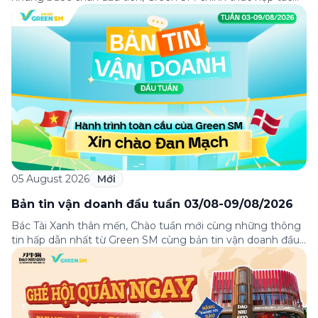
cùng Lasong Hotel & Villas Sầm Sơn triển khai chương trình
ưu đãi di chuyển dành riêng cho khách hàng có điểm đón
hoặc điểm đến tại khu nghỉ dưỡng. Từ khoảnh khắc […]
05 August 2026
Mới
Bản tin vận doanh đầu tuần 03/08-09/08/2026
Bác Tài Xanh thân mến, Chào tuần mới cùng những thông
tin hấp dẫn nhất từ Green SM cùng bản tin vận doanh đầu
tuần 03-09/08! Từ câu chuyện đầy cảm hứng “Hành trình
toàn cầu của Green SM”, hướng dẫn phân luồng di chuyển
tại sân bay Nội Bài tới những hướng dẫn chi […]