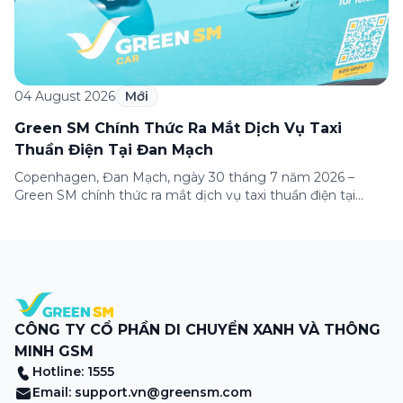
04 August 2026
Mới
Green SM Chính Thức Ra Mắt Dịch Vụ Taxi
Thuần Điện Tại Đan Mạch
Copenhagen, Đan Mạch, ngày 30 tháng 7 năm 2026 –
Green SM chính thức ra mắt dịch vụ taxi thuần điện tại
Copenhagen, đánh dấu lần đầu tiên thương hiệu có mặt tại
thị trường châu Âu. Đây là một cột mốc quan trọng trong
hành trình mở rộng quốc tế của Green SM, tiếp […]
CÔNG TY CỔ PHẦN DI CHUYỂN XANH VÀ THÔNG
MINH GSM
Hotline: 1555
Email:
support.vn@greensm.com