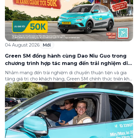
04 August 2026
Mới
Green SM đồng hành cùng Dao Niu Guo trong
chương trình hợp tác mang đến trải nghiệm di
chuyển thuận tiện cho khách hàng
Nhằm mang đến trải nghiệm di chuyển thuận tiện và gia
tăng giá trị cho khách hàng, Green SM chính thức triển khai
chương trình hợp tác cùng hệ thống nhà hàng Dao Niu
Guo – Lẩu bò tươi Triều Châu trên toàn quốc. Theo đó,
khách hàng sử dụng các dịch vụ của Green […]