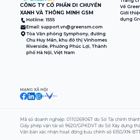
Trang c
CÔNG TY CỔ PHẦN DI CHUYỂN
Về Gree
XANH VÀ THÔNG MINH GSM
Giới thi
dụng Gr
Hotline: 1555
Email:
support.vn@greensm.com
Tòa Văn phòng Symphony, đường
Chu Huy Mân, khu đô thị Vinhomes
Riverside, Phường Phúc Lợi, Thành
phố Hà Nội, Việt Nam
MẠNG XÃ HỘI
Mã số doanh nghiệp: 0110269067 do Sở Tài chính thành
Giấy phép vận tải số 9620/GPKDVT do Sở Xây dựng thà
Văn bản xác nhận hoạt động bưu chính số 6150/XN-BTT