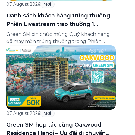
07 August 2026
Mới
Danh sách khách hàng trúng thưởng
Phiên Livestream trao thưởng 1
Minigame “Giữ nhịp cuộc vui”
Green SM xin chúc mừng Quý khách hàng
đã may mắn trúng thưởng trong Phiên
Livestream trao thưởng 1 của Minigame “Giữ
nhịp cuộc vui”, được phát sóng trực tiếp trên
Fanpage và TikTok Green SM từ 20:00 –
21:00 ngày 04/08/2026. Phiên livestream đã
diễn ra công khai với sự theo dõi của đông […]
07 August 2026
Mới
Green SM hợp tác cùng Oakwood
Residence Hanoi – Ưu đãi di chuyển