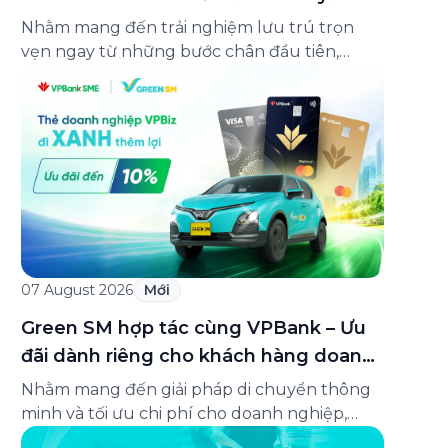
lên đến 25%
Nhằm mang đến trải nghiệm lưu trú trọn
vẹn ngay từ những bước chân đầu tiên,
Green SM chính thức hợp tác cùng
Oakwood Residence Hanoi triển khai chương
trình ưu đãi di chuyển dành riêng cho khách
hàng có điểm đi hoặc điểm đến tại khu căn
hộ dịch vụ này. Tọa lạc trong […]
07 August 2026
Mới
Green SM hợp tác cùng VPBank – Ưu
đãi dành riêng cho khách hàng doanh
nghiệp Green Business
Nhằm mang đến giải pháp di chuyển thông
minh và tối ưu chi phí cho doanh nghiệp,
Green SM chính thức hợp tác cùng VPBank