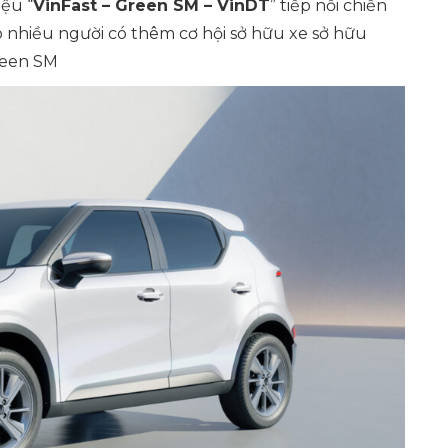
iệu “
VinFast – Green SM – VinDT
” tiếp nối chiến
 nhiều người có thêm cơ hội sở hữu xe sở hữu
Green SM