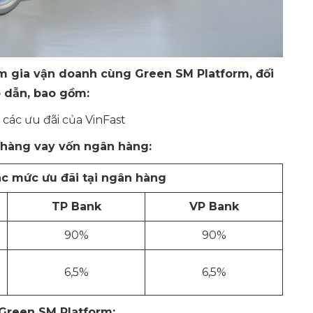
am gia vận doanh cùng Green SM Platform, đối
p
dẫn, bao gồm
:
các ưu đãi của VinFast
h hàng vay vốn ngân hàng:
c mức ưu đãi tại ngân hàng
TP Bank
VP Bank
90%
90%
6,5%
6,5%
 Green SM Platform: