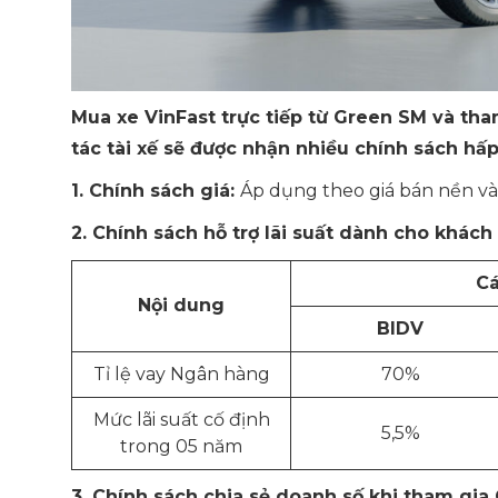
Mua
xe VinFast trực tiếp từ Green SM và th
tác tài xế sẽ được nhận nhiều c
hính sách hấ
1. Chính sách giá:
Áp dụng theo giá bán nền và 
2. Chính sách hỗ trợ lãi suất dành cho khác
Cá
Nội dung
BIDV
Tỉ lệ vay Ngân hàng
70%
Mức lãi suất cố định
5,5%
trong 05 năm
3. Chính sách chia sẻ doanh số khi tham gia