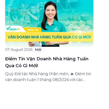
triển khai chương trình ưu đãi dành riêng
cho khách hàng đăng ký thẻ Doanh nghiệp
Green Business. Thông qua chương trình,
doanh nghiệp có thể tận hưởng nhiều ưu […]
07 August 2026
Mới
Điểm Tin Vận Doanh Nhà Hàng Tuần
Qua Có Gì Mới!
Quý Đối tác Nhà hàng thân mến, 🔥 Điểm tin
vận doanh tuần 1 tháng 08/2026 với các
thông tin đáng chú ý: Cập nhật các tính
năng mới trên ứng dụng Green SM
Merchant, lưu ý khi vận doanh mùa mưa,
tổng hợp các thông tin khuyến mại hấp dẫn
đang diễn ra. Hãy […]