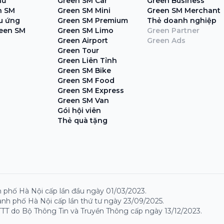
hủ
Green SM Car
Green Business
n SM
Green SM Mini
Green SM Merchant
ệu ứng
Green SM Premium
Thẻ doanh nghiệp
een SM
Green SM Limo
Green Partner
Green Airport
Green Ads
Green Tour
Green Liên Tỉnh
Green SM Bike
Green SM Food
Green SM Express
Green SM Van
Gói hội viên
Thẻ quà tặng
 phố Hà Nội cấp lần đầu ngày 01/03/2023.
nh phố Hà Nội cấp lần thứ tư ngày 23/09/2025.
TT do Bộ Thông Tin và Truyền Thông cấp ngày 13/12/2023.