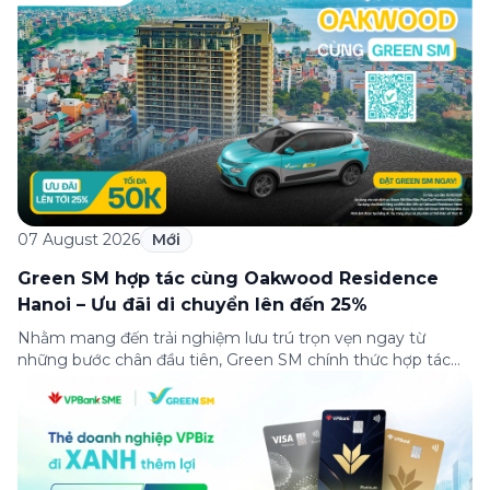
trên Fanpage và TikTok Green SM từ 20:00 – 21:00 ngày
04/08/2026. Phiên livestream đã diễn ra công khai với sự
theo dõi của đông […]
07 August 2026
Mới
Green SM hợp tác cùng Oakwood Residence
Hanoi – Ưu đãi di chuyển lên đến 25%
Nhằm mang đến trải nghiệm lưu trú trọn vẹn ngay từ
những bước chân đầu tiên, Green SM chính thức hợp tác
cùng Oakwood Residence Hanoi triển khai chương trình ưu
đãi di chuyển dành riêng cho khách hàng có điểm đi hoặc
điểm đến tại khu căn hộ dịch vụ này. Tọa lạc trong […]