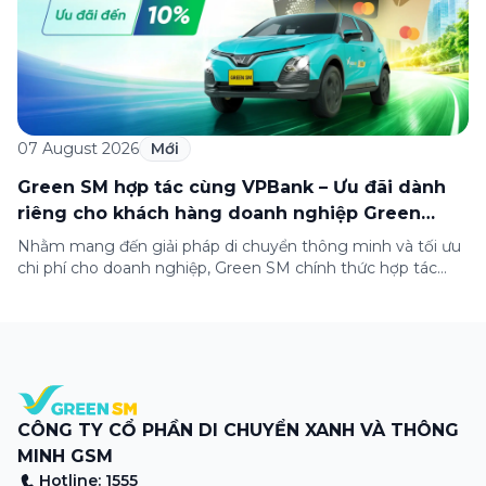
07 August 2026
Mới
Green SM hợp tác cùng VPBank – Ưu đãi dành
riêng cho khách hàng doanh nghiệp Green
Business
Nhằm mang đến giải pháp di chuyển thông minh và tối ưu
chi phí cho doanh nghiệp, Green SM chính thức hợp tác
cùng VPBank triển khai chương trình ưu đãi dành riêng cho
khách hàng đăng ký thẻ Doanh nghiệp Green Business.
Thông qua chương trình, doanh nghiệp có thể tận hưởng
nhiều ưu […]
CÔNG TY CỔ PHẦN DI CHUYỂN XANH VÀ THÔNG
MINH GSM
Hotline: 1555