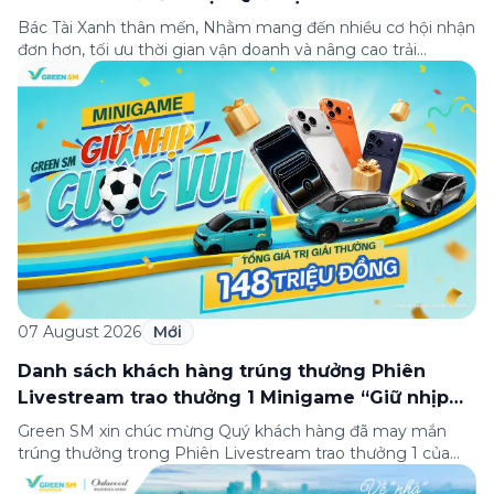
Bác Tài Xanh thân mến, Nhằm mang đến nhiều cơ hội nhận
đơn hơn, tối ưu thời gian vận doanh và nâng cao trải
nghiệm giao hàng, Green SM triển khai thử nghiệm hai tính
năng mới trên dịch vụ Green SM Food, gồm: ✨ Giá linh
hoạt thêm nhiều gói giao hàng linh hoạt […]
07 August 2026
Mới
Danh sách khách hàng trúng thưởng Phiên
Livestream trao thưởng 1 Minigame “Giữ nhịp
cuộc vui”
Green SM xin chúc mừng Quý khách hàng đã may mắn
trúng thưởng trong Phiên Livestream trao thưởng 1 của
Minigame “Giữ nhịp cuộc vui”, được phát sóng trực tiếp