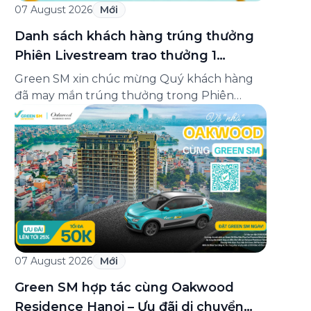
07 August 2026
Mới
Danh sách khách hàng trúng thưởng
Phiên Livestream trao thưởng 1
Minigame “Giữ nhịp cuộc vui”
Green SM xin chúc mừng Quý khách hàng
đã may mắn trúng thưởng trong Phiên
Livestream trao thưởng 1 của Minigame “Giữ
nhịp cuộc vui”, được phát sóng trực tiếp trên
Fanpage và TikTok Green SM từ 20:00 –
21:00 ngày 04/08/2026. Phiên livestream đã
diễn ra công khai với sự theo dõi của đông […]
07 August 2026
Mới
Green SM hợp tác cùng Oakwood
Residence Hanoi – Ưu đãi di chuyển