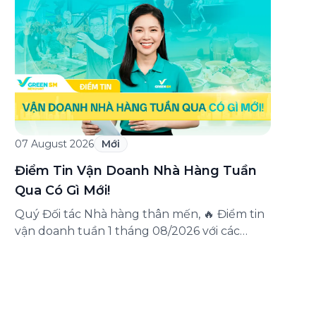
triển khai chương trình ưu đãi dành riêng
cho khách hàng đăng ký thẻ Doanh nghiệp
Green Business. Thông qua chương trình,
doanh nghiệp có thể tận hưởng nhiều ưu […]
07 August 2026
Mới
Điểm Tin Vận Doanh Nhà Hàng Tuần
Qua Có Gì Mới!
Quý Đối tác Nhà hàng thân mến, 🔥 Điểm tin
vận doanh tuần 1 tháng 08/2026 với các
thông tin đáng chú ý: Cập nhật các tính
năng mới trên ứng dụng Green SM
Merchant, lưu ý khi vận doanh mùa mưa,
tổng hợp các thông tin khuyến mại hấp dẫn
đang diễn ra. Hãy […]