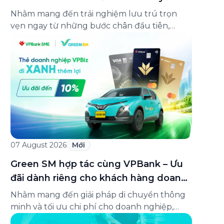
lên đến 25%
Nhằm mang đến trải nghiệm lưu trú trọn
vẹn ngay từ những bước chân đầu tiên,
Green SM chính thức hợp tác cùng
Oakwood Residence Hanoi triển khai chương
trình ưu đãi di chuyển dành riêng cho khách
hàng có điểm đi hoặc điểm đến tại khu căn
hộ dịch vụ này. Tọa lạc trong […]
07 August 2026
Mới
Green SM hợp tác cùng VPBank – Ưu
đãi dành riêng cho khách hàng doanh
nghiệp Green Business
Nhằm mang đến giải pháp di chuyển thông
minh và tối ưu chi phí cho doanh nghiệp,
Green SM chính thức hợp tác cùng VPBank