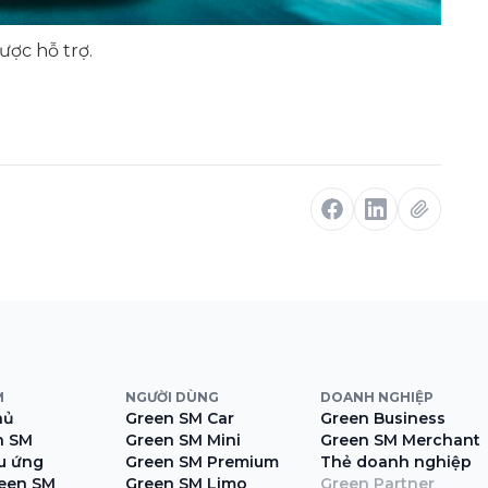
ược hỗ trợ.
M
NGƯỜI DÙNG
DOANH NGHIỆP
hủ
Green SM Car
Green Business
n SM
Green SM Mini
Green SM Merchant
ệu ứng
Green SM Premium
Thẻ doanh nghiệp
een SM
Green SM Limo
Green Partner