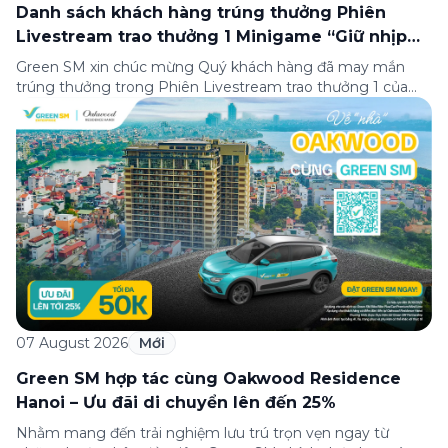
Danh sách khách hàng trúng thưởng Phiên
Livestream trao thưởng 1 Minigame “Giữ nhịp
cuộc vui”
Green SM xin chúc mừng Quý khách hàng đã may mắn
trúng thưởng trong Phiên Livestream trao thưởng 1 của
Minigame “Giữ nhịp cuộc vui”, được phát sóng trực tiếp
trên Fanpage và TikTok Green SM từ 20:00 – 21:00 ngày
04/08/2026. Phiên livestream đã diễn ra công khai với sự
theo dõi của đông […]
07 August 2026
Mới
Green SM hợp tác cùng Oakwood Residence
Hanoi – Ưu đãi di chuyển lên đến 25%
Nhằm mang đến trải nghiệm lưu trú trọn vẹn ngay từ