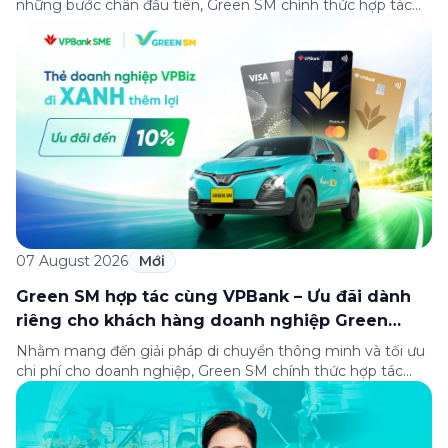
những bước chân đầu tiên, Green SM chính thức hợp tác
cùng Oakwood Residence Hanoi triển khai chương trình ưu
đãi di chuyển dành riêng cho khách hàng có điểm đi hoặc
điểm đến tại khu căn hộ dịch vụ này. Tọa lạc trong […]
07 August 2026
Mới
Green SM hợp tác cùng VPBank – Ưu đãi dành
riêng cho khách hàng doanh nghiệp Green
Business
Nhằm mang đến giải pháp di chuyển thông minh và tối ưu
chi phí cho doanh nghiệp, Green SM chính thức hợp tác
cùng VPBank triển khai chương trình ưu đãi dành riêng cho
khách hàng đăng ký thẻ Doanh nghiệp Green Business.
Thông qua chương trình, doanh nghiệp có thể tận hưởng