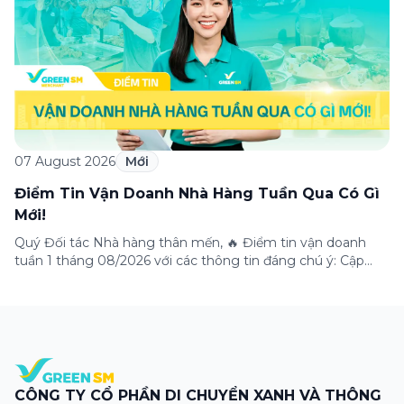
nhiều ưu […]
07 August 2026
Mới
Điểm Tin Vận Doanh Nhà Hàng Tuần Qua Có Gì
Mới!
Quý Đối tác Nhà hàng thân mến, 🔥 Điểm tin vận doanh
tuần 1 tháng 08/2026 với các thông tin đáng chú ý: Cập
nhật các tính năng mới trên ứng dụng Green SM
Merchant, lưu ý khi vận doanh mùa mưa, tổng hợp các
thông tin khuyến mại hấp dẫn đang diễn ra. Hãy […]
CÔNG TY CỔ PHẦN DI CHUYỂN XANH VÀ THÔNG