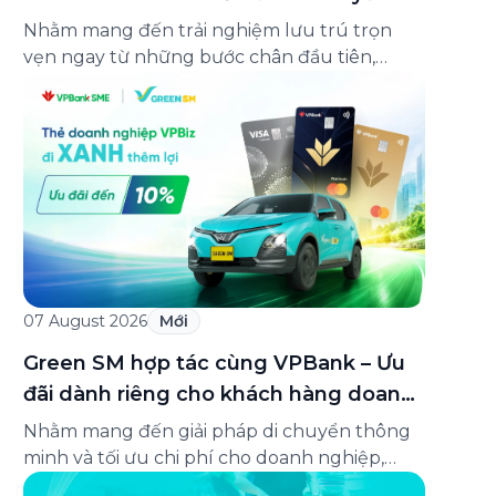
lên đến 25%
Nhằm mang đến trải nghiệm lưu trú trọn
vẹn ngay từ những bước chân đầu tiên,
Green SM chính thức hợp tác cùng
Oakwood Residence Hanoi triển khai chương
trình ưu đãi di chuyển dành riêng cho khách
hàng có điểm đi hoặc điểm đến tại khu căn
hộ dịch vụ này. Tọa lạc trong […]
07 August 2026
Mới
Green SM hợp tác cùng VPBank – Ưu
đãi dành riêng cho khách hàng doanh
nghiệp Green Business
Nhằm mang đến giải pháp di chuyển thông
minh và tối ưu chi phí cho doanh nghiệp,
Green SM chính thức hợp tác cùng VPBank