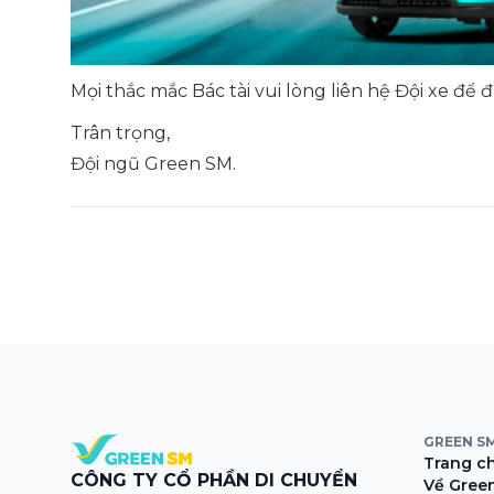
Mọi thắc mắc Bác tài vui lòng liên hệ Đội xe để đ
Trân trọng,
Đội ngũ Green SM.
GREEN S
Trang c
CÔNG TY CỔ PHẦN DI CHUYỂN
Về Gree