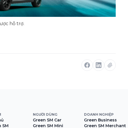
ược hỗ trợ.
M
NGƯỜI DÙNG
DOANH NGHIỆP
hủ
Green SM Car
Green Business
n SM
Green SM Mini
Green SM Merchant