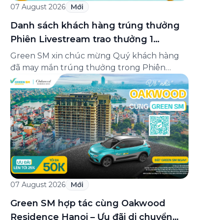
07 August 2026
Mới
Danh sách khách hàng trúng thưởng
Phiên Livestream trao thưởng 1
Minigame “Giữ nhịp cuộc vui”
Green SM xin chúc mừng Quý khách hàng
đã may mắn trúng thưởng trong Phiên
Livestream trao thưởng 1 của Minigame “Giữ
nhịp cuộc vui”, được phát sóng trực tiếp trên
Fanpage và TikTok Green SM từ 20:00 –
21:00 ngày 04/08/2026. Phiên livestream đã
diễn ra công khai với sự theo dõi của đông […]
07 August 2026
Mới
Green SM hợp tác cùng Oakwood
Residence Hanoi – Ưu đãi di chuyển