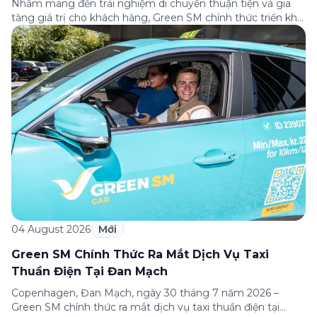
Nhằm mang đến trải nghiệm di chuyển thuận tiện và gia
tăng giá trị cho khách hàng, Green SM chính thức triển khai
chương trình hợp tác cùng hệ thống nhà hàng Dao Niu
Guo – Lẩu bò tươi Triều Châu trên toàn quốc. Theo đó,
khách hàng sử dụng các dịch vụ của Green […]
04 August 2026
Mới
Green SM Chính Thức Ra Mắt Dịch Vụ Taxi
Thuần Điện Tại Đan Mạch
Copenhagen, Đan Mạch, ngày 30 tháng 7 năm 2026 –
Green SM chính thức ra mắt dịch vụ taxi thuần điện tại