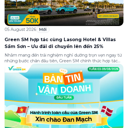
05 August 2026
Mới
Green SM hợp tác cùng Lasong Hotel & Villas
Sầm Sơn – Ưu đãi di chuyển lên đến 25%
Nhằm mang đến trải nghiệm nghỉ dưỡng trọn vẹn ngay từ
những bước chân đầu tiên, Green SM chính thức hợp tác
cùng Lasong Hotel & Villas Sầm Sơn triển khai chương trình
ưu đãi di chuyển dành riêng cho khách hàng có điểm đón
hoặc điểm đến tại khu nghỉ dưỡng. Từ khoảnh khắc […]