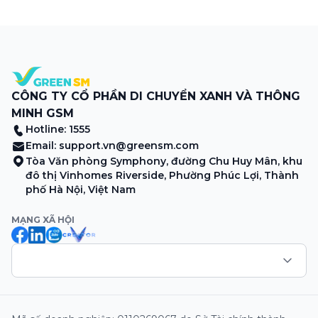
Copenhagen, đánh dấu lần đầu tiên thương hiệu có mặt tại
thị trường châu Âu. Đây là một cột mốc quan trọng trong
hành trình mở rộng quốc tế của Green SM, tiếp […]
CÔNG TY CỔ PHẦN DI CHUYỂN XANH VÀ THÔNG
MINH GSM
Hotline: 1555
Email:
support.vn@greensm.com
Tòa Văn phòng Symphony, đường Chu Huy Mân, khu
đô thị Vinhomes Riverside, Phường Phúc Lợi, Thành
phố Hà Nội, Việt Nam
MẠNG XÃ HỘI