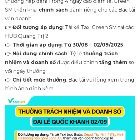
thưởng hấp dẫn! Trong 4 ngày cao điểm lễ, Green
SM triển khai
chính sách
dành riêng cho các Bác tài
vận doanh:
👉
Đối tượng áp dụng
: Tài xế Taxi Green SM tại các
HUB Quảng Trị 2
👉
Thời gian áp dụng
:
Từ
30/08 – 02/09/2025
👉
Nội dung chính sách
: Tỷ lệ
thưởng trách
nhiệm
và doanh số
được điều chỉnh
tăng thêm
so
với ngày thường
👉
Chi tiết mức thưởng
: Bác tài vui lòng xem trong
hình ảnh đính kèm