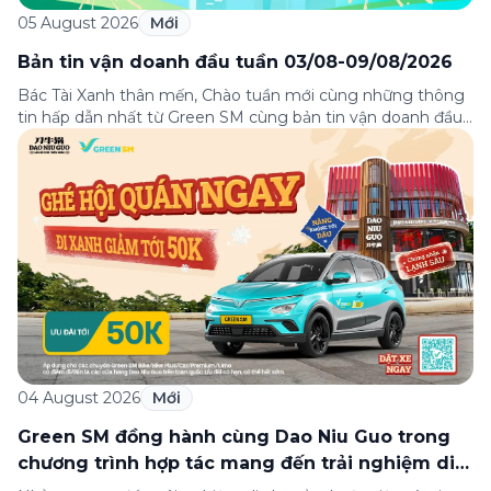
05 August 2026
Mới
Bản tin vận doanh đầu tuần 03/08-09/08/2026
Bác Tài Xanh thân mến, Chào tuần mới cùng những thông
tin hấp dẫn nhất từ Green SM cùng bản tin vận doanh đầu
tuần 03-09/08! Từ câu chuyện đầy cảm hứng “Hành trình
toàn cầu của Green SM”, hướng dẫn phân luồng di chuyển
tại sân bay Nội Bài tới những hướng dẫn chi […]
04 August 2026
Mới
Green SM đồng hành cùng Dao Niu Guo trong
chương trình hợp tác mang đến trải nghiệm di
chuyển thuận tiện cho khách hàng