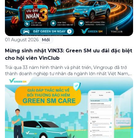
01 August 2026
Mới
Mừng sinh nhật VIN33: Green SM ưu đãi đặc biệt
cho hội viên VinClub
Trải qua 33 năm hình thành và phát triển, Vingroup đã trở
thành doanh nghiệp tư nhân đa ngành lớn nhất Việt Nam,
lọt Top 30 doanh nghiệp lớn nhất Đông Nam Á theo bảng
xếp hạng của Tạp chí Fortune (Mỹ). Nhân kỷ niệm 33 năm
thành lập (8/8/1993 đến 8/8/2026), Green SM trân […]