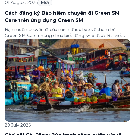
01 August 2026
Mới
Cách đăng ký Bảo hiểm chuyến đi Green SM
Care trên ứng dụng Green SM
Bạn muốn chuyến đi của mình được bảo vệ thêm bởi
Green SM Care nhưng chưa biết đăng ký ở đâu? Bài viết
dưới đây sẽ hướng dẫn chi tiết cách tham gia (và hủy tham
gia) gói bảo hiểm này ngay trên ứng dụng Green SM, cùng
những lưu ý quan trọng trước khi […]
29 July 2026