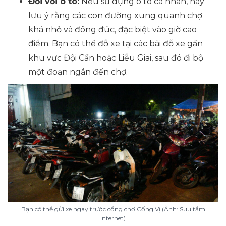
Đối với ô tô:
Nếu sử dụng ô tô cá nhân, hãy
lưu ý rằng các con đường xung quanh chợ
khá nhỏ và đông đúc, đặc biệt vào giờ cao
điểm. Bạn có thể đỗ xe tại các bãi đỗ xe gần
khu vực Đội Cấn hoặc Liễu Giai, sau đó đi bộ
một đoạn ngắn đến chợ.
Bạn có thể gửi xe ngay trước cổng chợ Cống Vị (Ảnh: Sưu tầm
Internet)