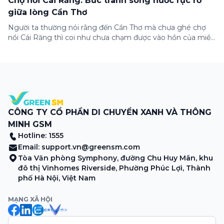
Chợ nổi Cái Răng: Bức tranh sông nước rực rỡ
giữa lòng Cần Thơ
Người ta thường nói rằng đến Cần Thơ mà chưa ghé chợ
nổi Cái Răng thì coi như chưa chạm được vào hồn của miền
Tây. Từng đoàn ghe xuồng chở đầy trái cây rực rỡ, tiếng
máy nổ lách tách hòa cùng tiếng rao mời vang vọng trong
sương sớm, và cả những cây […]
CÔNG TY CỔ PHẦN DI CHUYỂN XANH VÀ THÔNG
MINH GSM
Hotline: 1555
Email:
support.vn@greensm.com
Tòa Văn phòng Symphony, đường Chu Huy Mân, khu
đô thị Vinhomes Riverside, Phường Phúc Lợi, Thành
phố Hà Nội, Việt Nam
MẠNG XÃ HỘI