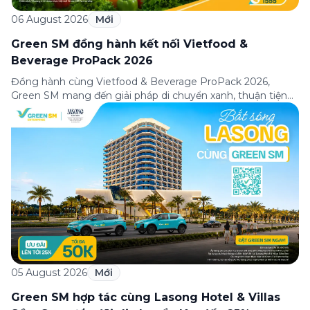
06 August 2026
Mới
Green SM đồng hành kết nối Vietfood &
Beverage ProPack 2026
Đồng hành cùng Vietfood & Beverage ProPack 2026,
Green SM mang đến giải pháp di chuyển xanh, thuận tiện
và chuyên nghiệp cho khách tham quan, doanh nghiệp
cùng các đối tác trong suốt thời gian diễn ra triển lãm. Sự
hợp tác góp phần nâng cao trải nghiệm tham dự, kết nối
hiệu quả […]
05 August 2026
Mới
Green SM hợp tác cùng Lasong Hotel & Villas