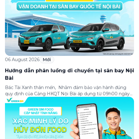
06 August 2026
Mới
Hướng dẫn phân luồng di chuyển tại sân bay Nội
Bài
Bác Tài Xanh thân mến, Nhằm đảm bảo vận hành đúng
quy định của Cảng HKQT Nội Bài áp dụng từ 09h00 ngày
05/08/2026, Green SM gửi tới Bác Tài Xanh hướng dẫn
phân luồng di chuyển quan trọng như sau: ✈️ NHÀ GA T2
(QUỐC TẾ) ✅ ĐÓN KHÁCH – Hành khách sử dụng ứng
dụng […]