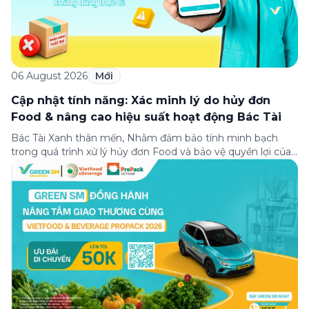
06 August 2026
Mới
Cập nhật tính năng: Xác minh lý do hủy đơn
Food & nâng cao hiệu suất hoạt động Bác Tài
Bác Tài Xanh thân mến, Nhằm đảm bảo tính minh bạch
trong quá trình xử lý hủy đơn Food và bảo vệ quyền lợi của
Bác Tài khi khai báo đúng thực tế, Green SM triển khai
chính sách xác minh lý do hủy đơn Food đối với một số
trường hợp hủy đơn như […]