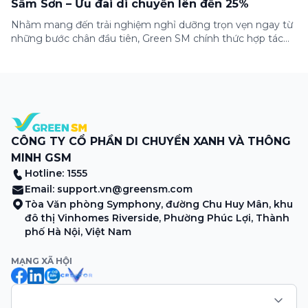
Sầm Sơn – Ưu đãi di chuyển lên đến 25%
Nhằm mang đến trải nghiệm nghỉ dưỡng trọn vẹn ngay từ
những bước chân đầu tiên, Green SM chính thức hợp tác
cùng Lasong Hotel & Villas Sầm Sơn triển khai chương trình
ưu đãi di chuyển dành riêng cho khách hàng có điểm đón
hoặc điểm đến tại khu nghỉ dưỡng. Từ khoảnh khắc […]
CÔNG TY CỔ PHẦN DI CHUYỂN XANH VÀ THÔNG
MINH GSM
Hotline: 1555
Email:
support.vn@greensm.com
Tòa Văn phòng Symphony, đường Chu Huy Mân, khu
đô thị Vinhomes Riverside, Phường Phúc Lợi, Thành
phố Hà Nội, Việt Nam
MẠNG XÃ HỘI