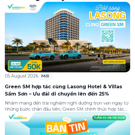
05 August 2026
Mới
Green SM hợp tác cùng Lasong Hotel & Villas
Sầm Sơn – Ưu đãi di chuyển lên đến 25%
Nhằm mang đến trải nghiệm nghỉ dưỡng trọn vẹn ngay từ
những bước chân đầu tiên, Green SM chính thức hợp tác
cùng Lasong Hotel & Villas Sầm Sơn triển khai chương trình
ưu đãi di chuyển dành riêng cho khách hàng có điểm đón
hoặc điểm đến tại khu nghỉ dưỡng. Từ khoảnh khắc […]