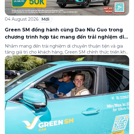
04 August 2026
Mới
Green SM đồng hành cùng Dao Niu Guo trong
chương trình hợp tác mang đến trải nghiệm di
chuyển thuận tiện cho khách hàng
Nhằm mang đến trải nghiệm di chuyển thuận tiện và gia
tăng giá trị cho khách hàng, Green SM chính thức triển khai
chương trình hợp tác cùng hệ thống nhà hàng Dao Niu
Guo – Lẩu bò tươi Triều Châu trên toàn quốc. Theo đó,
khách hàng sử dụng các dịch vụ của Green […]