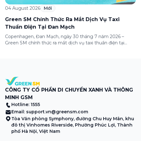
04 August 2026
Mới
Green SM Chính Thức Ra Mắt Dịch Vụ Taxi
Thuần Điện Tại Đan Mạch
Copenhagen, Đan Mạch, ngày 30 tháng 7 năm 2026 –
Green SM chính thức ra mắt dịch vụ taxi thuần điện tại
Copenhagen, đánh dấu lần đầu tiên thương hiệu có mặt tại
thị trường châu Âu. Đây là một cột mốc quan trọng trong
hành trình mở rộng quốc tế của Green SM, tiếp […]
CÔNG TY CỔ PHẦN DI CHUYỂN XANH VÀ THÔNG
MINH GSM
Hotline: 1555
Email:
support.vn@greensm.com
Tòa Văn phòng Symphony, đường Chu Huy Mân, khu
đô thị Vinhomes Riverside, Phường Phúc Lợi, Thành
phố Hà Nội, Việt Nam