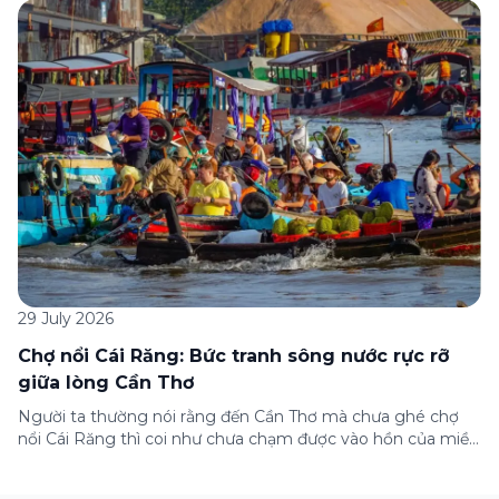
dưới đây sẽ hướng dẫn chi tiết cách tham gia (và hủy tham
gia) gói bảo hiểm này ngay trên ứng dụng Green SM, cùng
những lưu ý quan trọng trước khi […]
29 July 2026
Chợ nổi Cái Răng: Bức tranh sông nước rực rỡ
giữa lòng Cần Thơ
Người ta thường nói rằng đến Cần Thơ mà chưa ghé chợ
nổi Cái Răng thì coi như chưa chạm được vào hồn của miền
Tây. Từng đoàn ghe xuồng chở đầy trái cây rực rỡ, tiếng
máy nổ lách tách hòa cùng tiếng rao mời vang vọng trong