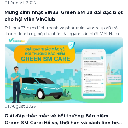
01 August 2026
Mừng sinh nhật VIN33: Green SM ưu đãi đặc biệt
cho hội viên VinClub
Trải qua 33 năm hình thành và phát triển, Vingroup đã trở
thành doanh nghiệp tư nhân đa ngành lớn nhất Việt Nam,
lọt Top 30 doanh nghiệp lớn nhất Đông Nam Á theo bảng
xếp hạng của Tạp chí Fortune (Mỹ). Nhân kỷ niệm 33 năm
thành lập (8/8/1993 đến 8/8/2026), Green SM trân […]
01 August 2026
Giải đáp thắc mắc về bồi thường Bảo hiểm
Green SM Care: Hồ sơ, thời hạn và cách liên hệ