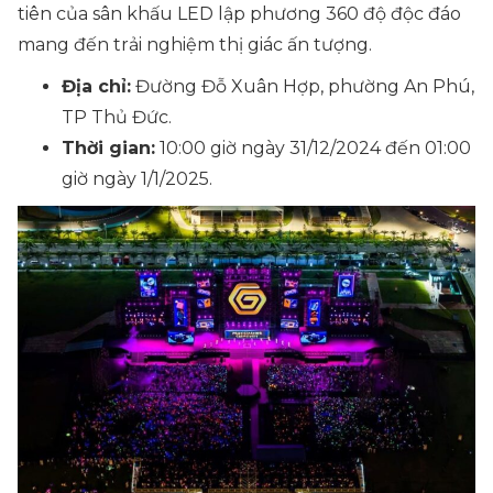
tiên của sân khấu LED lập phương 360 độ độc đáo
mang đến trải nghiệm thị giác ấn tượng.
Địa chỉ:
Đường Đỗ Xuân Hợp, phường An Phú,
TP Thủ Đức.
Thời gian:
10:00 giờ ngày 31/12/2024 đến 01:00
giờ ngày 1/1/2025.