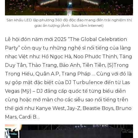
Sân khấu LED lập phương 360 độ độc đáo mang đến trải nghiệm thị
giác ấn tượng (Ảnh: Sưu tầm Internet)
Lễ hội đón năm mới 2025 “The Global Celebration
Party” còn quy tụ những nghệ sĩ nổi tiếng của làng
nhạc Việt như: Hồ Ngọc Hà, Noo Phước Thịnh, Tăng
Duy Tân, Thảo Trang, Bảo Anh, Tiên Tiên, (S)Trong
Trọng Hiếu, Quân A.P, Trang Pháp … Cùng với đó là
sự góp mặt đặc biệt của DJ Turbulence đến từ Las
Vegas (Mỹ) – DJ đẳng cấp quốc tế từng biểu diễn
cùng hoặc mở màn cho các siêu sao nổi tiếng trên
thế giới như Kanye West, Jay-Z, Beastie Boys, Bruno
Mars, Cardi B…