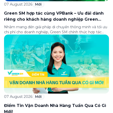
07 August 2026
Mới
Green SM hợp tác cùng VPBank – Ưu đãi dành
riêng cho khách hàng doanh nghiệp Green
Business
Nhằm mang đến giải pháp di chuyển thông minh và tối ưu
chi phí cho doanh nghiệp, Green SM chính thức hợp tác
cùng VPBank triển khai chương trình ưu đãi dành riêng cho
khách hàng đăng ký thẻ Doanh nghiệp Green Business.
Thông qua chương trình, doanh nghiệp có thể tận hưởng
nhiều ưu […]
07 August 2026
Mới
Điểm Tin Vận Doanh Nhà Hàng Tuần Qua Có Gì
Mới!