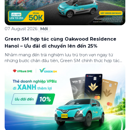
07 August 2026
Mới
Green SM hợp tác cùng Oakwood Residence
Hanoi – Ưu đãi di chuyển lên đến 25%
Nhằm mang đến trải nghiệm lưu trú trọn vẹn ngay từ
những bước chân đầu tiên, Green SM chính thức hợp tác
cùng Oakwood Residence Hanoi triển khai chương trình ưu
đãi di chuyển dành riêng cho khách hàng có điểm đi hoặc
điểm đến tại khu căn hộ dịch vụ này. Tọa lạc trong […]