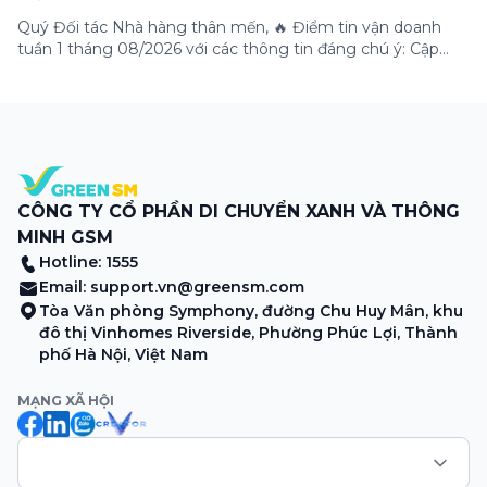
Quý Đối tác Nhà hàng thân mến, 🔥 Điểm tin vận doanh
tuần 1 tháng 08/2026 với các thông tin đáng chú ý: Cập
nhật các tính năng mới trên ứng dụng Green SM
Merchant, lưu ý khi vận doanh mùa mưa, tổng hợp các
thông tin khuyến mại hấp dẫn đang diễn ra. Hãy […]
CÔNG TY CỔ PHẦN DI CHUYỂN XANH VÀ THÔNG
MINH GSM
Hotline: 1555
Email:
support.vn@greensm.com
Tòa Văn phòng Symphony, đường Chu Huy Mân, khu
đô thị Vinhomes Riverside, Phường Phúc Lợi, Thành
phố Hà Nội, Việt Nam
MẠNG XÃ HỘI