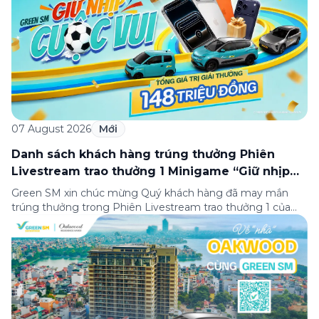
07 August 2026
Mới
Danh sách khách hàng trúng thưởng Phiên
Livestream trao thưởng 1 Minigame “Giữ nhịp
cuộc vui”
Green SM xin chúc mừng Quý khách hàng đã may mắn
trúng thưởng trong Phiên Livestream trao thưởng 1 của
Minigame “Giữ nhịp cuộc vui”, được phát sóng trực tiếp
trên Fanpage và TikTok Green SM từ 20:00 – 21:00 ngày
04/08/2026. Phiên livestream đã diễn ra công khai với sự
theo dõi của đông […]