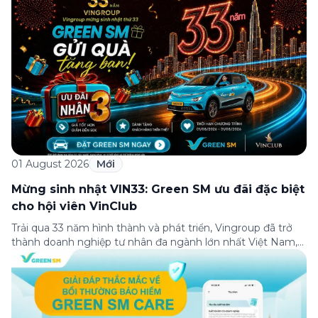
01 August 2026
Mới
Mừng sinh nhật VIN33: Green SM ưu đãi đặc biệt
cho hội viên VinClub
Trải qua 33 năm hình thành và phát triển, Vingroup đã trở
thành doanh nghiệp tư nhân đa ngành lớn nhất Việt Nam,
lọt Top 30 doanh nghiệp lớn nhất Đông Nam Á theo bảng
xếp hạng của Tạp chí Fortune (Mỹ). Nhân kỷ niệm 33 năm
thành lập (8/8/1993 đến 8/8/2026), Green SM trân […]