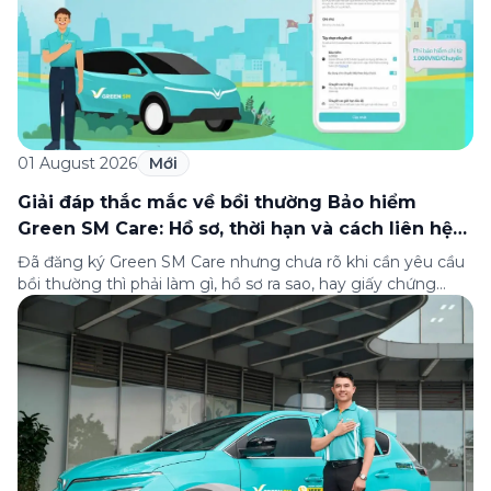
01 August 2026
Mới
Giải đáp thắc mắc về bồi thường Bảo hiểm
Green SM Care: Hồ sơ, thời hạn và cách liên hệ
hỗ trợ
Đã đăng ký Green SM Care nhưng chưa rõ khi cần yêu cầu
bồi thường thì phải làm gì, hồ sơ ra sao, hay giấy chứng
nhận bảo hiểm tìm ở đâu? Bài viết này tổng hợp đầy đủ các
câu hỏi thường gặp nhất về quy trình bồi thường và hỗ trợ
của Green […]