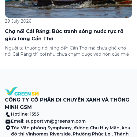
29 July 2026
Chợ nổi Cái Răng: Bức tranh sông nước rực rỡ
giữa lòng Cần Thơ
Người ta thường nói rằng đến Cần Thơ mà chưa ghé chợ
nổi Cái Răng thì coi như chưa chạm được vào hồn của miền
Tây. Từng đoàn ghe xuồng chở đầy trái cây rực rỡ, tiếng
máy nổ lách tách hòa cùng tiếng rao mời vang vọng trong
sương sớm, và cả những cây […]
CÔNG TY CỔ PHẦN DI CHUYỂN XANH VÀ THÔNG
MINH GSM
Hotline: 1555
Email:
support.vn@greensm.com
Tòa Văn phòng Symphony, đường Chu Huy Mân, khu
đô thị Vinhomes Riverside, Phường Phúc Lợi, Thành