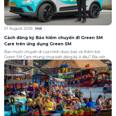
01 August 2026
Mới
Cách đăng ký Bảo hiểm chuyến đi Green SM
Care trên ứng dụng Green SM
Bạn muốn chuyến đi của mình được bảo vệ thêm bởi
Green SM Care nhưng chưa biết đăng ký ở đâu? Bài viết
dưới đây sẽ hướng dẫn chi tiết cách tham gia (và hủy tham
gia) gói bảo hiểm này ngay trên ứng dụng Green SM, cùng
những lưu ý quan trọng trước khi […]