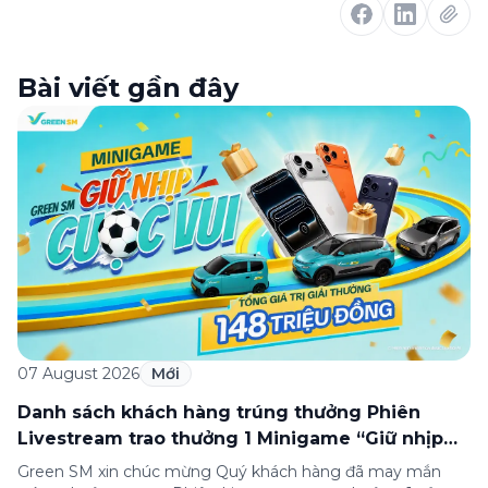
Bài viết gần đây
07 August 2026
Mới
Danh sách khách hàng trúng thưởng Phiên
Livestream trao thưởng 1 Minigame “Giữ nhịp
cuộc vui”
Green SM xin chúc mừng Quý khách hàng đã may mắn