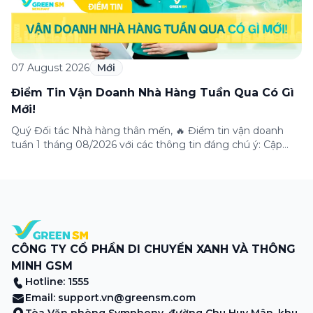
07 August 2026
Mới
Điểm Tin Vận Doanh Nhà Hàng Tuần Qua Có Gì
Mới!
Quý Đối tác Nhà hàng thân mến, 🔥 Điểm tin vận doanh
tuần 1 tháng 08/2026 với các thông tin đáng chú ý: Cập
nhật các tính năng mới trên ứng dụng Green SM
Merchant, lưu ý khi vận doanh mùa mưa, tổng hợp các
thông tin khuyến mại hấp dẫn đang diễn ra. Hãy […]
CÔNG TY CỔ PHẦN DI CHUYỂN XANH VÀ THÔNG
MINH GSM
Hotline: 1555
Email:
support.vn@greensm.com
Tòa Văn phòng Symphony, đường Chu Huy Mân, khu