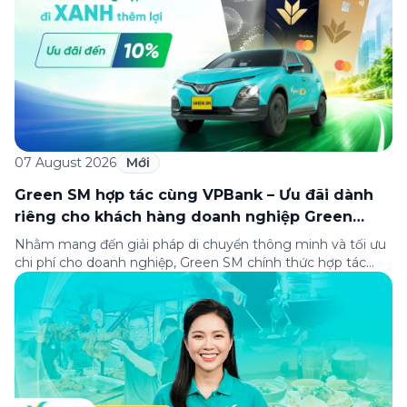
07 August 2026
Mới
Green SM hợp tác cùng VPBank – Ưu đãi dành
riêng cho khách hàng doanh nghiệp Green
Business
Nhằm mang đến giải pháp di chuyển thông minh và tối ưu
chi phí cho doanh nghiệp, Green SM chính thức hợp tác
cùng VPBank triển khai chương trình ưu đãi dành riêng cho
khách hàng đăng ký thẻ Doanh nghiệp Green Business.
Thông qua chương trình, doanh nghiệp có thể tận hưởng
nhiều ưu […]