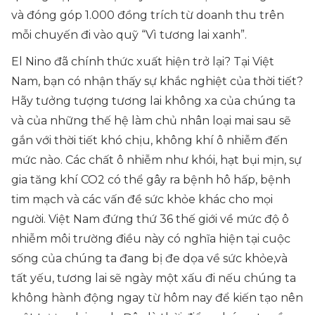
và đóng góp 1.000 đồng trích từ doanh thu trên
mỗi chuyến đi vào quỹ “Vì tương lai xanh”.
El Nino đã chính thức xuất hiện trở lại? Tại Việt
Nam, bạn có nhận thấy sự khắc nghiệt của thời tiết?
Hãy tưởng tượng tương lai không xa của chúng ta
và của những thế hệ làm chủ nhân loại mai sau sẽ
gắn với thời tiết khó chịu, không khí ô nhiễm đến
mức nào. Các chất ô nhiễm như khói, hạt bụi mịn, sự
gia tăng khí CO2 có thể gây ra bệnh hô hấp, bệnh
tim mạch và các vấn đề sức khỏe khác cho mọi
người. Việt Nam đứng thứ 36 thế giới về mức độ ô
nhiễm môi trường điều này có nghĩa hiện tại cuộc
sống của chúng ta đang bị đe dọa về sức khỏe,và
tất yếu, tương lai sẽ ngày một xấu đi nếu chúng ta
không hành động ngay từ hôm nay để kiến tạo nên