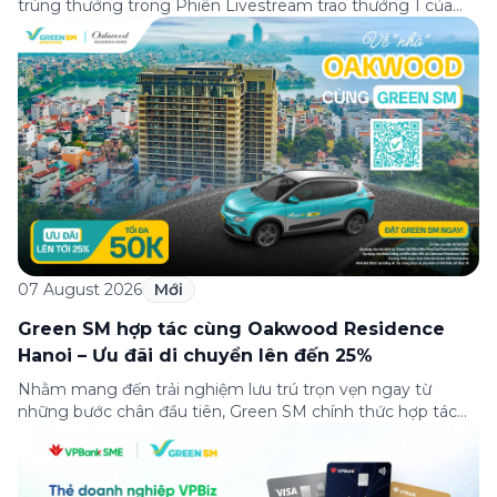
trúng thưởng trong Phiên Livestream trao thưởng 1 của
Minigame “Giữ nhịp cuộc vui”, được phát sóng trực tiếp
trên Fanpage và TikTok Green SM từ 20:00 – 21:00 ngày
04/08/2026. Phiên livestream đã diễn ra công khai với sự
theo dõi của đông […]
07 August 2026
Mới
Green SM hợp tác cùng Oakwood Residence
Hanoi – Ưu đãi di chuyển lên đến 25%
Nhằm mang đến trải nghiệm lưu trú trọn vẹn ngay từ
những bước chân đầu tiên, Green SM chính thức hợp tác
cùng Oakwood Residence Hanoi triển khai chương trình ưu
đãi di chuyển dành riêng cho khách hàng có điểm đi hoặc
điểm đến tại khu căn hộ dịch vụ này. Tọa lạc trong […]