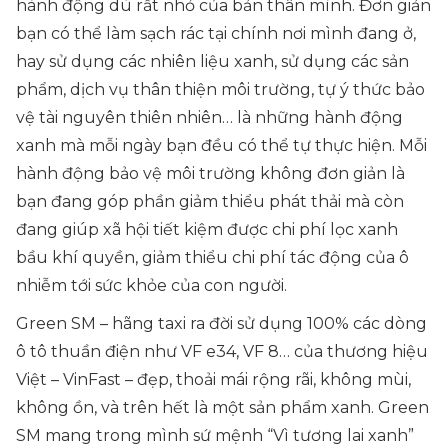
hành động dù rất nhỏ của bản thân mình. Đơn giản
bạn có thể làm sạch rác tại chính nơi mình đang ở,
hay sử dụng các nhiên liệu xanh, sử dụng các sản
phẩm, dịch vụ thân thiện môi trường, tự ý thức bảo
vệ tài nguyên thiên nhiên… là những hành động
xanh mà mỗi ngày bạn đều có thể tự thực hiện. Mỗi
hành động bảo vệ môi trường không đơn giản là
bạn đang góp phần giảm thiểu phát thải mà còn
đang giúp xã hội tiết kiệm được chi phí lọc xanh
bầu khí quyền, giảm thiểu chi phí tác động của ô
nhiễm tới sức khỏe của con người.
Green SM – hãng taxi ra đời sử dụng 100% các dòng
ô tô thuần điện như VF e34, VF 8… của thương hiệu
Việt – VinFast – đẹp, thoải mái rộng rãi, không mùi,
không ồn, và trên hết là một sản phẩm xanh. Green
SM mang trong mình sứ mệnh “Vì tương lai xanh”