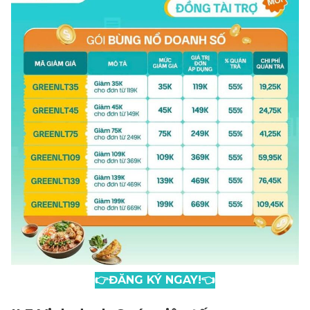
👉ĐĂNG KÝ NGAY!👈