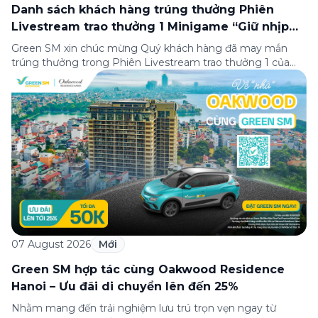
Danh sách khách hàng trúng thưởng Phiên
Livestream trao thưởng 1 Minigame “Giữ nhịp
cuộc vui”
Green SM xin chúc mừng Quý khách hàng đã may mắn
trúng thưởng trong Phiên Livestream trao thưởng 1 của
Minigame “Giữ nhịp cuộc vui”, được phát sóng trực tiếp
trên Fanpage và TikTok Green SM từ 20:00 – 21:00 ngày
04/08/2026. Phiên livestream đã diễn ra công khai với sự
theo dõi của đông […]
07 August 2026
Mới
Green SM hợp tác cùng Oakwood Residence
Hanoi – Ưu đãi di chuyển lên đến 25%
Nhằm mang đến trải nghiệm lưu trú trọn vẹn ngay từ