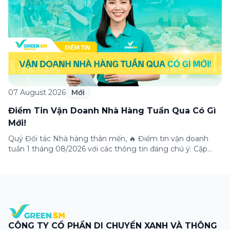
nhiều ưu […]
07 August 2026
Mới
Điểm Tin Vận Doanh Nhà Hàng Tuần Qua Có Gì
Mới!
Quý Đối tác Nhà hàng thân mến, 🔥 Điểm tin vận doanh
tuần 1 tháng 08/2026 với các thông tin đáng chú ý: Cập
nhật các tính năng mới trên ứng dụng Green SM
Merchant, lưu ý khi vận doanh mùa mưa, tổng hợp các
thông tin khuyến mại hấp dẫn đang diễn ra. Hãy […]
CÔNG TY CỔ PHẦN DI CHUYỂN XANH VÀ THÔNG