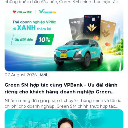
những bước chân đầu tiên, Green SM chính thức hợp tác
cùng Oakwood Residence Hanoi triển khai chương trình ưu
đãi di chuyển dành riêng cho khách hàng có điểm đi hoặc
điểm đến tại khu căn hộ dịch vụ này. Tọa lạc trong […]
07 August 2026
Mới
Green SM hợp tác cùng VPBank – Ưu đãi dành
riêng cho khách hàng doanh nghiệp Green
Business
Nhằm mang đến giải pháp di chuyển thông minh và tối ưu
chi phí cho doanh nghiệp, Green SM chính thức hợp tác
cùng VPBank triển khai chương trình ưu đãi dành riêng cho
khách hàng đăng ký thẻ Doanh nghiệp Green Business.
Thông qua chương trình, doanh nghiệp có thể tận hưởng