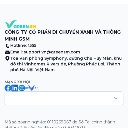
Merchant, lưu ý khi vận doanh mùa mưa, tổng hợp các
thông tin khuyến mại hấp dẫn đang diễn ra. Hãy […]
CÔNG TY CỔ PHẦN DI CHUYỂN XANH VÀ THÔNG
MINH GSM
Hotline: 1555
Email:
support.vn@greensm.com
Tòa Văn phòng Symphony, đường Chu Huy Mân, khu
đô thị Vinhomes Riverside, Phường Phúc Lợi, Thành
phố Hà Nội, Việt Nam
MẠNG XÃ HỘI
Mã số doanh nghiệp: 0110269067 do Sở Tài chính thành
phố Hà Nội cấp lần đầu ngày 01/03/2023.