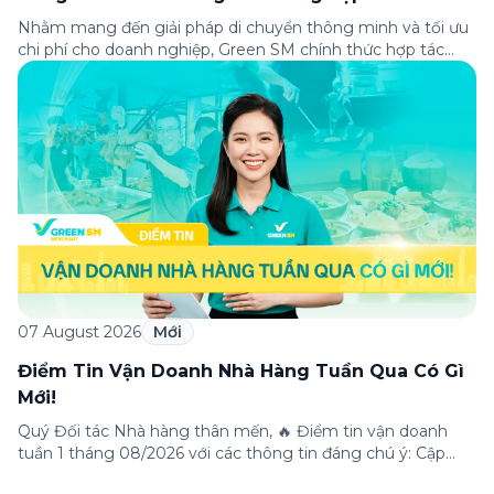
Business
Nhằm mang đến giải pháp di chuyển thông minh và tối ưu
chi phí cho doanh nghiệp, Green SM chính thức hợp tác
cùng VPBank triển khai chương trình ưu đãi dành riêng cho
khách hàng đăng ký thẻ Doanh nghiệp Green Business.
Thông qua chương trình, doanh nghiệp có thể tận hưởng
nhiều ưu […]
07 August 2026
Mới
Điểm Tin Vận Doanh Nhà Hàng Tuần Qua Có Gì
Mới!
Quý Đối tác Nhà hàng thân mến, 🔥 Điểm tin vận doanh
tuần 1 tháng 08/2026 với các thông tin đáng chú ý: Cập
nhật các tính năng mới trên ứng dụng Green SM