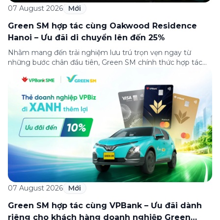
07 August 2026
Mới
Green SM hợp tác cùng Oakwood Residence
Hanoi – Ưu đãi di chuyển lên đến 25%
Nhằm mang đến trải nghiệm lưu trú trọn vẹn ngay từ
những bước chân đầu tiên, Green SM chính thức hợp tác
cùng Oakwood Residence Hanoi triển khai chương trình ưu
đãi di chuyển dành riêng cho khách hàng có điểm đi hoặc
điểm đến tại khu căn hộ dịch vụ này. Tọa lạc trong […]
07 August 2026
Mới
Green SM hợp tác cùng VPBank – Ưu đãi dành
riêng cho khách hàng doanh nghiệp Green