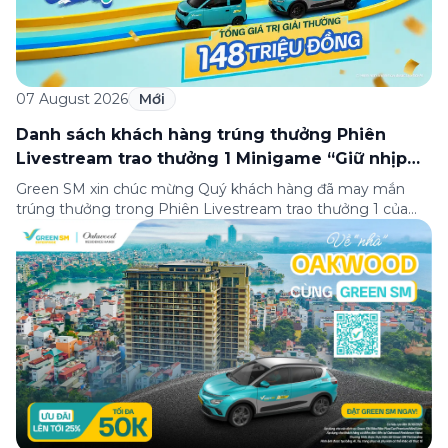
07 August 2026
Mới
Danh sách khách hàng trúng thưởng Phiên
Livestream trao thưởng 1 Minigame “Giữ nhịp
cuộc vui”
Green SM xin chúc mừng Quý khách hàng đã may mắn
trúng thưởng trong Phiên Livestream trao thưởng 1 của
Minigame “Giữ nhịp cuộc vui”, được phát sóng trực tiếp
trên Fanpage và TikTok Green SM từ 20:00 – 21:00 ngày
04/08/2026. Phiên livestream đã diễn ra công khai với sự
theo dõi của đông […]