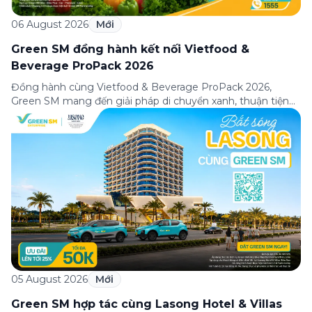
06 August 2026
Mới
Green SM đồng hành kết nối Vietfood &
Beverage ProPack 2026
Đồng hành cùng Vietfood & Beverage ProPack 2026,
Green SM mang đến giải pháp di chuyển xanh, thuận tiện
và chuyên nghiệp cho khách tham quan, doanh nghiệp
cùng các đối tác trong suốt thời gian diễn ra triển lãm. Sự
hợp tác góp phần nâng cao trải nghiệm tham dự, kết nối
hiệu quả […]
05 August 2026
Mới
Green SM hợp tác cùng Lasong Hotel & Villas