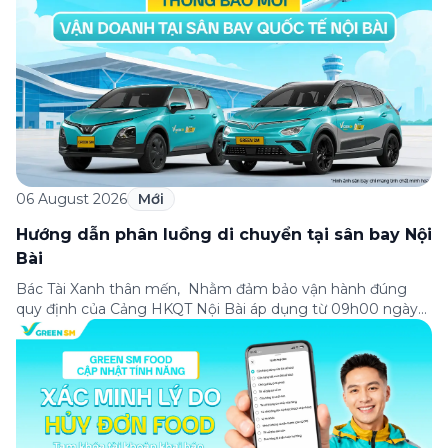
06 August 2026
Mới
Hướng dẫn phân luồng di chuyển tại sân bay Nội
Bài
Bác Tài Xanh thân mến, Nhằm đảm bảo vận hành đúng
quy định của Cảng HKQT Nội Bài áp dụng từ 09h00 ngày
05/08/2026, Green SM gửi tới Bác Tài Xanh hướng dẫn
phân luồng di chuyển quan trọng như sau: ✈️ NHÀ GA T2
(QUỐC TẾ) ✅ ĐÓN KHÁCH – Hành khách sử dụng ứng
dụng […]