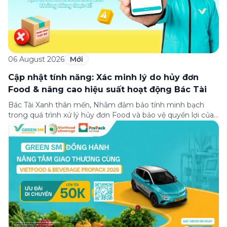
06 August 2026
Mới
Cập nhật tính năng: Xác minh lý do hủy đơn
Food & nâng cao hiệu suất hoạt động Bác Tài
Bác Tài Xanh thân mến, Nhằm đảm bảo tính minh bạch
trong quá trình xử lý hủy đơn Food và bảo vệ quyền lợi của
Bác Tài khi khai báo đúng thực tế, Green SM triển khai
chính sách xác minh lý do hủy đơn Food đối với một số
trường hợp hủy đơn như […]