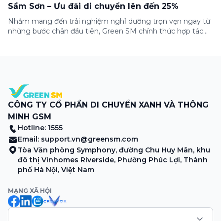
Sầm Sơn – Ưu đãi di chuyển lên đến 25%
Nhằm mang đến trải nghiệm nghỉ dưỡng trọn vẹn ngay từ
những bước chân đầu tiên, Green SM chính thức hợp tác
cùng Lasong Hotel & Villas Sầm Sơn triển khai chương trình
ưu đãi di chuyển dành riêng cho khách hàng có điểm đón
hoặc điểm đến tại khu nghỉ dưỡng. Từ khoảnh khắc […]
CÔNG TY CỔ PHẦN DI CHUYỂN XANH VÀ THÔNG
MINH GSM
Hotline: 1555
Email:
support.vn@greensm.com
Tòa Văn phòng Symphony, đường Chu Huy Mân, khu
đô thị Vinhomes Riverside, Phường Phúc Lợi, Thành
phố Hà Nội, Việt Nam
MẠNG XÃ HỘI