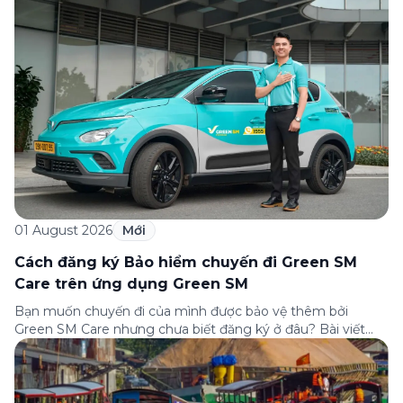
của Green […]
01 August 2026
Mới
Cách đăng ký Bảo hiểm chuyến đi Green SM
Care trên ứng dụng Green SM
Bạn muốn chuyến đi của mình được bảo vệ thêm bởi
Green SM Care nhưng chưa biết đăng ký ở đâu? Bài viết
dưới đây sẽ hướng dẫn chi tiết cách tham gia (và hủy tham
gia) gói bảo hiểm này ngay trên ứng dụng Green SM, cùng
những lưu ý quan trọng trước khi […]