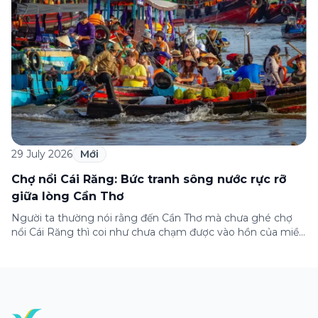
29 July 2026
Mới
Chợ nổi Cái Răng: Bức tranh sông nước rực rỡ
giữa lòng Cần Thơ
Người ta thường nói rằng đến Cần Thơ mà chưa ghé chợ
nổi Cái Răng thì coi như chưa chạm được vào hồn của miền
Tây. Từng đoàn ghe xuồng chở đầy trái cây rực rỡ, tiếng
máy nổ lách tách hòa cùng tiếng rao mời vang vọng trong
sương sớm, và cả những cây […]