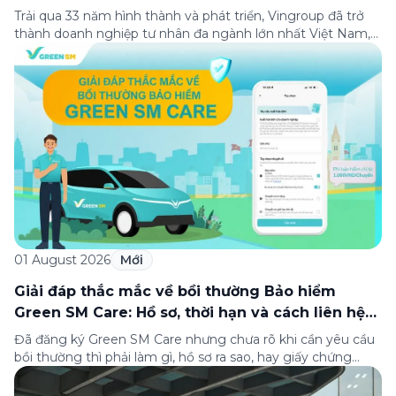
Trải qua 33 năm hình thành và phát triển, Vingroup đã trở
thành doanh nghiệp tư nhân đa ngành lớn nhất Việt Nam,
lọt Top 30 doanh nghiệp lớn nhất Đông Nam Á theo bảng
xếp hạng của Tạp chí Fortune (Mỹ). Nhân kỷ niệm 33 năm
thành lập (8/8/1993 đến 8/8/2026), Green SM trân […]
01 August 2026
Mới
Giải đáp thắc mắc về bồi thường Bảo hiểm
Green SM Care: Hồ sơ, thời hạn và cách liên hệ
hỗ trợ
Đã đăng ký Green SM Care nhưng chưa rõ khi cần yêu cầu
bồi thường thì phải làm gì, hồ sơ ra sao, hay giấy chứng
nhận bảo hiểm tìm ở đâu? Bài viết này tổng hợp đầy đủ các
câu hỏi thường gặp nhất về quy trình bồi thường và hỗ trợ