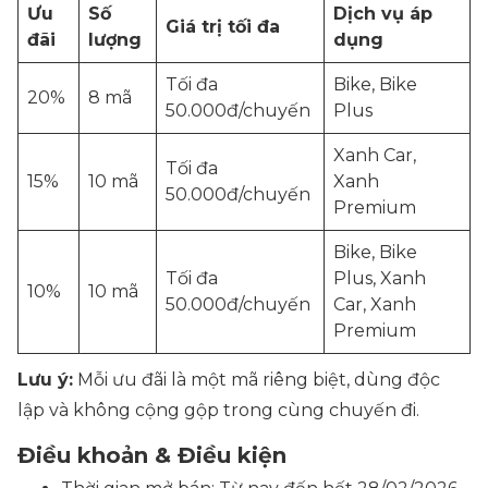
Ưu
Số
Dịch vụ áp
Giá trị tối đa
đãi
lượng
dụng
Tối đa
Bike, Bike
20%
8 mã
50.000đ/chuyến
Plus
Xanh Car,
Tối đa
15%
10 mã
Xanh
50.000đ/chuyến
Premium
Bike, Bike
Tối đa
Plus, Xanh
10%
10 mã
50.000đ/chuyến
Car, Xanh
Premium
Lưu ý:
Mỗi ưu đãi là một mã riêng biệt, dùng độc
lập và không cộng gộp trong cùng chuyến đi.
Điều khoản & Điều kiện