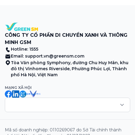
Merchant, lưu ý khi vận doanh mùa mưa, tổng hợp các
thông tin khuyến mại hấp dẫn đang diễn ra. Hãy […]
CÔNG TY CỔ PHẦN DI CHUYỂN XANH VÀ THÔNG
MINH GSM
Hotline: 1555
Email:
support.vn@greensm.com
Tòa Văn phòng Symphony, đường Chu Huy Mân, khu
đô thị Vinhomes Riverside, Phường Phúc Lợi, Thành
phố Hà Nội, Việt Nam
MẠNG XÃ HỘI
Mã số doanh nghiệp: 0110269067 do Sở Tài chính thành