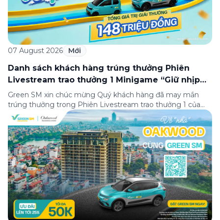
07 August 2026
Mới
Danh sách khách hàng trúng thưởng Phiên
Livestream trao thưởng 1 Minigame “Giữ nhịp
cuộc vui”
Green SM xin chúc mừng Quý khách hàng đã may mắn
trúng thưởng trong Phiên Livestream trao thưởng 1 của
Minigame “Giữ nhịp cuộc vui”, được phát sóng trực tiếp
trên Fanpage và TikTok Green SM từ 20:00 – 21:00 ngày
04/08/2026. Phiên livestream đã diễn ra công khai với sự
theo dõi của đông […]