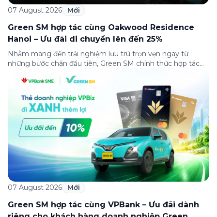
07 August 2026
Mới
Green SM hợp tác cùng Oakwood Residence
Hanoi – Ưu đãi di chuyển lên đến 25%
Nhằm mang đến trải nghiệm lưu trú trọn vẹn ngay từ
những bước chân đầu tiên, Green SM chính thức hợp tác
cùng Oakwood Residence Hanoi triển khai chương trình ưu
đãi di chuyển dành riêng cho khách hàng có điểm đi hoặc
điểm đến tại khu căn hộ dịch vụ này. Tọa lạc trong […]
07 August 2026
Mới
Green SM hợp tác cùng VPBank – Ưu đãi dành
riêng cho khách hàng doanh nghiệp Green