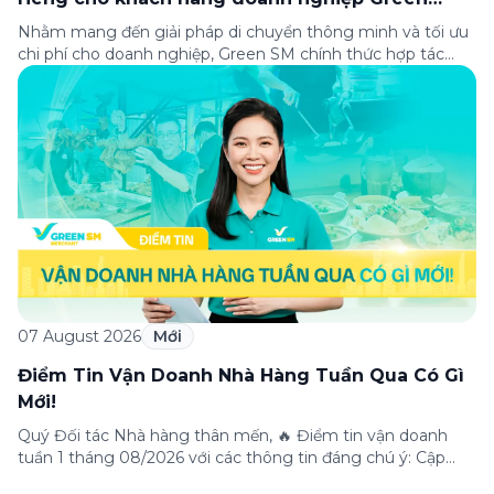
Business
Nhằm mang đến giải pháp di chuyển thông minh và tối ưu
chi phí cho doanh nghiệp, Green SM chính thức hợp tác
cùng VPBank triển khai chương trình ưu đãi dành riêng cho
khách hàng đăng ký thẻ Doanh nghiệp Green Business.
Thông qua chương trình, doanh nghiệp có thể tận hưởng
nhiều ưu […]
07 August 2026
Mới
Điểm Tin Vận Doanh Nhà Hàng Tuần Qua Có Gì
Mới!
Quý Đối tác Nhà hàng thân mến, 🔥 Điểm tin vận doanh
tuần 1 tháng 08/2026 với các thông tin đáng chú ý: Cập
nhật các tính năng mới trên ứng dụng Green SM