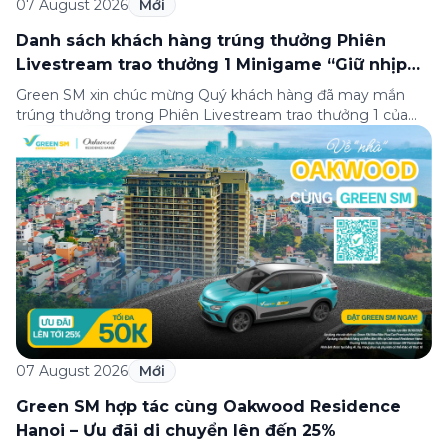
07 August 2026
Mới
Danh sách khách hàng trúng thưởng Phiên
Livestream trao thưởng 1 Minigame “Giữ nhịp
cuộc vui”
Green SM xin chúc mừng Quý khách hàng đã may mắn
trúng thưởng trong Phiên Livestream trao thưởng 1 của
Minigame “Giữ nhịp cuộc vui”, được phát sóng trực tiếp
trên Fanpage và TikTok Green SM từ 20:00 – 21:00 ngày
04/08/2026. Phiên livestream đã diễn ra công khai với sự
theo dõi của đông […]
07 August 2026
Mới
Green SM hợp tác cùng Oakwood Residence
Hanoi – Ưu đãi di chuyển lên đến 25%