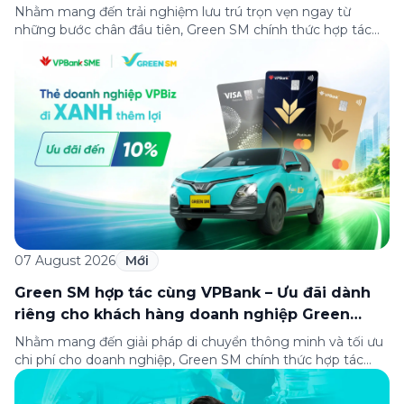
Nhằm mang đến trải nghiệm lưu trú trọn vẹn ngay từ
những bước chân đầu tiên, Green SM chính thức hợp tác
cùng Oakwood Residence Hanoi triển khai chương trình ưu
đãi di chuyển dành riêng cho khách hàng có điểm đi hoặc
điểm đến tại khu căn hộ dịch vụ này. Tọa lạc trong […]
07 August 2026
Mới
Green SM hợp tác cùng VPBank – Ưu đãi dành
riêng cho khách hàng doanh nghiệp Green
Business
Nhằm mang đến giải pháp di chuyển thông minh và tối ưu
chi phí cho doanh nghiệp, Green SM chính thức hợp tác
cùng VPBank triển khai chương trình ưu đãi dành riêng cho
khách hàng đăng ký thẻ Doanh nghiệp Green Business.