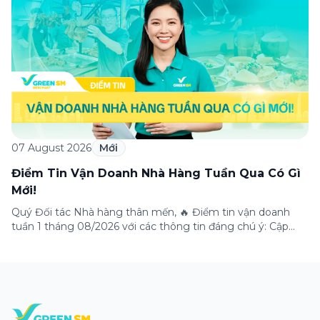
Thông qua chương trình, doanh nghiệp có thể tận hưởng
nhiều ưu […]
07 August 2026
Mới
Điểm Tin Vận Doanh Nhà Hàng Tuần Qua Có Gì
Mới!
Quý Đối tác Nhà hàng thân mến, 🔥 Điểm tin vận doanh
tuần 1 tháng 08/2026 với các thông tin đáng chú ý: Cập
nhật các tính năng mới trên ứng dụng Green SM
Merchant, lưu ý khi vận doanh mùa mưa, tổng hợp các
thông tin khuyến mại hấp dẫn đang diễn ra. Hãy […]