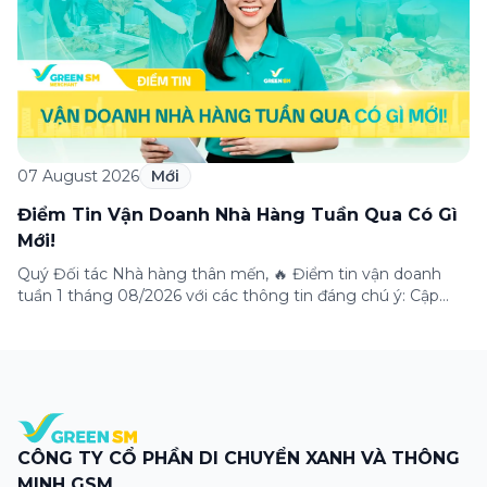
07 August 2026
Mới
Điểm Tin Vận Doanh Nhà Hàng Tuần Qua Có Gì
Mới!
Quý Đối tác Nhà hàng thân mến, 🔥 Điểm tin vận doanh
tuần 1 tháng 08/2026 với các thông tin đáng chú ý: Cập
nhật các tính năng mới trên ứng dụng Green SM
Merchant, lưu ý khi vận doanh mùa mưa, tổng hợp các
thông tin khuyến mại hấp dẫn đang diễn ra. Hãy […]
CÔNG TY CỔ PHẦN DI CHUYỂN XANH VÀ THÔNG
MINH GSM