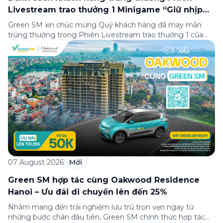
Livestream trao thưởng 1 Minigame “Giữ nhịp
cuộc vui”
Green SM xin chúc mừng Quý khách hàng đã may mắn
trúng thưởng trong Phiên Livestream trao thưởng 1 của
Minigame “Giữ nhịp cuộc vui”, được phát sóng trực tiếp
trên Fanpage và TikTok Green SM từ 20:00 – 21:00 ngày
04/08/2026. Phiên livestream đã diễn ra công khai với sự
theo dõi của đông […]
07 August 2026
Mới
Green SM hợp tác cùng Oakwood Residence
Hanoi – Ưu đãi di chuyển lên đến 25%
Nhằm mang đến trải nghiệm lưu trú trọn vẹn ngay từ
những bước chân đầu tiên, Green SM chính thức hợp tác