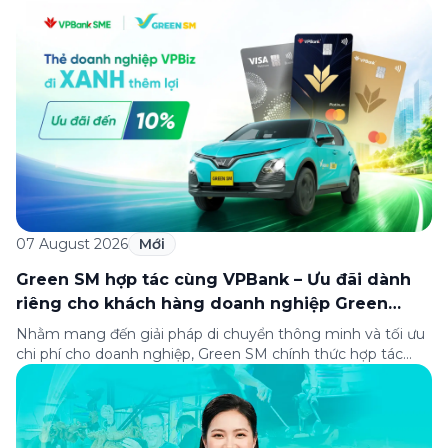
cùng Oakwood Residence Hanoi triển khai chương trình ưu
đãi di chuyển dành riêng cho khách hàng có điểm đi hoặc
điểm đến tại khu căn hộ dịch vụ này. Tọa lạc trong […]
07 August 2026
Mới
Green SM hợp tác cùng VPBank – Ưu đãi dành
riêng cho khách hàng doanh nghiệp Green
Business
Nhằm mang đến giải pháp di chuyển thông minh và tối ưu
chi phí cho doanh nghiệp, Green SM chính thức hợp tác
cùng VPBank triển khai chương trình ưu đãi dành riêng cho
khách hàng đăng ký thẻ Doanh nghiệp Green Business.
Thông qua chương trình, doanh nghiệp có thể tận hưởng
nhiều ưu […]