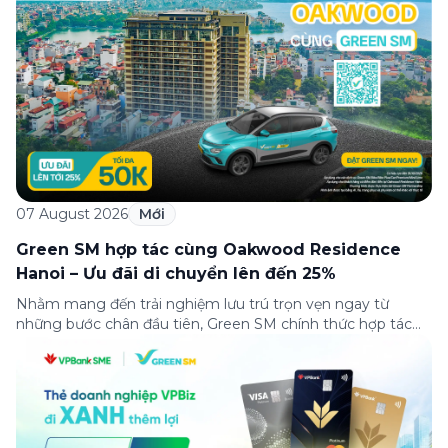
07 August 2026
Mới
Green SM hợp tác cùng Oakwood Residence
Hanoi – Ưu đãi di chuyển lên đến 25%
Nhằm mang đến trải nghiệm lưu trú trọn vẹn ngay từ
những bước chân đầu tiên, Green SM chính thức hợp tác
cùng Oakwood Residence Hanoi triển khai chương trình ưu
đãi di chuyển dành riêng cho khách hàng có điểm đi hoặc
điểm đến tại khu căn hộ dịch vụ này. Tọa lạc trong […]