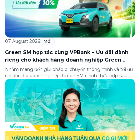
07 August 2026
Mới
Green SM hợp tác cùng VPBank – Ưu đãi dành
riêng cho khách hàng doanh nghiệp Green
Business
Nhằm mang đến giải pháp di chuyển thông minh và tối ưu
chi phí cho doanh nghiệp, Green SM chính thức hợp tác
cùng VPBank triển khai chương trình ưu đãi dành riêng cho
khách hàng đăng ký thẻ Doanh nghiệp Green Business.
Thông qua chương trình, doanh nghiệp có thể tận hưởng
nhiều ưu […]