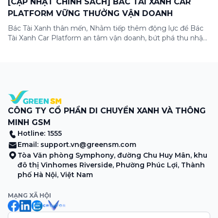
[CẬP NHẬT CHÍNH SÁCH] BÁC TÀI XANH CAR
PLATFORM VỮNG THƯỞNG VẬN DOANH
Bác Tài Xanh thân mến, Nhằm tiếp thêm động lực để Bác
Tài Xanh Car Platform an tâm vận doanh, bứt phá thu nhập
ngay từ những ngày đầu gia nhập, Green SM cập nhật
Chương trình thưởng vận doanh dành riêng cho Bác Tài
Xanh Car Platform mới với cơ hội nhận thưởng lên […]
CÔNG TY CỔ PHẦN DI CHUYỂN XANH VÀ THÔNG
MINH GSM
Hotline: 1555
Email:
support.vn@greensm.com
Tòa Văn phòng Symphony, đường Chu Huy Mân, khu
đô thị Vinhomes Riverside, Phường Phúc Lợi, Thành
phố Hà Nội, Việt Nam
MẠNG XÃ HỘI