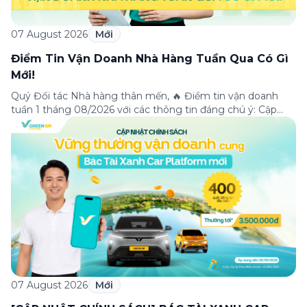
07 August 2026
Mới
Điểm Tin Vận Doanh Nhà Hàng Tuần Qua Có Gì
Mới!
Quý Đối tác Nhà hàng thân mến, 🔥 Điểm tin vận doanh
tuần 1 tháng 08/2026 với các thông tin đáng chú ý: Cập
nhật các tính năng mới trên ứng dụng Green SM
Merchant, lưu ý khi vận doanh mùa mưa, tổng hợp các
thông tin khuyến mại hấp dẫn đang diễn ra. Hãy […]
07 August 2026
Mới