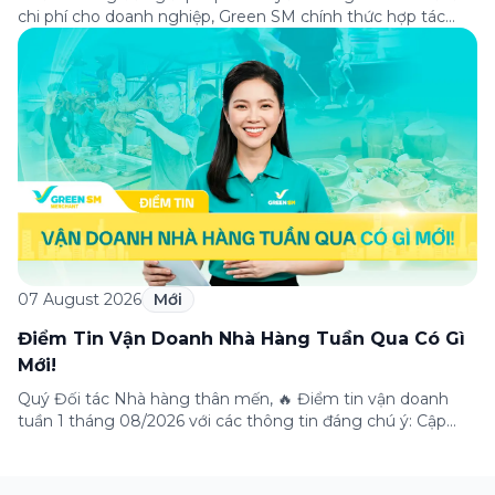
chi phí cho doanh nghiệp, Green SM chính thức hợp tác
cùng VPBank triển khai chương trình ưu đãi dành riêng cho
khách hàng đăng ký thẻ Doanh nghiệp Green Business.
Thông qua chương trình, doanh nghiệp có thể tận hưởng
nhiều ưu […]
07 August 2026
Mới
Điểm Tin Vận Doanh Nhà Hàng Tuần Qua Có Gì
Mới!
Quý Đối tác Nhà hàng thân mến, 🔥 Điểm tin vận doanh
tuần 1 tháng 08/2026 với các thông tin đáng chú ý: Cập
nhật các tính năng mới trên ứng dụng Green SM
Merchant, lưu ý khi vận doanh mùa mưa, tổng hợp các
thông tin khuyến mại hấp dẫn đang diễn ra. Hãy […]