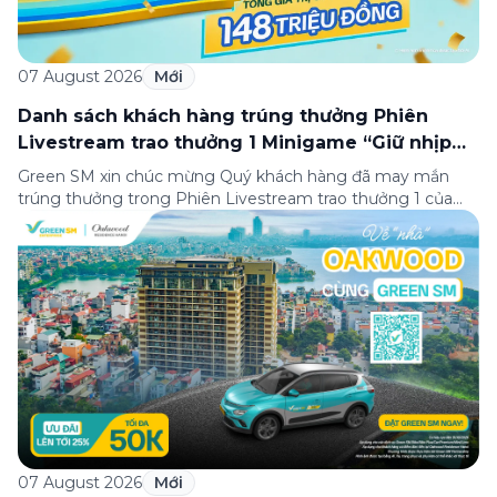
07 August 2026
Mới
Danh sách khách hàng trúng thưởng Phiên
Livestream trao thưởng 1 Minigame “Giữ nhịp
cuộc vui”
Green SM xin chúc mừng Quý khách hàng đã may mắn
trúng thưởng trong Phiên Livestream trao thưởng 1 của
Minigame “Giữ nhịp cuộc vui”, được phát sóng trực tiếp
trên Fanpage và TikTok Green SM từ 20:00 – 21:00 ngày
04/08/2026. Phiên livestream đã diễn ra công khai với sự
theo dõi của đông […]
07 August 2026
Mới