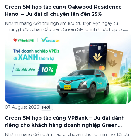
Green SM hợp tác cùng Oakwood Residence
Hanoi – Ưu đãi di chuyển lên đến 25%
Nhằm mang đến trải nghiệm lưu trú trọn vẹn ngay từ
những bước chân đầu tiên, Green SM chính thức hợp tác
cùng Oakwood Residence Hanoi triển khai chương trình ưu
đãi di chuyển dành riêng cho khách hàng có điểm đi hoặc
điểm đến tại khu căn hộ dịch vụ này. Tọa lạc trong […]
07 August 2026
Mới
Green SM hợp tác cùng VPBank – Ưu đãi dành
riêng cho khách hàng doanh nghiệp Green
Business
Nhằm mang đến giải pháp di chuyển thông minh và tối ưu