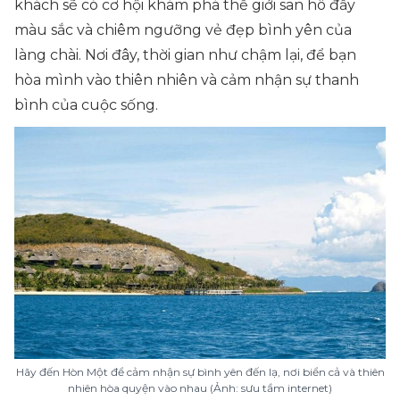
khách sẽ có cơ hội khám phá thế giới san hô đầy
màu sắc và chiêm ngưỡng vẻ đẹp bình yên của
làng chài. Nơi đây, thời gian như chậm lại, để bạn
hòa mình vào thiên nhiên và cảm nhận sự thanh
bình của cuộc sống.
Hãy đến Hòn Một để cảm nhận sự bình yên đến lạ, nơi biển cả và thiên
nhiên hòa quyện vào nhau (Ảnh: sưu tầm internet)