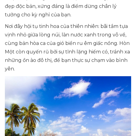
đẹp độc bản, xứng đáng là điểm dừng chân lý
tưởng cho kỳ nghỉ của bạn.
Nơi đây hội tụ tinh hoa của thiên nhiên: bãi tắm tựa
vịnh nhỏ giữa lòng núi, làn nước xanh trong vỗ về,
cùng bản hòa ca của gió biển ru êm giấc nồng. Hòn
Một còn quyến rũ bởi sự tĩnh lặng hiếm có, tránh xa
những ồn ào đô thị, để bạn thực sự chạm vào bình
yên.