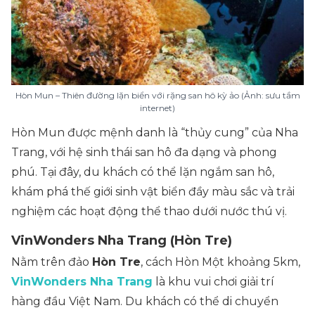
Hòn Mun – Thiên đường lặn biển với rặng san hô kỳ ảo (Ảnh: sưu tầm
internet)
Hòn Mun được mệnh danh là “thủy cung” của Nha
Trang, với hệ sinh thái san hô đa dạng và phong
phú. Tại đây, du khách có thể lặn ngắm san hô,
khám phá thế giới sinh vật biển đầy màu sắc và trải
nghiệm các hoạt động thể thao dưới nước thú vị.
VinWonders Nha Trang (Hòn Tre)
Nằm trên đảo
Hòn Tre
, cách Hòn Một khoảng 5km,
VinWonders Nha Trang
là khu vui chơi giải trí
hàng đầu Việt Nam. Du khách có thể di chuyển