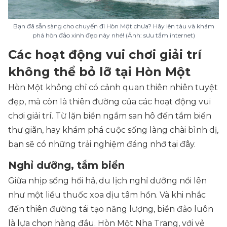
Bạn đã sẵn sàng cho chuyến đi Hòn Một chưa? Hãy lên tàu và khám
phá hòn đảo xinh đẹp này nhé! (Ảnh: sưu tầm internet)
Các hoạt động vui chơi giải trí
không thể bỏ lỡ tại Hòn Một
Hòn Một không chỉ có cảnh quan thiên nhiên tuyệt
đẹp, mà còn là thiên đường của các hoạt động vui
chơi giải trí. Từ lặn biển ngắm san hô đến tắm biển
thư giãn, hay khám phá cuộc sống làng chài bình dị,
bạn sẽ có những trải nghiệm đáng nhớ tại đây.
Nghỉ dưỡng, tắm biển
Giữa nhịp sống hối hả, du lịch nghỉ dưỡng nổi lên
như một liều thuốc xoa dịu tâm hồn. Và khi nhắc
đến thiên đường tái tạo năng lượng, biển đảo luôn
là lựa chọn hàng đầu. Hòn Một Nha Trang, với vẻ