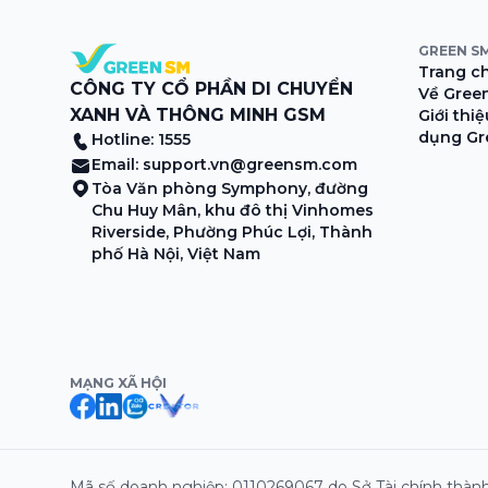
GREEN S
Trang c
CÔNG TY CỔ PHẦN DI CHUYỂN
Về Gree
XANH VÀ THÔNG MINH GSM
Giới thi
dụng Gr
Hotline: 1555
Email:
support.vn@greensm.com
Tòa Văn phòng Symphony, đường
Chu Huy Mân, khu đô thị Vinhomes
Riverside, Phường Phúc Lợi, Thành
phố Hà Nội, Việt Nam
MẠNG XÃ HỘI
Mã số doanh nghiệp: 0110269067 do Sở Tài chính thành