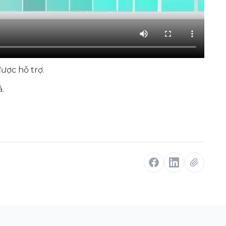
được hỗ trợ.
.