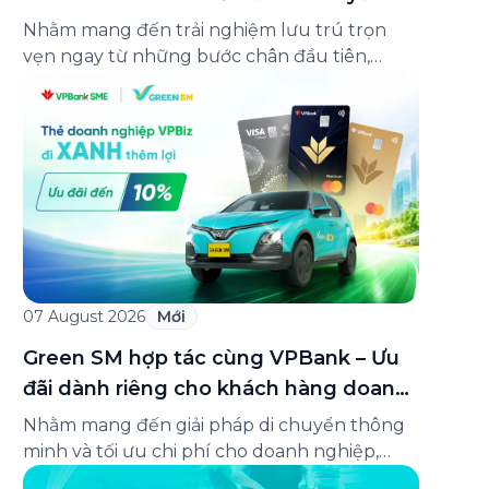
lên đến 25%
Nhằm mang đến trải nghiệm lưu trú trọn
vẹn ngay từ những bước chân đầu tiên,
Green SM chính thức hợp tác cùng
Oakwood Residence Hanoi triển khai chương
trình ưu đãi di chuyển dành riêng cho khách
hàng có điểm đi hoặc điểm đến tại khu căn
hộ dịch vụ này. Tọa lạc trong […]
07 August 2026
Mới
Green SM hợp tác cùng VPBank – Ưu
đãi dành riêng cho khách hàng doanh
nghiệp Green Business
Nhằm mang đến giải pháp di chuyển thông
minh và tối ưu chi phí cho doanh nghiệp,
Green SM chính thức hợp tác cùng VPBank