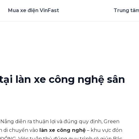
Mua xe điện VinFast
Trung tâm
nghiệm ứng dụng ngay
ại làn xe công nghệ sân
 Nẵng diễn ra thuận lợi và đúng quy định, Green
án di chuyển vào
làn xe công nghệ
– khu vực đón
ĐỒNG. Việc tuân thủ đúng quy trình sẽ giúp Bác