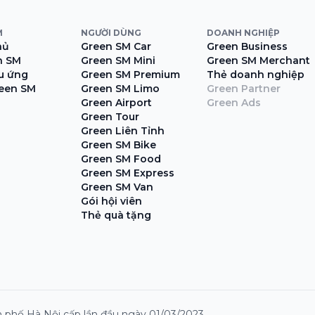
M
NGƯỜI DÙNG
DOANH NGHIỆP
hủ
Green SM Car
Green Business
n SM
Green SM Mini
Green SM Merchant
ệu ứng
Green SM Premium
Thẻ doanh nghiệp
een SM
Green SM Limo
Green Partner
Green Airport
Green Ads
Green Tour
Green Liên Tỉnh
Green SM Bike
Green SM Food
Green SM Express
Green SM Van
Gói hội viên
Thẻ quà tặng
 phố Hà Nội cấp lần đầu ngày 01/03/2023.