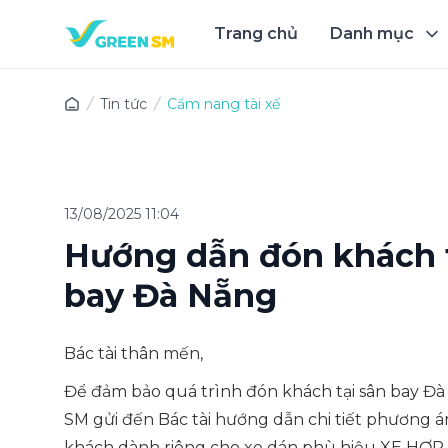
Trang chủ
Danh mục
Trải 
Tin tức
Cẩm nang tài xế
13/08/2025 11:04
Hướng dẫn đón khách t
bay Đà Nẵng
Bác tài thân mến,
Để đảm bảo quá trình đón khách tại sân bay Đà
SM gửi đến Bác tài hướng dẫn chi tiết phương 
khách dành riêng cho xe dán phù hiệu XE HỢP 