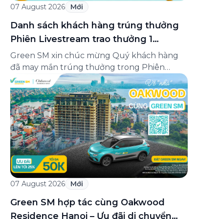
07 August 2026
Mới
Danh sách khách hàng trúng thưởng
Phiên Livestream trao thưởng 1
Minigame “Giữ nhịp cuộc vui”
Green SM xin chúc mừng Quý khách hàng
đã may mắn trúng thưởng trong Phiên
Livestream trao thưởng 1 của Minigame “Giữ
nhịp cuộc vui”, được phát sóng trực tiếp trên
Fanpage và TikTok Green SM từ 20:00 –
21:00 ngày 04/08/2026. Phiên livestream đã
diễn ra công khai với sự theo dõi của đông […]
07 August 2026
Mới
Green SM hợp tác cùng Oakwood
Residence Hanoi – Ưu đãi di chuyển