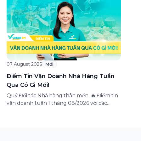
triển khai chương trình ưu đãi dành riêng
cho khách hàng đăng ký thẻ Doanh nghiệp
Green Business. Thông qua chương trình,
doanh nghiệp có thể tận hưởng nhiều ưu […]
07 August 2026
Mới
Điểm Tin Vận Doanh Nhà Hàng Tuần
Qua Có Gì Mới!
Quý Đối tác Nhà hàng thân mến, 🔥 Điểm tin
vận doanh tuần 1 tháng 08/2026 với các
thông tin đáng chú ý: Cập nhật các tính
năng mới trên ứng dụng Green SM
Merchant, lưu ý khi vận doanh mùa mưa,
tổng hợp các thông tin khuyến mại hấp dẫn
đang diễn ra. Hãy […]