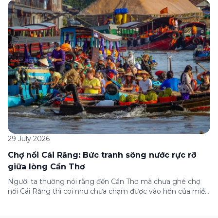
dưới đây sẽ hướng dẫn chi tiết cách tham gia (và hủy tham
gia) gói bảo hiểm này ngay trên ứng dụng Green SM, cùng
những lưu ý quan trọng trước khi […]
29 July 2026
Chợ nổi Cái Răng: Bức tranh sông nước rực rỡ
giữa lòng Cần Thơ
Người ta thường nói rằng đến Cần Thơ mà chưa ghé chợ
nổi Cái Răng thì coi như chưa chạm được vào hồn của miền
Tây. Từng đoàn ghe xuồng chở đầy trái cây rực rỡ, tiếng
máy nổ lách tách hòa cùng tiếng rao mời vang vọng trong