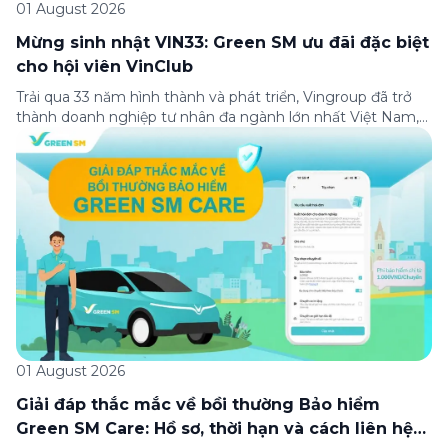
01 August 2026
Mừng sinh nhật VIN33: Green SM ưu đãi đặc biệt
cho hội viên VinClub
Trải qua 33 năm hình thành và phát triển, Vingroup đã trở
thành doanh nghiệp tư nhân đa ngành lớn nhất Việt Nam,
lọt Top 30 doanh nghiệp lớn nhất Đông Nam Á theo bảng
xếp hạng của Tạp chí Fortune (Mỹ). Nhân kỷ niệm 33 năm
thành lập (8/8/1993 đến 8/8/2026), Green SM trân […]
01 August 2026
Giải đáp thắc mắc về bồi thường Bảo hiểm
Green SM Care: Hồ sơ, thời hạn và cách liên hệ