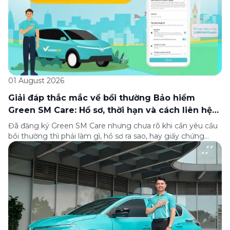
01 August 2026
Giải đáp thắc mắc về bồi thường Bảo hiểm
Green SM Care: Hồ sơ, thời hạn và cách liên hệ
hỗ trợ
Đã đăng ký Green SM Care nhưng chưa rõ khi cần yêu cầu
bồi thường thì phải làm gì, hồ sơ ra sao, hay giấy chứng
nhận bảo hiểm tìm ở đâu? Bài viết này tổng hợp đầy đủ các
câu hỏi thường gặp nhất về quy trình bồi thường và hỗ trợ
của Green […]