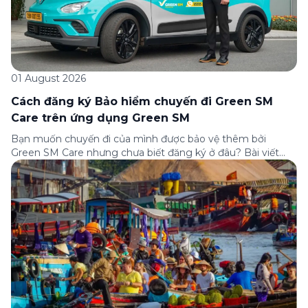
01 August 2026
Cách đăng ký Bảo hiểm chuyến đi Green SM
Care trên ứng dụng Green SM
Bạn muốn chuyến đi của mình được bảo vệ thêm bởi
Green SM Care nhưng chưa biết đăng ký ở đâu? Bài viết
dưới đây sẽ hướng dẫn chi tiết cách tham gia (và hủy tham
gia) gói bảo hiểm này ngay trên ứng dụng Green SM, cùng
những lưu ý quan trọng trước khi […]