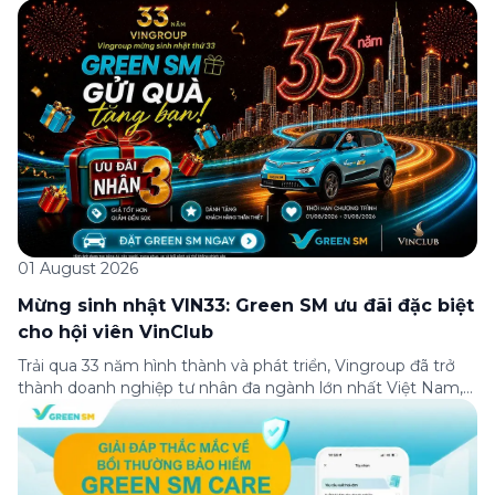
01 August 2026
Mừng sinh nhật VIN33: Green SM ưu đãi đặc biệt
cho hội viên VinClub
Trải qua 33 năm hình thành và phát triển, Vingroup đã trở
thành doanh nghiệp tư nhân đa ngành lớn nhất Việt Nam,
lọt Top 30 doanh nghiệp lớn nhất Đông Nam Á theo bảng
xếp hạng của Tạp chí Fortune (Mỹ). Nhân kỷ niệm 33 năm
thành lập (8/8/1993 đến 8/8/2026), Green SM trân […]