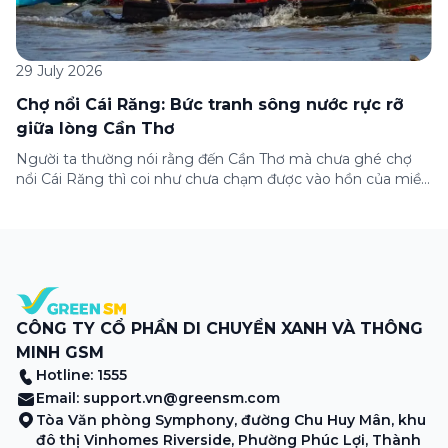
29 July 2026
Chợ nổi Cái Răng: Bức tranh sông nước rực rỡ
giữa lòng Cần Thơ
Người ta thường nói rằng đến Cần Thơ mà chưa ghé chợ
nổi Cái Răng thì coi như chưa chạm được vào hồn của miền
Tây. Từng đoàn ghe xuồng chở đầy trái cây rực rỡ, tiếng
máy nổ lách tách hòa cùng tiếng rao mời vang vọng trong
sương sớm, và cả những cây […]
CÔNG TY CỔ PHẦN DI CHUYỂN XANH VÀ THÔNG
MINH GSM
Hotline: 1555
Email:
support.vn@greensm.com
Tòa Văn phòng Symphony, đường Chu Huy Mân, khu
đô thị Vinhomes Riverside, Phường Phúc Lợi, Thành