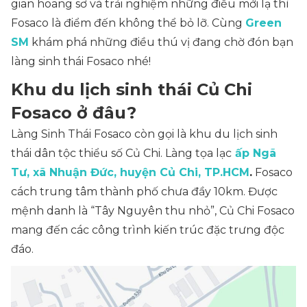
gian hoang sơ và trải nghiệm những điều mới lạ thì
Fosaco là điểm đến không thể bỏ lỡ. Cùng
Green
SM
khám phá những điều thú vị đang chờ đón bạn
làng sinh thái Fosaco​ nhé!
Khu du lịch sinh thái Củ Chi
Fosaco ở đâu?
Làng Sinh Thái Fosaco còn gọi là khu du lịch sinh
thái dân tộc thiểu số Củ Chi. Làng tọa lạc
ấp Ngã
Tư, xã Nhuận Đức, huyện Củ Chi, TP.HCM
.
Fosaco
cách trung tâm thành phố chưa đầy 10km. Được
mệnh danh là “Tây Nguyên thu nhỏ”, Củ Chi Fosaco
mang đến các công trình kiến trúc đặc trưng độc
đáo.