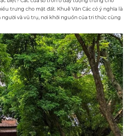
ặc biệt? Các cửa sổ tròn ở đây tượng trưng cho
iểu trưng cho mặt đất. Khuê Văn Các có ý nghĩa là
n người và vũ trụ, nơi khởi nguồn của tri thức cùng