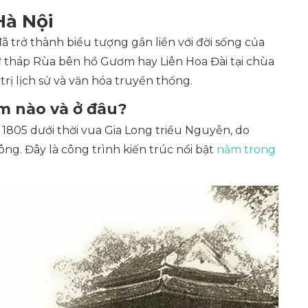
Hà Nội
đã trở thành biểu tượng gắn liền với đời sống của
ư tháp Rùa bên hồ Gươm hay Liên Hoa Đài tại chùa
rị lịch sử và văn hóa truyền thống.
m nào và ở đâu?
805 dưới thời vua Gia Long triều Nguyễn, do
g. Đây là công trình kiến trúc nổi bật
nằm trong