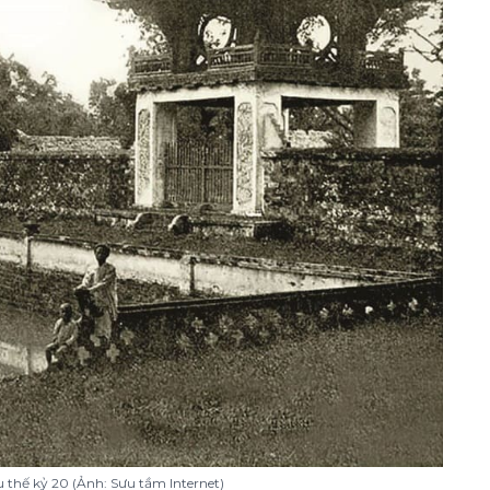
 thế kỷ 20 (Ảnh: Sưu tầm Internet)