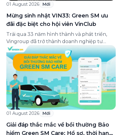
01 August 2026
Mới
Mừng sinh nhật VIN33: Green SM ưu
đãi đặc biệt cho hội viên VinClub
Trải qua 33 năm hình thành và phát triển,
Vingroup đã trở thành doanh nghiệp tư
nhân đa ngành lớn nhất Việt Nam, lọt Top 30
doanh nghiệp lớn nhất Đông Nam Á theo
bảng xếp hạng của Tạp chí Fortune (Mỹ).
Nhân kỷ niệm 33 năm thành lập (8/8/1993
đến 8/8/2026), Green SM trân […]
01 August 2026
Mới
Giải đáp thắc mắc về bồi thường Bảo
hiểm Green SM Care: Hồ sơ, thời hạn