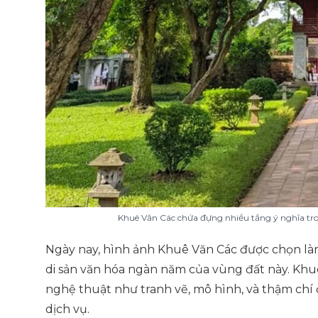
Khuê Văn Các chứa đựng nhiều tầng ý nghĩa tron
Ngày nay, hình ảnh Khuê Văn Các được chọn làm
di sản văn hóa ngàn năm của vùng đất này. Khu
nghệ thuật như tranh vẽ, mô hình, và thậm chí
dịch vụ.