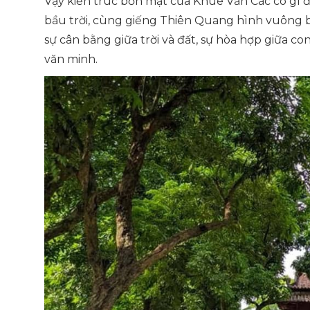
Vậy kiến trúc bốn mặt của Khuê Văn Các có gì đ
bầu trời, cùng giếng Thiên Quang hình vuông b
sự cân bằng giữa trời và đất, sự hòa hợp giữa co
văn minh.