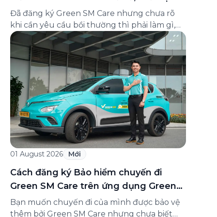
và cách liên hệ hỗ trợ
Đã đăng ký Green SM Care nhưng chưa rõ
khi cần yêu cầu bồi thường thì phải làm gì,
hồ sơ ra sao, hay giấy chứng nhận bảo hiểm
tìm ở đâu? Bài viết này tổng hợp đầy đủ các
câu hỏi thường gặp nhất về quy trình bồi
thường và hỗ trợ của Green […]
01 August 2026
Mới
Cách đăng ký Bảo hiểm chuyến đi
Green SM Care trên ứng dụng Green
SM
Bạn muốn chuyến đi của mình được bảo vệ
thêm bởi Green SM Care nhưng chưa biết