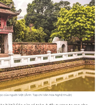
ọc của người Việt (Ảnh: Tạp chí Văn hóa Nghệ thuật)