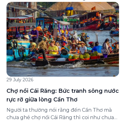
đăng ký ở đâu? Bài viết dưới đây sẽ hướng
dẫn chi tiết cách tham gia (và hủy tham gia)
gói bảo hiểm này ngay trên ứng dụng Green
SM, cùng những lưu ý quan trọng trước khi
[…]
29 July 2026
Chợ nổi Cái Răng: Bức tranh sông nước
rực rỡ giữa lòng Cần Thơ
Người ta thường nói rằng đến Cần Thơ mà
chưa ghé chợ nổi Cái Răng thì coi như chưa
chạm được vào hồn của miền Tây. Từng
đoàn ghe xuồng chở đầy trái cây rực rỡ, tiếng